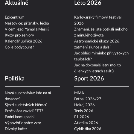
Aktuálně
Léto 2026
Epicentrum
Karlovarský filmový festival
Neštovice: příznaky, léčba
2026
V čem jezdí Yamal a Mesii?
Znamení, že jste potkali někoho
Kvízy pro seniory
z minulého života
Kalendář úplňků 2026
Astronomické úkazy 2026:
Co je bodycount?
zatmění slunce a další
Jak obléci miminko při vysokých
teplotách?
Jak na dokonalé letní mojito
6 lehkých letních salátů
Politika
Sport 2026
Nová superdávka: kdo na ní
MMA
dosáhne?
Fotbal 2026/27
Sjezd sudetských Němců
Hokej 2026
Proč vláda zavádí EET?
Tenis 2026
Padni komu padni
F1 2026
Výpověď z práce vzor
Atletika 2026
Divoký kačer
Cyklistika 2026