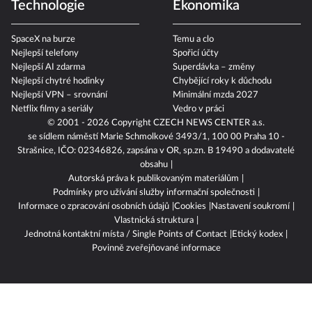
Technologie
Ekonomika
SpaceX na burze
Temu a clo
Nejlepší telefony
Spořicí účty
Nejlepší AI zdarma
Superdávka – změny
Nejlepší chytré hodinky
Chybějící roky k důchodu
Nejlepší VPN – srovnání
Minimální mzda 2027
Netflix filmy a seriály
Vedro v práci
© 2001 - 2026 Copyright
CZECH NEWS CENTER a.s.
se sídlem náměstí Marie Schmolkové 3493/1, 100 00 Praha 10 -
Strašnice, IČO: 02346826, zapsána v OR, sp.zn. B 19490 a dodavatelé
obsahu
Autorská práva k publikovaným materiálům
Podmínky pro užívání služby informační společnosti
Informace o zpracování osobních údajů
Cookies
Nastavení soukromí
Vlastnická struktura
Jednotná kontaktní místa / Single Points of Contact
Etický kodex
Povinně zveřejňované informace