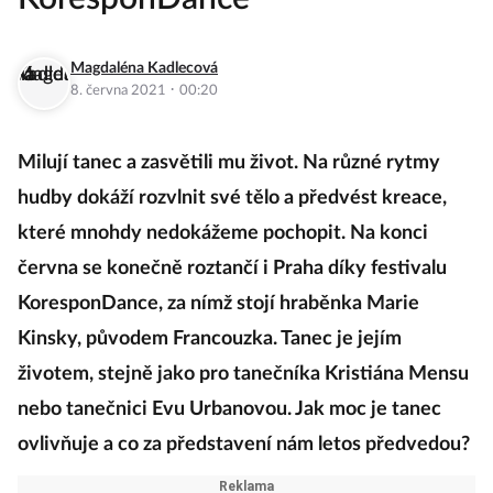
Magdaléna Kadlecová
·
8. června 2021
00:20
Milují tanec a zasvětili mu život. Na různé rytmy
hudby dokáží rozvlnit své tělo a předvést kreace,
které mnohdy nedokážeme pochopit. Na konci
června se konečně roztančí i Praha díky festivalu
KoresponDance, za nímž stojí hraběnka Marie
Kinsky, původem Francouzka. Tanec je jejím
životem, stejně jako pro tanečníka Kristiána Mensu
nebo tanečnici Evu Urbanovou. Jak moc je tanec
ovlivňuje a co za představení nám letos předvedou?