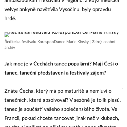
ambasadorkami festivalu v regionu, a když mexická
tr
velvyslankyně navštívila Vysočinu, byly opravdu
t
hrdé.
b
dů
d
Ředitelka festivalu KoresponDance Marie Kinsky
|
Zdroj: osobní
archiv
o
Jak moc je v Čechách tanec populární? Mají Češi o
tanec, taneční představení a festivaly zájem?
N
j
Znáte Čecha, který má po maturitě a nemluví o
ří
tanečních, které absolvoval? V sezóně je tolik plesů,
tanec je součástí vašeho společenského života. Ve
Ba
Francii, pokud chcete tancovat jinak než v klubech,
č