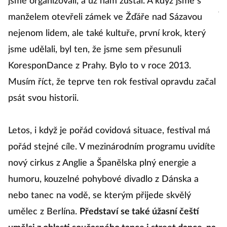
jsme organizovali, a už nám zůstal. A když jsme s
je
manželem otevřeli zámek ve Žďáře nad Sázavou
nejenom lidem, ale také kultuře, první krok, který
Ba
jsme udělali, byl ten, že jsme sem přesunuli
mo
KoresponDance z Prahy. Bylo to v roce 2013.
z
Musím říct, že teprve ten rok festival opravdu začal
(
psát svou historii.
zn
vž
Letos, i když je pořád covidová situace, festival má
ta
pořád stejné cíle. V mezinárodním programu uvidíte
so
nový cirkus z Anglie a Španělska plný energie a
ta
humoru, kouzelné pohybové divadlo z Dánska a
nebo tanec na vodě, se kterým přijede skvělý
umělec z Berlína.
Představí se také úžasní čeští