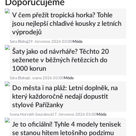
Doporučujeme
V čem přežít tropická horka? Tohle
jsou nejlepší chladivé kousky z letních
výprodejů
Sára Blahaj
29. července 2026 03:00
Móda
Šaty jako od návrháře? Těchto 20
seženete v běžných řetězcích do
1000 korun
Sára Blahaj
6. srpna 2026 03:00
Móda
Do města i na pláž: Letní doplněk, na
který každoročně nedají dopustit
stylové Pařížanky
Ivona Horváth Souralová
17. července 2026 03:00
Móda
Je to oficiální! Tyhle 4 modely tenisek
se stanou hitem letošního podzimu