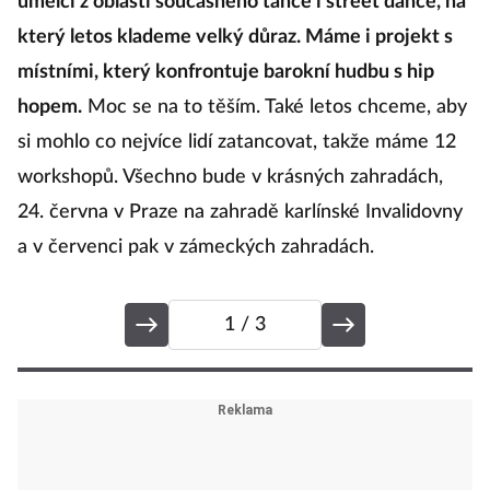
umělci z oblasti současného tance i street dance, na
který letos klademe velký důraz. Máme i projekt s
místními, který konfrontuje barokní hudbu s hip
hopem.
Moc se na to těším. Také letos chceme, aby
si mohlo co nejvíce lidí zatancovat, takže máme 12
workshopů. Všechno bude v krásných zahradách,
24. června v Praze na zahradě karlínské Invalidovny
a v červenci pak v zámeckých zahradách.
1
/ 3