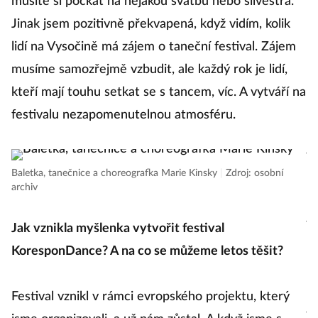
musíte si počkat na nějakou svatbu nebo silvestra.
ta
Jinak jsem pozitivně překvapená, když vidím, kolik
d
lidí na Vysočině má zájem o taneční festival. Zájem
sk
musíme samozřejmě vzbudit, ale každý rok je lidí,
m
kteří mají touhu setkat se s tancem, víc. A vytváří na
sd
festivalu nezapomenutelnou atmosféru.
ba
je
Pr
Baletka, tanečnice a choreografka Marie Kinsky
|
Zdroj: osobní
archiv
i
js
Jak vznikla myšlenka vytvořit festival
z 
KoresponDance? A na co se můžeme letos těšit?
ča
p
Festival vznikl v rámci evropského projektu, který
ji