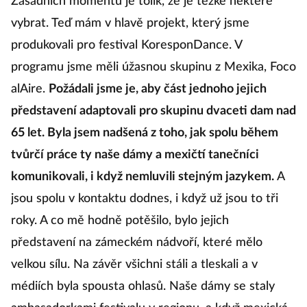
Zásadních momentů je tolik, že je těžké některé
t
vybrat. Teď mám v hlavě projekt, který jsme
h
produkovali pro festival KoresponDance. V
m
programu jsme měli úžasnou skupinu z Mexika, Foco
alAire.
Požádali jsme je, aby část jednoho jejich
Ta
představení adaptovali pro skupinu dvaceti dam nad
65 let. Byla jsem nadšená z toho, jak spolu během
Kd
tvůrčí práce ty naše dámy a mexičtí tanečníci
c
komunikovali, i když nemluvili stejným jazykem.
A
jsou spolu v kontaktu dodnes, i když už jsou to tři
N
roky. A co mě hodně potěšilo, bylo jejich
te
představení na zámeckém nádvoří, které mělo
p
velkou sílu. Na závěr všichni stáli a tleskali a v
sk
médiích byla spousta ohlasů. Naše dámy se staly
mi