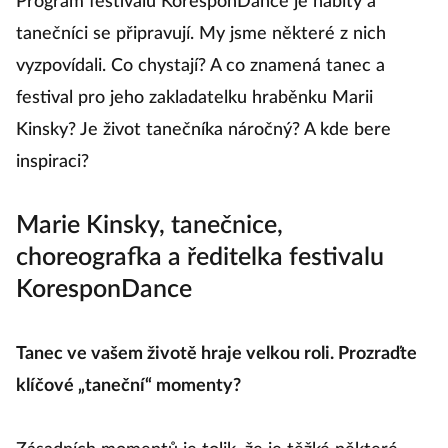
T
Program festivalu KoresponDance je nabitý a
K
tanečníci se připravují. My jsme některé z nich
vyzpovídali. Co chystají? A co znamená tanec a
festival pro jeho zakladatelku hraběnku Marii
Ja
Kinsky? Je život tanečníka náročný? A kde bere
p
inspiraci?
T
Marie Kinsky, tanečnice,
pr
choreografka a ředitelka festivalu
ne
KoresponDance
t
se
Tanec ve vašem životě hraje velkou roli. Prozraďte
n
klíčové „taneční“ momenty?
de
p