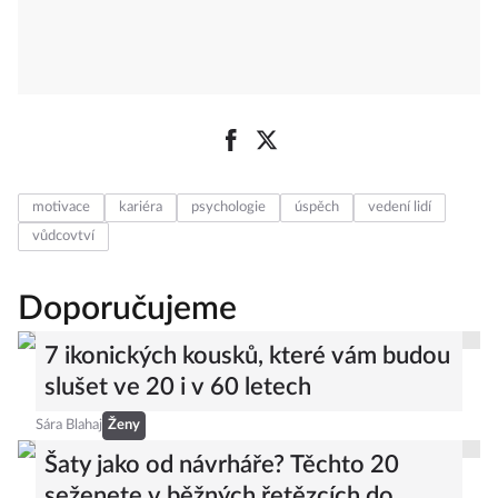
motivace
kariéra
psychologie
úspěch
vedení lidí
vůdcovtví
Doporučujeme
7 ikonických kousků, které vám budou
slušet ve 20 i v 60 letech
Sára Blahaj
Ženy
Šaty jako od návrháře? Těchto 20
seženete v běžných řetězcích do