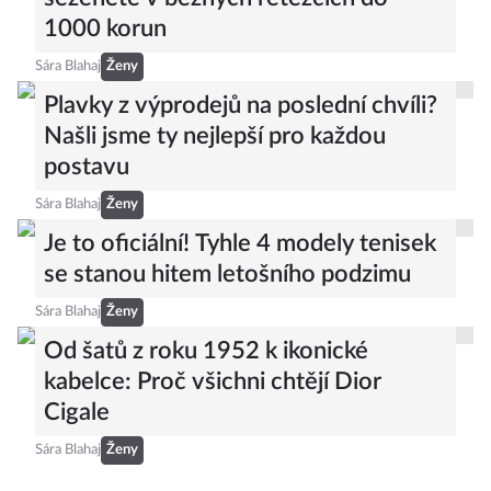
1000 korun
Sára Blahaj
Ženy
Plavky z výprodejů na poslední chvíli?
Našli jsme ty nejlepší pro každou
postavu
Sára Blahaj
Ženy
Je to oficiální! Tyhle 4 modely tenisek
se stanou hitem letošního podzimu
Sára Blahaj
Ženy
Od šatů z roku 1952 k ikonické
kabelce: Proč všichni chtějí Dior
Cigale
Sára Blahaj
Ženy