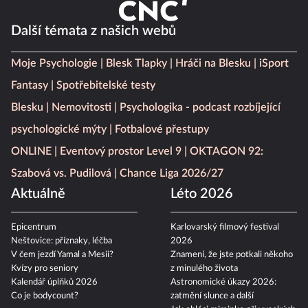
Další témata z našich webů
Moje Psychologie
Blesk Tlapky
Hráči na Blesku
iSport
Fantasy
Spotřebitelské testy
Blesku
Nemovitosti
Psychologika - podcast rozbíjející
psychologické mýty
Fotbalové přestupy
ONLINE
Eventový prostor Level 9
OKTAGON 92:
Szabová vs. Pudilová
Chance Liga 2026/27
Aktuálně
Léto 2026
Epicentrum
Karlovarský filmový festival
Neštovice: příznaky, léčba
2026
V čem jezdí Yamal a Mesii?
Znamení, že jste potkali někoho
Kvízy pro seniory
z minulého života
Kalendář úplňků 2026
Astronomické úkazy 2026:
Co je bodycount?
zatmění slunce a další