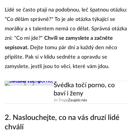
Lidé se často ptají na podobnou, leč špatnou otázku:
"Co dělám správně?" To je ale otázka týkající se
morálky a s talentem nemá co dělat. Správná otázka
zní: "Co mi jde?"
Chvíli se zamyslete a začněte
sepisovat.
Dejte tomu pár dní a každý den něco
připište. Pak si v klidu sedněte a opravdu se
zamyslete, jestli jsou to věci, které vám jdou.
Švédka točí porno, co
baví i ženy
Jn Tropp
Zaujalo nás
2. Naslouchejte, co na vás druzí lidé
chválí