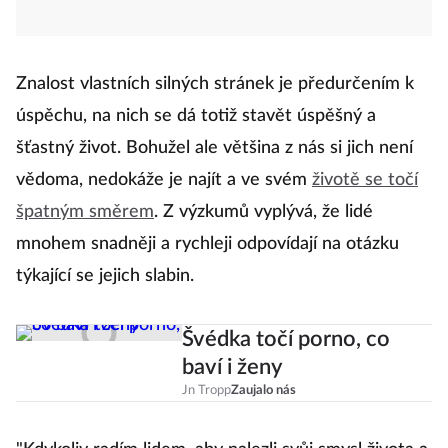
Znalost vlastních silných stránek je předurčením k
úspěchu, na nich se dá totiž stavět úspěšný a
šťastný život. Bohužel ale většina z nás si jich není
vědoma, nedokáže je najít a ve svém
životě se točí
špatným směrem
. Z výzkumů vyplývá, že lidé
mnohem snadněji a rychleji odpovídají na otázku
týkající se jejich slabin.
Švédka točí porno, co
baví i ženy
Jn Tropp
Zaujalo nás