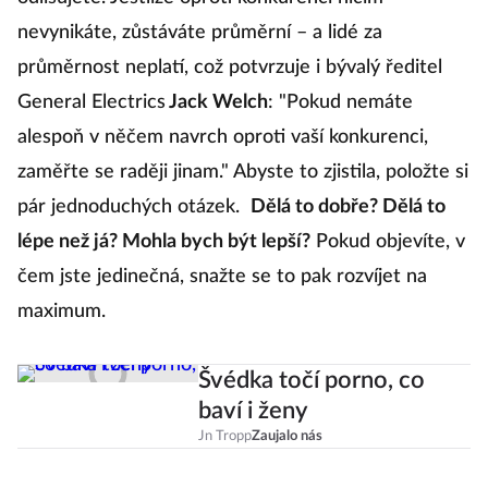
nevynikáte, zůstáváte průměrní – a lidé za
průměrnost neplatí, což potvrzuje i bývalý ředitel
General Electrics
Jack Welch
: "Pokud nemáte
alespoň v něčem navrch oproti vaší konkurenci,
zaměřte se raději jinam." Abyste to zjistila, položte si
pár jednoduchých otázek.
Dělá to dobře? Dělá to
lépe než já? Mohla bych být lepší?
Pokud objevíte, v
čem jste jedinečná, snažte se to pak rozvíjet na
maximum.
Švédka točí porno, co
baví i ženy
Jn Tropp
Zaujalo nás