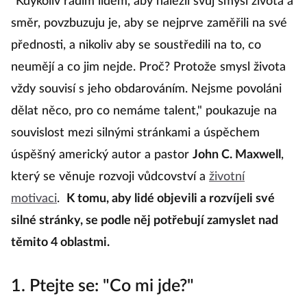
"Kdykoliv radím lidem, aby nalezli svůj smysl života a
směr, povzbuzuju je, aby se nejprve zaměřili na své
přednosti, a nikoliv aby se soustředili na to, co
neumějí a co jim nejde. Proč? Protože smysl života
vždy souvisí s jeho obdarováním. Nejsme povoláni
dělat něco, pro co nemáme talent," poukazuje na
souvislost mezi silnými stránkami a úspěchem
úspěšný americký autor a pastor
John C. Maxwell
,
který se věnuje rozvoji vůdcovství a
životní
motivaci
.
K tomu, aby lidé objevili a rozvíjeli své
silné stránky, se podle něj potřebují zamyslet nad
těmito 4 oblastmi.
1. Ptejte se: "Co mi jde?"