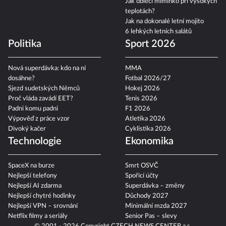
Jak obléci miminko při vysokých
teplotách?
Jak na dokonalé letní mojito
6 lehkých letních salátů
Politika
Sport 2026
Nová superdávka: kdo na ní
MMA
dosáhne?
Fotbal 2026/27
Sjezd sudetských Němců
Hokej 2026
Proč vláda zavádí EET?
Tenis 2026
Padni komu padni
F1 2026
Výpověď z práce vzor
Atletika 2026
Divoký kačer
Cyklistika 2026
Technologie
Ekonomika
SpaceX na burze
Smrt OSVČ
Nejlepší telefony
Spořicí účty
Nejlepší AI zdarma
Superdávka – změny
Nejlepší chytré hodinky
Důchody 2027
Nejlepší VPN – srovnání
Minimální mzda 2027
Netflix filmy a seriály
Senior Pas – slevy