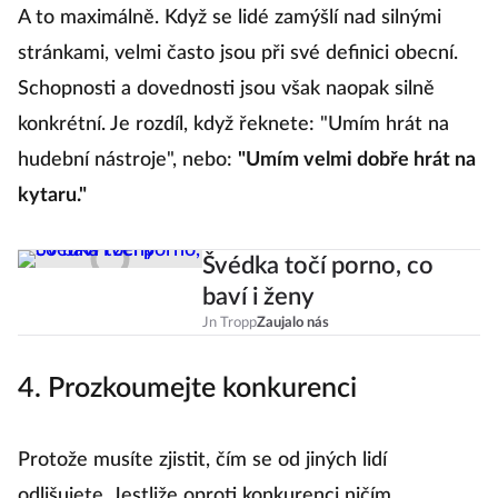
A to maximálně. Když se lidé zamýšlí nad silnými
stránkami, velmi často jsou při své definici obecní.
Schopnosti a dovednosti jsou však naopak silně
konkrétní. Je rozdíl, když řeknete: "Umím hrát na
hudební nástroje", nebo:
"Umím velmi dobře hrát na
kytaru."
Švédka točí porno, co
baví i ženy
Jn Tropp
Zaujalo nás
4. Prozkoumejte konkurenci
Protože musíte zjistit, čím se od jiných lidí
odlišujete. Jestliže oproti konkurenci ničím