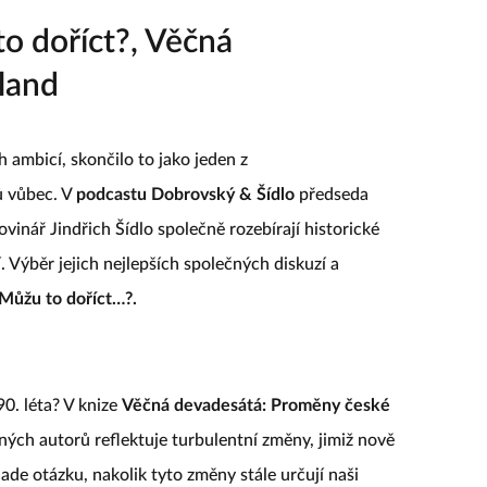
to doříct?, Věčná
land
h ambicí, skončilo to jako jeden z
ů vůbec. V
podcastu
Dobrovský & Šídlo
předseda
inář Jindřich Šídlo společně rozebírají historické
í. Výběr jejich nejlepších společných diskuzí a
Můžu to doříct…?.
0. léta? V knize
Věčná devadesátá: Proměny české
ných autorů reflektuje turbulentní změny, jimiž nově
ade otázku, nakolik tyto změny stále určují naši