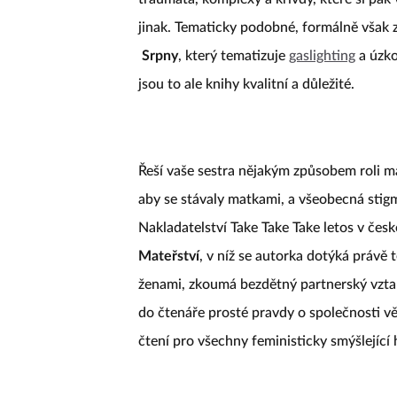
jinak. Tematicky podobné, formálně však z
Srpny
, který tematizuje
gaslighting
a úzko
jsou to ale knihy kvalitní a důležité.
Řeší vaše sestra nějakým způsobem roli mám
aby se stávaly matkami, a všeobecná stig
Nakladatelství Take Take Take letos v če
Mateřství
, v níž se autorka dotýká právě 
ženami, zkoumá bezdětný partnerský vztah,
do čtenáře prosté pravdy o společnosti věč
čtení pro všechny feministicky smýšlející 