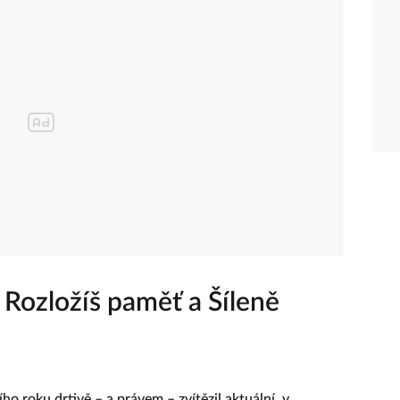
 Rozložíš paměť a Šíleně
ho roku drtivě – a právem – zvítězil aktuální, v