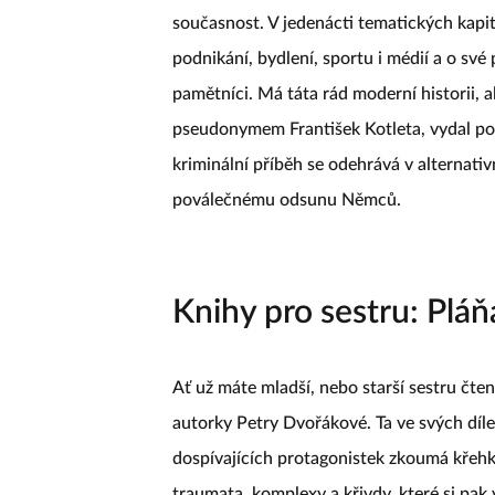
současnost. V jedenácti tematických kapit
podnikání, bydlení, sportu i médií a o své
pamětníci. Má táta rád moderní historii, al
pseudonymem František Kotleta, vydal p
kriminální příběh se odehrává v alternativ
poválečnému odsunu Němců.
Knihy pro sestru: Pláň
Ať už máte mladší, nebo starší sestru čten
autorky Petry Dvořákové. Ta ve svých díl
dospívajících protagonistek zkoumá křehk
traumata, komplexy a křivdy, které si pak