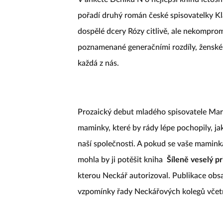
pořadí druhý román české spisovatelky K
dospělé dcery Rózy citlivě, ale nekompro
poznamenané generačními rozdíly, ženské stá
každá z nás.
Prozaický debut mladého spisovatele Mar
maminky, které by rády lépe pochopily, ja
naší společnosti. A pokud se vaše mamink
mohla by ji potěšit kniha
Šíleně veselý pr
kterou Neckář autorizoval. Publikace obsah
vzpomínky řady Neckářových kolegů včetn