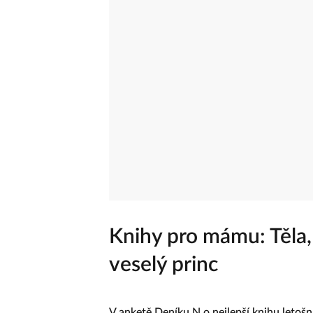
Knihy pro mámu: Těla,
veselý princ
V anketě Deníku N o nejlepší knihu letošní