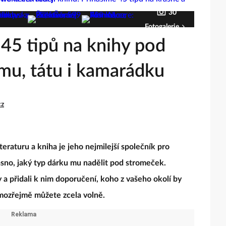
30
Fotogalerie
 45 tipů na knihy pod
u, tátu i kamarádku
cz
eraturu a kniha je jeho nejmilejší společník pro
asno, jaký typ dárku mu nadělit pod stromeček.
y a přidali k nim doporučení, koho z vašeho okolí by
samozřejmě můžete zcela volně.