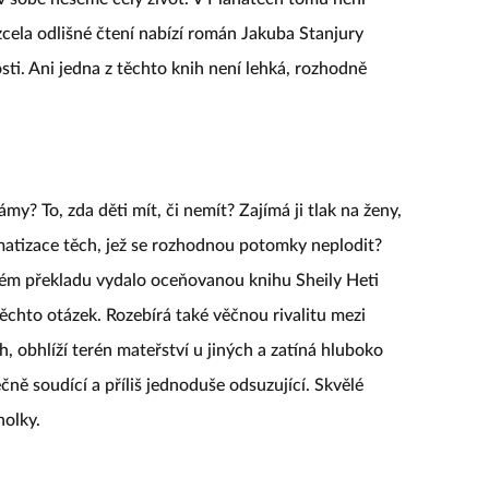
cela odlišné čtení nabízí román Jakuba Stanjury
sti. Ani jedna z těchto knih není lehká, rozhodně
y? To, zda děti mít, či nemít? Zajímá ji tlak na ženy,
matizace těch, jež se rozhodnou potomky neplodit?
ském překladu vydalo oceňovanou knihu Sheily Heti
těchto otázek. Rozebírá také věčnou rivalitu mezi
 obhlíží terén mateřství u jiných a zatíná hluboko
ně soudící a příliš jednoduše odsuzující. Skvělé
holky.