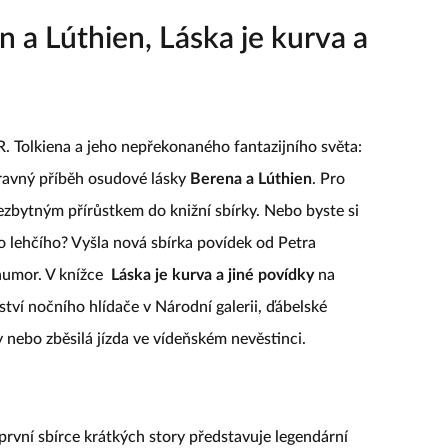
n a Lúthien, Láska je kurva a
R. Tolkiena a jeho nepřekonaného fantazijního světa:
pravný příběh osudové lásky
Berena a Lúthien
. Pro
ezbytným přírůstkem do knižní sbírky. Nebo byste si
 lehčího? Vyšla nová sbírka povídek od Petra
 humor. V knížce
Láska je kurva a jiné povídky
na
ví nočního hlídače v Národní galerii, ďábelské
 nebo zběsilá jízda ve vídeňském nevěstinci.
první sbírce krátkých story představuje legendární