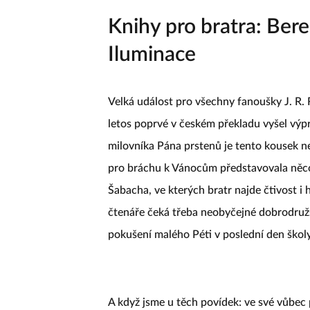
Knihy pro bratra: Bere
Iluminace
Velká událost pro všechny fanoušky J. R. 
letos poprvé v českém překladu vyšel vý
milovníka Pána prstenů je tento kousek n
pro bráchu k Vánocům představovala něco
Šabacha, ve kterých bratr najde čtivost i
čtenáře čeká třeba neobyčejné dobrodružst
pokušení malého Péti v poslední den školy
A když jsme u těch povídek: ve své vůbec 