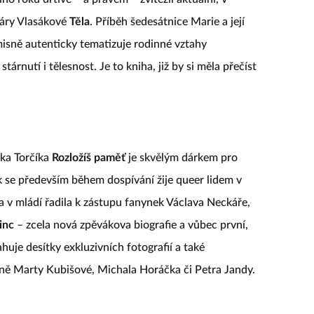
láry Vlasákové
Těla
. Příběh šedesátnice Marie a její
misně autenticky tematizuje rodinné vztahy
rnutí i tělesnost. Je to kniha, již by si měla přečíst
ka Torčíka
Rozložíš paměť
je skvělým dárkem pro
k se především během dospívání žije queer lidem v
a v mládí řadila k zástupu fanynek Václava Neckáře,
inc
– zcela nová zpěvákova biografie a vůbec první,
uje desítky exkluzivních fotografií a také
ě Marty Kubišové, Michala Horáčka či Petra Jandy.