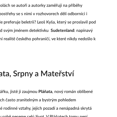
olách se autoři a autorky zaměřují na příběhy
 postřehy se s nimi v rozhovorech dělí odborníci i
e preferuje beletrii? Leoš Kyša, který se proslavil pod
od svým jménem detektivku
Sudetenland
: napínavý
ní realitě českého pohraničí, ve které nikdy nedošlo k
ata, Srpny a Mateřství
ářku, jistě ji zaujmou
Pláňata
, nový román oblíbené
ech často zranitelným a bystrým pohledem
é rodinné vztahy, jejich pozadí a nenápadná skrytá
 v sobě neseme celý život. V Pláňatech tomu není