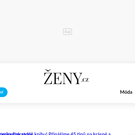
Móda
ví