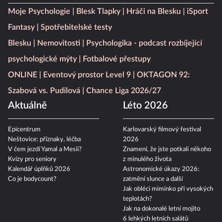
Moje Psychologie
Blesk Tlapky
Hráči na Blesku
iSport
Fantasy
Spotřebitelské testy
Blesku
Nemovitosti
Psychologika - podcast rozbíjející
psychologické mýty
Fotbalové přestupy
ONLINE
Eventový prostor Level 9
OKTAGON 92:
Szabová vs. Pudilová
Chance Liga 2026/27
Aktuálně
Léto 2026
Epicentrum
Karlovarský filmový festival
Neštovice: příznaky, léčba
2026
V čem jezdí Yamal a Mesii?
Znamení, že jste potkali někoho
Kvízy pro seniory
z minulého života
Kalendář úplňků 2026
Astronomické úkazy 2026:
Co je bodycount?
zatmění slunce a další
Jak obléci miminko při vysokých
teplotách?
Jak na dokonalé letní mojito
6 lehkých letních salátů