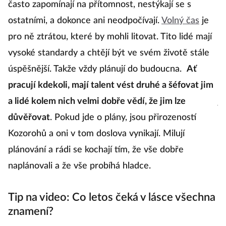
často zapomínají na přítomnost, nestýkají se s
t
ostatními, a dokonce ani neodpočívají.
Volný čas
je
co
pro ně ztrátou, které by mohli litovat. Tito lidé mají
kt
vysoké standardy a chtějí být ve svém životě stále
a
úspěšnější. Takže vždy plánují do budoucna.
Ať
ži
pracují kdekoli, mají talent vést druhé a šéfovat jim
Ja
a lidé kolem nich velmi dobře vědí, že jim lze
je
důvěřovat
. Pokud jde o plány, jsou přirozeností
v
Kozorohů a oni v tom doslova vynikají. Milují
„
plánování a rádi se kochají tím, že vše dobře
N
naplánovali a že vše probíhá hladce.
př
Tip na video: Co letos čeká v lásce všechna
znamení?