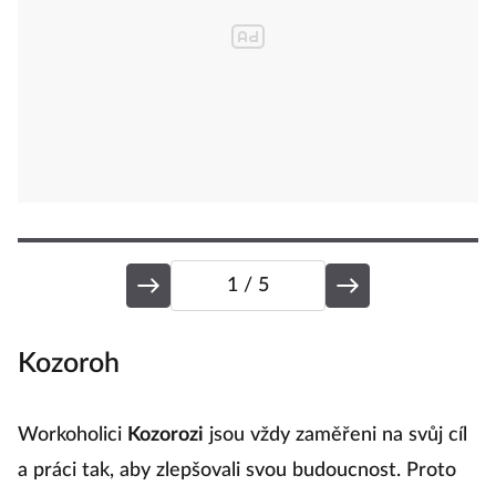
1
/ 5
Kozoroh
P
Workoholici
Kozorozi
jsou vždy zaměřeni na svůj cíl
P
a práci tak, aby zlepšovali svou budoucnost. Proto
by