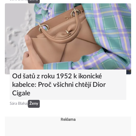
Od šatů z roku 1952 k ikonické
kabelce: Proč všichni chtějí Dior
Cigale
Sára Blahaj
Ženy