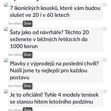
7 ikonických kousků, které vám budou
slušet ve 20 i v 60 letech
Sára Blahaj
Ženy
Šaty jako od návrháře? Těchto 20
seženete v běžných řetězcích do
1000 korun
Sára Blahaj
Ženy
Plavky z výprodejů na poslední chvíli?
Našli jsme ty nejlepší pro každou
postavu
Sára Blahaj
Ženy
Je to oficiální! Tyhle 4 modely tenisek
se stanou hitem letošního podzimu
Sára Blahaj
Ženy