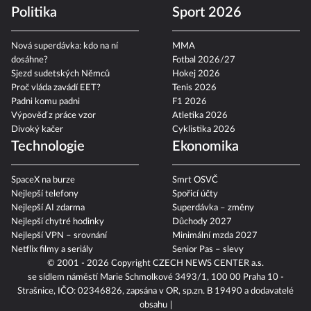
Politika
Sport 2026
Nová superdávka: kdo na ní
MMA
dosáhne?
Fotbal 2026/27
Sjezd sudetských Němců
Hokej 2026
Proč vláda zavádí EET?
Tenis 2026
Padni komu padni
F1 2026
Výpověď z práce vzor
Atletika 2026
Divoký kačer
Cyklistika 2026
Technologie
Ekonomika
SpaceX na burze
Smrt OSVČ
Nejlepší telefony
Spořicí účty
Nejlepší AI zdarma
Superdávka – změny
Nejlepší chytré hodinky
Důchody 2027
Nejlepší VPN – srovnání
Minimální mzda 2027
Netflix filmy a seriály
Senior Pas – slevy
© 2001 - 2026 Copyright
CZECH NEWS CENTER a.s.
se sídlem náměstí Marie Schmolkové 3493/1, 100 00 Praha 10 -
Strašnice, IČO: 02346826, zapsána v OR, sp.zn. B 19490 a dodavatelé
obsahu