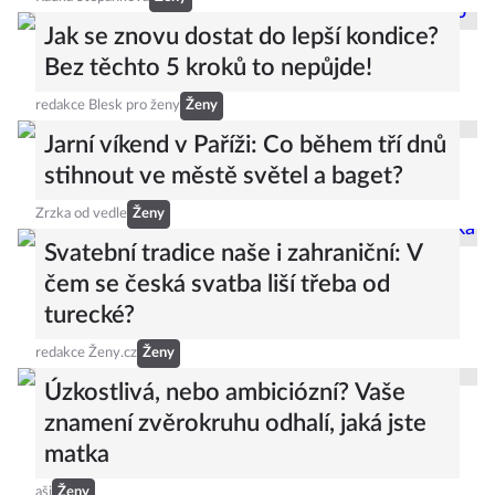
Jak se znovu dostat do lepší kondice?
Bez těchto 5 kroků to nepůjde!
redakce Blesk pro ženy
Ženy
Jarní víkend v Paříži: Co během tří dnů
stihnout ve městě světel a baget?
Zrzka od vedle
Ženy
Svatební tradice naše i zahraniční: V
čem se česká svatba liší třeba od
turecké?
redakce Ženy.cz
Ženy
Úzkostlivá, nebo ambiciózní? Vaše
znamení zvěrokruhu odhalí, jaká jste
matka
aši
Ženy