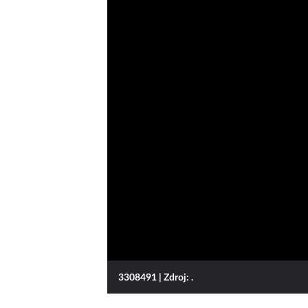
3308491
| Zdroj: .