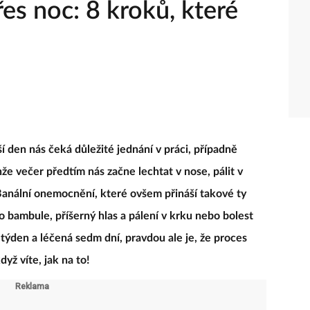
řes noc: 8 kroků, které
í den nás čeká důležité jednání v práci, případně
e večer předtím nás začne lechtat v nose, pálit v
. Banální onemocnění, které ovšem přináší takové ty
ako bambule, příšerný hlas a pálení v krku nebo bolest
á týden a léčená sedm dní, pravdou ale je, že proces
yž víte, jak na to!