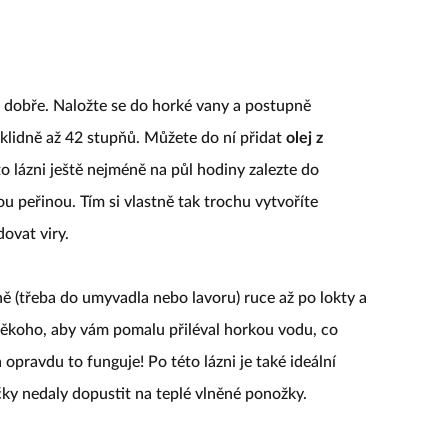
dobře. Naložte se do horké vany a postupně
klidně až 42 stupňů. Můžete do ní přidat
olej z
to lázni ještě nejméně na půl hodiny zalezte do
ou peřinou. Tím si vlastně tak trochu vytvoříte
ovat viry.
ě (třeba do umyvadla nebo lavoru) ruce až po lokty a
ěkoho, aby vám pomalu přiléval horkou vodu, co
 opravdu to funguje! Po této lázni je také ideální
ičky nedaly dopustit na teplé vlněné ponožky.