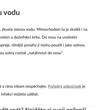
u vodu
 zkuste slanou vodu. Mimochodem ta je skvělá i na
a bolest a dezinfekci krku. Do nosu na uvolnění
preje, silnější povahy ji mohu použít i jako solnou
hou solný roztok „natáhnout do nosu“.
át a ráno nikam nespěchejte.
Pořádný odpočinek
je
s infekcí můžete udělat.