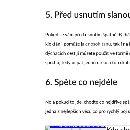
5. Před usnutím slano
Pokud se vám před usnutím špatně dýchá,
kloktání, pomůže jak
nosohltanu
, tak i n
dýchacích cest ji můžete použít ve formě s
sprchu, tedy ucpat jednu dírku a tou dru
6. Spěte co nejdéle
No a pokud to jde, choďte co nejdříve sp
jedna z nejlepších věcí, co pro rychlý boj 