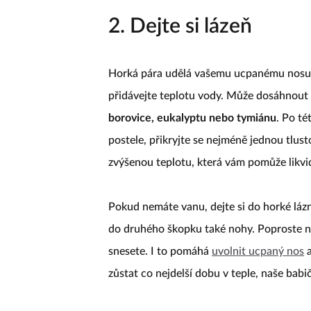
2. Dejte si lázeň
Horká pára udělá vašemu ucpanému nosu 
přidávejte teplotu vody. Může dosáhnout 
borovice, eukalyptu nebo tymiánu
. Po té
postele, přikryjte se nejméně jednou tlust
zvýšenou teplotu, která vám pomůže likvid
Pokud nemáte vanu, dejte si do horké lázn
do druhého škopku také nohy. Poproste n
snesete. I to pomáhá
uvolnit ucpaný nos
a
zůstat co nejdelší dobu v teple, naše bab