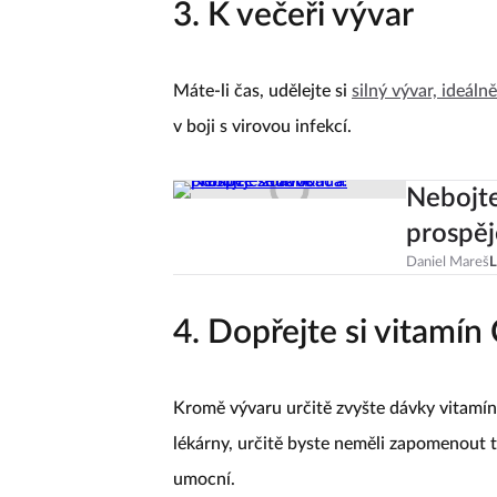
3. K večeři vývar
Máte-li čas, udělejte si
silný vývar, ideáln
v boji s virovou infekcí.
Nebojt
prospěj
Daniel Mareš
L
4. Dopřejte si vitamín
Kromě vývaru určitě zvyšte dávky vitamínu
lékárny, určitě byste neměli zapomenout 
umocní.