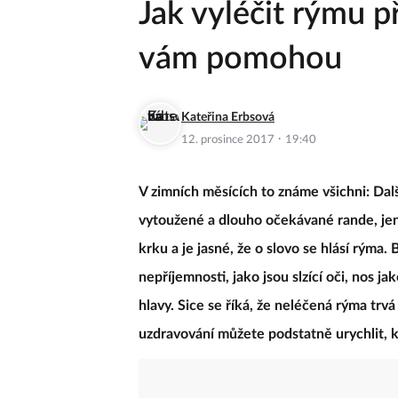
Jak vyléčit rýmu p
vám pomohou
Kateřina Erbsová
·
12. prosince 2017
19:40
V zimních měsících to známe všichni: Dalš
vytoužené a dlouho očekávané rande, jenž
krku a je jasné, že o slovo se hlásí rýma
nepříjemnosti, jako jsou slzící oči, nos j
hlavy. Sice se říká, že neléčená rýma trv
uzdravování můžete podstatně urychlit, kd