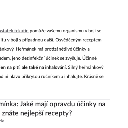
statek tekutin
pomůže vašemu organismu v boji se
nitu v boji s případnou další. Osvědčeným receptem
mánkový. Heřmánek má protizánětlivé účinky a
edem, jeho dezinfekční účinek se zvyšuje. Účinně
en na pití, ale také na inhalování.
Silný heřmánkový
ad ni hlavu přikrytou ručníkem a inhalujte. Krásně se
mínka: Jaké mají opravdu účinky na
a znáte nejlepší recepty?
yle