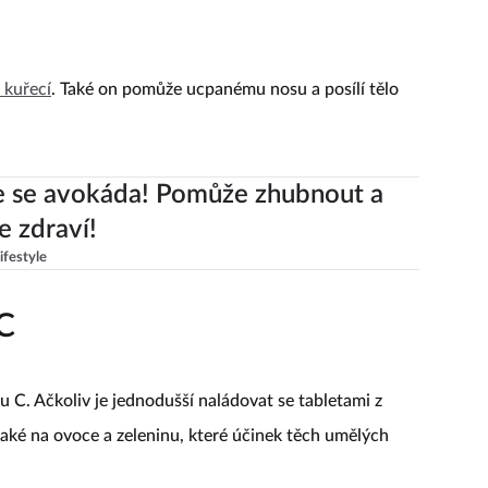
ě kuřecí
. Také on pomůže ucpanému nosu a posílí tělo
e se avokáda! Pomůže zhubnout a
e zdraví!
ifestyle
 C
 C. Ačkoliv je jednodušší naládovat se tabletami z
také na ovoce a zeleninu, které účinek těch umělých