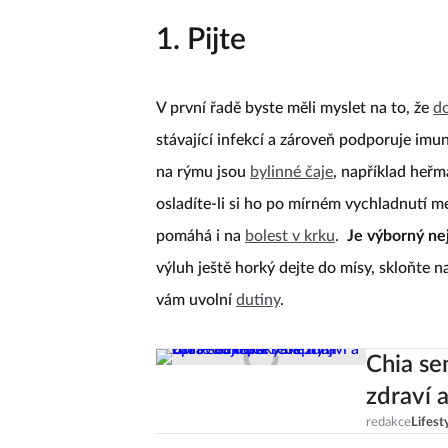
1. Pijte
V první řadě byste měli myslet na to, že
do
stávající infekcí a zároveň podporuje imu
na rýmu jsou
bylinné čaje
, například heř
osladíte-li si ho po mírném vychladnutí m
pomáhá i na
bolest v krku
.
Je výborný nej
výluh ještě horký dejte do mísy, skloňte n
vám uvolní
dutiny
.
Chia se
zdraví 
redakce
Lifest