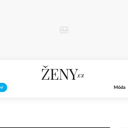
Móda
ví