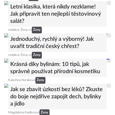
Letní klasika, která nikdy nezklame!
Jak připravit ten nejlepší těstovinový
salát?
redakce Ženy.cz
Ženy
Jednoduchý, rychlý a výborný! Jak
uvařit tradiční český chřest?
redakce Ženy.cz
Ženy
Krásná díky bylinám: 10 tipů, jak
správně používat přírodní kosmetiku
Kateřina Horáková
Ženy
Jak se zbavit úzkostí bez léků? Zkuste
do boje nejdříve zapojit dech, bylinky
a jídlo
Magdaléna Kadlecová
Ženy