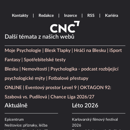
Kontakty
Redakce
Inzerce
RSS
Kariéra
Další témata z našich webů
Moje Psychologie
Blesk Tlapky
Hráči na Blesku
iSport
Fantasy
Spotřebitelské testy
Blesku
Nemovitosti
Psychologika - podcast rozbíjející
psychologické mýty
Fotbalové přestupy
ONLINE
Eventový prostor Level 9
OKTAGON 92:
Szabová vs. Pudilová
Chance Liga 2026/27
Aktuálně
Léto 2026
Epicentrum
Karlovarský filmový festival
Neštovice: příznaky, léčba
2026