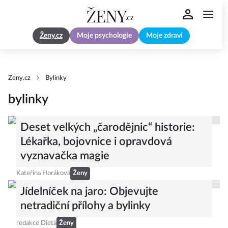
Ženy.cz
Moje psychologie
Moje zdraví
Zeny.cz
Bylinky
bylinky
Deset velkých „čarodějnic“ historie:
Lékařka, bojovnice i opravdová
vyznavačka magie
Kateřina Horáková
Ženy
Jídelníček na jaro: Objevujte
netradiční přílohy a bylinky
redakce Dieta
Ženy