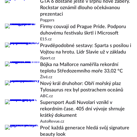
GTA 6 dostane ještě v srpnu nové záběry.
Rockstar oznámil dlouho očekávanou
prezentaci
Poggers
Firmy couvají od Prague Pride. Podporu
duhovému festivalu škrtl i Microsoft
E15.cz
Pravděpodobné sestavy: Sparta s posilou i
Vojtou na hrotu. Lídr Slavie už v základu
iSport.cz
Bójka na Mallorce naměřila rekordní
teplotu Středozemního moře 33,02 °C
Živě.cz
Nový král druhohor: Obří mořský plaz
Tylosaurus rex byl postrachem oceánů
ABC.cz
Supersport Audi Nuvolari vznikl v
rekordním čase. 405 dní vývoje shrnuje
krátký dokument
AutoRevue.cz
Proč každá generace hledá svůj signature
beauty look