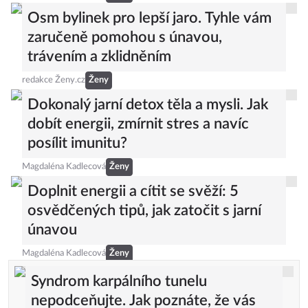
Osm bylinek pro lepší jaro. Tyhle vám
zaručeně pomohou s únavou,
trávením a zklidněním
redakce Ženy.cz
Ženy
Dokonalý jarní detox těla a mysli. Jak
dobít energii, zmírnit stres a navíc
posílit imunitu?
Magdaléna Kadlecová
Ženy
Doplnit energii a cítit se svěží: 5
osvědčených tipů, jak zatočit s jarní
únavou
Magdaléna Kadlecová
Ženy
Syndrom karpálního tunelu
nepodceňujte. Jak poznáte, že vás