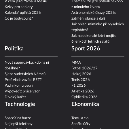
V čem jezdí Yamal a Mesii?
Znamení, že jste potkali někoho
Kvízy pro seniory
z minulého života
Kalendář úplňků 2026
Astronomické úkazy 2026:
Co je bodycount?
zatmění slunce a další
Jak obléci miminko při vysokých
teplotách?
Jak na dokonalé letní mojito
6 lehkých letních salátů
Politika
Sport 2026
Nová superdávka: kdo na ní
MMA
dosáhne?
Fotbal 2026/27
Sjezd sudetských Němců
Hokej 2026
Proč vláda zavádí EET?
Tenis 2026
Padni komu padni
F1 2026
Výpověď z práce vzor
Atletika 2026
Divoký kačer
Cyklistika 2026
Technologie
Ekonomika
SpaceX na burze
Temu a clo
Nejlepší telefony
Spořicí účty