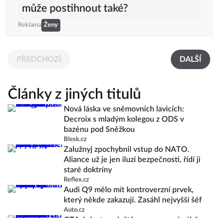
může postihnout také?
Reklama
Ženy
PŘEDCHOZÍ
DALŠÍ
Články z jiných titulů
Nová láska ve sněmovních lavicích:
Decroix s mladým kolegou z ODS v
bazénu pod Sněžkou
Blesk.cz
Zalužnyj zpochybnil vstup do NATO.
Aliance už je jen iluzí bezpečnosti, řídí ji
staré doktríny
Reflex.cz
Audi Q9 mělo mít kontroverzní prvek,
který někde zakazují. Zasáhl nejvyšší šéf
Auto.cz