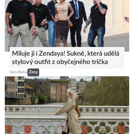
Miluje ji i Zendaya! Sukně, která udělá
stylový outfit z obyčejného trička
Sára Blahaj
Ženy