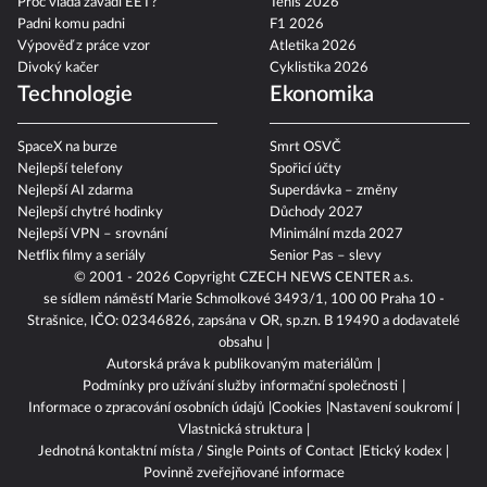
Proč vláda zavádí EET?
Tenis 2026
Padni komu padni
F1 2026
Výpověď z práce vzor
Atletika 2026
Divoký kačer
Cyklistika 2026
Technologie
Ekonomika
SpaceX na burze
Smrt OSVČ
Nejlepší telefony
Spořicí účty
Nejlepší AI zdarma
Superdávka – změny
Nejlepší chytré hodinky
Důchody 2027
Nejlepší VPN – srovnání
Minimální mzda 2027
Netflix filmy a seriály
Senior Pas – slevy
© 2001 - 2026 Copyright
CZECH NEWS CENTER a.s.
se sídlem náměstí Marie Schmolkové 3493/1, 100 00 Praha 10 -
Strašnice, IČO: 02346826, zapsána v OR, sp.zn. B 19490 a dodavatelé
obsahu
Autorská práva k publikovaným materiálům
Podmínky pro užívání služby informační společnosti
Informace o zpracování osobních údajů
Cookies
Nastavení soukromí
Vlastnická struktura
Jednotná kontaktní místa / Single Points of Contact
Etický kodex
Povinně zveřejňované informace