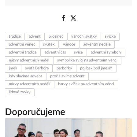
tradice
advent
prosinec
vánoční svátky
svíčka
adventní věnec
svátek
Vánoce
adventní neděle
adventní tradice
adventní čas
svíce
adventní symboly
názvy adventních neděl
symbolika svící na adventním věnci
jmelí
svatá Barbora
barborky
polibek pod jmelím
kdy slavíme advent
proč slavíme advent
názvy adventních nedělí
barvy svíček na adventním věnci
lidové zvyky
Doporučujeme