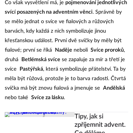
Co však vysvětlení má, je
pojmenování jednotlivých
svící posazených na adventním věnci
. Správně by
se mělo jednat o svíce ve fialových a růžových
barvách, kdy každá z nich symbolizuje jinou
křesťanskou událost. První dvě svíčky by měly být
fialové; první se říká
Naděje
neboli
Svíce proroků
,
druhá
Betlémská svíce
se zapaluje za mír a třetí je
svíce
Pastýřská
, která symbolizuje přátelství. Ta by
měla být růžová, protože je to barva radosti. Čtvrtá
svíčka má být znovu fialová a jmenuje se
Andělská
nebo také
Svíce za lásku
.
Tipy, jak si
zpříjemnit advent.