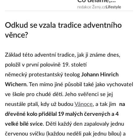
Co děláme,
abychom se
redakce Ženy.cz
Lifestyle
nezbláznily?
Odkud se vzala tradice adventního
věnce?
Základ této adventní tradice, jak ji známe dnes,
položil v první polovině 19. století
německý protestantský teolog
Johann Hinrich
Wichern
. Ten mimo jiné působil také jako vychovatel
ve škole pro chudé děti. Jeho svěřenci se jej
neustále ptali, kdy už budou
Vánoce
, a tak jim
na
dřevěné kolo přidělal 19 malých červených a 4
velké bílé svíce
. Děti každý den zapalovaly jednu
červenou svíčku (každou neděli pak jednu bílou) a