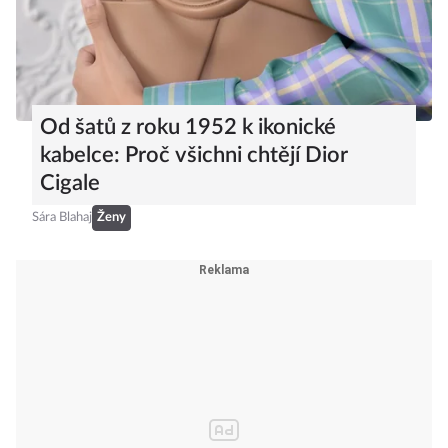
Od šatů z roku 1952 k ikonické
kabelce: Proč všichni chtějí Dior
Cigale
Sára Blahaj
Ženy