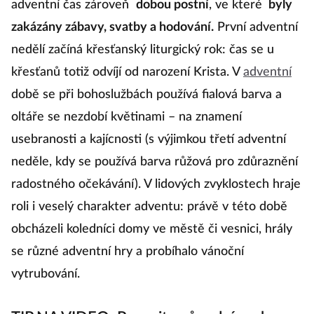
adventní čas zároveň
dobou postní
, ve které
byly
zakázány zábavy, svatby a hodování.
První adventní
nedělí začíná křesťanský liturgický rok: čas se u
křesťanů totiž odvíjí od narození Krista. V
adventní
době se při bohoslužbách používá fialová barva a
oltáře se nezdobí květinami – na znamení
usebranosti a kajícnosti (s výjimkou třetí adventní
neděle, kdy se používá barva růžová pro zdůraznění
radostného očekávání). V lidových zvyklostech hraje
roli i veselý charakter adventu: právě v této době
obcházeli koledníci domy ve městě či vesnici, hrály
se různé adventní hry a probíhalo vánoční
vytrubování.