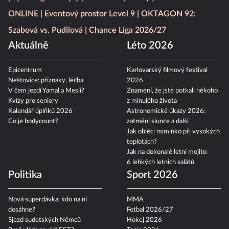
ONLINE
Eventový prostor Level 9
OKTAGON 92:
Szabová vs. Pudilová
Chance Liga 2026/27
Aktuálně
Léto 2026
Epicentrum
Karlovarský filmový festival
Neštovice: příznaky, léčba
2026
V čem jezdí Yamal a Mesii?
Znamení, že jste potkali někoho
Kvízy pro seniory
z minulého života
Kalendář úplňků 2026
Astronomické úkazy 2026:
Co je bodycount?
zatmění slunce a další
Jak obléci miminko při vysokých
teplotách?
Jak na dokonalé letní mojito
6 lehkých letních salátů
Politika
Sport 2026
Nová superdávka: kdo na ní
MMA
dosáhne?
Fotbal 2026/27
Sjezd sudetských Němců
Hokej 2026