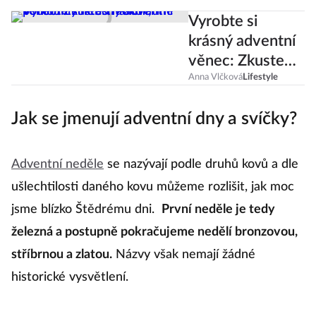
Vyrobte si
krásný adventní
věnec: Zkuste
tradiční,
Anna Vlčková
Lifestyle
podlouhlý nebo
Jak se jmenují adventní dny a svíčky?
na kulatině
Adventní neděle
se nazývají podle druhů kovů a dle
ušlechtilosti daného kovu můžeme rozlišit, jak moc
jsme blízko Štědrému dni.
První neděle je tedy
železná a postupně pokračujeme nedělí bronzovou,
stříbrnou a zlatou.
Názvy však nemají žádné
historické vysvětlení.