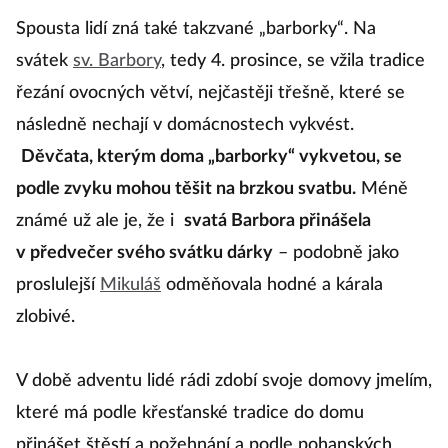
Spousta lidí zná také takzvané „barborky“. Na
svátek
sv. Barbory
, tedy 4. prosince, se vžila tradice
řezání ovocných větví, nejčastěji třešně, které se
následně nechají v domácnostech vykvést.
Děvčata, kterým doma „barborky“ vykvetou, se
podle zvyku mohou těšit na brzkou svatbu.
Méně
známé už ale je, že i
svatá Barbora přinášela
v předvečer svého svátku dárky
– podobně jako
proslulejší
Mikuláš
odměňovala hodné a kárala
zlobivé.
V době adventu lidé rádi zdobí svoje domovy jmelím,
které má podle křesťanské tradice do domu
přinášet štěstí a požehnání a podle pohanských