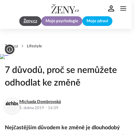
Ženy.cz
Moje psychologie
Moje zdraví
Zeny.cz
Lifestyle
7 důvodů, proč se nemůžete
odhodlat ke změně
Michaela Dombrovská
·
5. dubna 2019
16:39
Nejčastějším důvodem ke změně je dlouhodobý