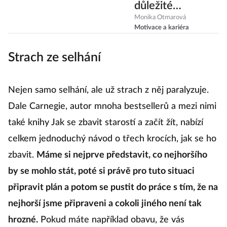
důležité
myšlenky. Který
Monika Otmarová
Motivace a kariéra
bude vyhovovat
vám?
Strach ze selhání
Nejen samo selhání, ale už strach z něj paralyzuje.
Dale Carnegie, autor mnoha bestsellerů a mezi nimi
také knihy Jak se zbavit starostí a začít žít, nabízí
celkem jednoduchý návod o třech krocích, jak se ho
zbavit.
Máme si nejprve představit, co nejhoršího
by se mohlo stát, poté si právě pro tuto situaci
připravit plán a potom se pustit do práce s tím, že na
nejhorší jsme připraveni a cokoli jiného není tak