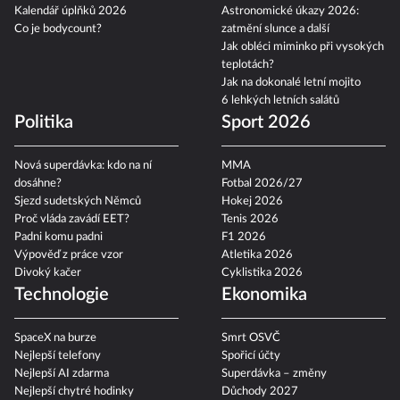
Kvízy pro seniory
z minulého života
Kalendář úplňků 2026
Astronomické úkazy 2026:
Co je bodycount?
zatmění slunce a další
Jak obléci miminko při vysokých
teplotách?
Jak na dokonalé letní mojito
6 lehkých letních salátů
Politika
Sport 2026
Nová superdávka: kdo na ní
MMA
dosáhne?
Fotbal 2026/27
Sjezd sudetských Němců
Hokej 2026
Proč vláda zavádí EET?
Tenis 2026
Padni komu padni
F1 2026
Výpověď z práce vzor
Atletika 2026
Divoký kačer
Cyklistika 2026
Technologie
Ekonomika
SpaceX na burze
Smrt OSVČ
Nejlepší telefony
Spořicí účty
Nejlepší AI zdarma
Superdávka – změny