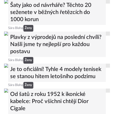
Sára Blahaj
Ženy
Šaty jako od návrháře? Těchto 20
seženete v běžných řetězcích do
1000 korun
Sára Blahaj
Ženy
Plavky z výprodejů na poslední chvíli?
Našli jsme ty nejlepší pro každou
postavu
Sára Blahaj
Ženy
Je to oficiální! Tyhle 4 modely tenisek
se stanou hitem letošního podzimu
Sára Blahaj
Ženy
Od šatů z roku 1952 k ikonické
kabelce: Proč všichni chtějí Dior
Cigale