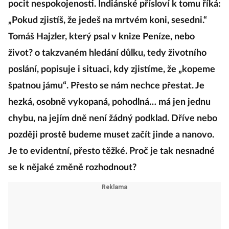
pocit nespokojenosti. Indiánské přísloví k tomu říká:
„Pokud zjistíš, že jedeš na mrtvém koni, sesedni.“
Tomáš Hajzler, který psal v knize Peníze, nebo
život? o takzvaném hledání důlku, tedy životního
poslání, popisuje i situaci, kdy zjistíme, že „kopeme
špatnou jámu“. Přesto se nám nechce přestat. Je
hezká, osobně vykopaná, pohodlná… má jen jednu
chybu, na jejím dně není žádný podklad. Dříve nebo
později prostě budeme muset začít jinde a nanovo.
Je to evidentní, přesto těžké. Proč je tak nesnadné
se k nějaké změně rozhodnout?