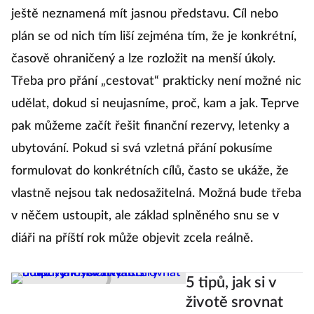
konání, nemáte šanci vyhrát.“
Mít sny nebo přání
ještě neznamená mít jasnou představu. Cíl nebo
plán se od nich tím liší zejména tím, že je konkrétní,
časově ohraničený a lze rozložit na menší úkoly.
Třeba pro přání „cestovat“ prakticky není možné nic
udělat, dokud si neujasníme, proč, kam a jak. Teprve
pak můžeme začít řešit finanční rezervy, letenky a
ubytování. Pokud si svá vzletná přání pokusíme
formulovat do konkrétních cílů, často se ukáže, že
vlastně nejsou tak nedosažitelná. Možná bude třeba
v něčem ustoupit, ale základ splněného snu se v
diáři na příští rok může objevit zcela reálně.
5 tipů, jak si v
životě srovnat