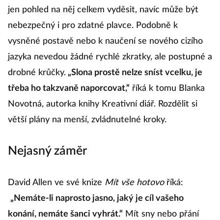
rozhodnete se skočit přímo do oceánu, může vás už
jen pohled na něj celkem vyděsit, navíc může být
nebezpečný i pro zdatné plavce. Podobně k
vysněné postavě nebo k naučení se nového cizího
jazyka nevedou žádné rychlé zkratky, ale postupné a
drobné krůčky.
„Slona prostě nelze sníst vcelku, je
třeba ho takzvaně naporcovat,“
říká k tomu Blanka
Novotná, autorka knihy Kreativní diář. Rozdělit si
větší plány na menší, zvládnutelné kroky.
Nejasný záměr
David Allen ve své knize
Mít vše hotovo
říká:
„Nemáte-li naprosto jasno, jaký je cíl vašeho