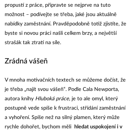
hrozné.
Pokud máte například obavu, že vás
propustí z práce, připravte se nejprve na tuto
možnost – podívejte se třeba, jaké jsou aktuálně
nabídky zaměstnání. Pravděpodobně totiž zjistíte, že
byste si novou práci našli celkem brzy, a největší
strašák tak ztratí na síle.
Zrádná vášeň
V mnoha motivačních textech se můžeme dočíst, že
je třeba „najít svou vášeň“. Podle Cala Newporta,
autora knihy
Hluboká práce
, je to ale omyl, který
postupně vede spíše k frustraci, střídání zaměstnání
a vyhoření. Spíše než na silný plamen, který může