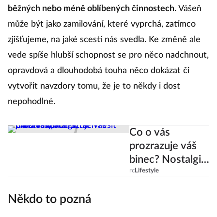
rychle dohořet, bychom měli
hledat uspokojení i v
běžných nebo méně oblíbených činnostech
. Vášeň
může být jako zamilování, které vyprchá, zatímco
zjišťujeme, na jaké scestí nás svedla. Ke změně ale
vede spíše hlubší schopnost se pro něco nadchnout,
opravdová a dlouhodobá touha něco dokázat či
vytvořit navzdory tomu, že je to někdy i dost
nepohodlné.
Co o vás
prozrazuje váš
binec? Nostalgii,
prokrastinaci i
rc
Lifestyle
strach řešit
Někdo to pozná
problémy