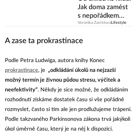
Od úklidu ke klidu:
Jak doma zamést
s nepořádkem
jednou provždy?
Veronika Zavřelová
Lifestyle
A zase ta prokrastinace
Podle Petra Ludwiga, autora knihy Konec
prokrastinace
, je
„odkládání úkolů na nejzazší
možný termín je živnou půdou stresu, výčitek a
neefektivity“
. Někdy je sice možné, že odkládáním
rozhodnutí získáme dostatek času si vše pořádně
rozmyslet, často si tím ale jen prodlužujeme trápení.
Podle takzvaného Parkinsonova zákona trvá jakýkoli
úkol úměrně času, který je na něj k dispozici.