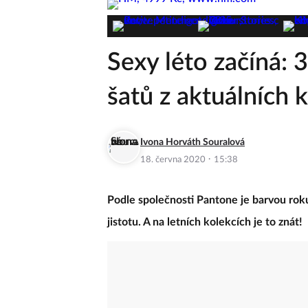
Sexy léto začíná: 
šatů z aktuálních k
Ivona Horváth Souralová
·
18. června 2020
15:38
Podle společnosti Pantone je barvou roku
jistotu. A na letních kolekcích je to znát!