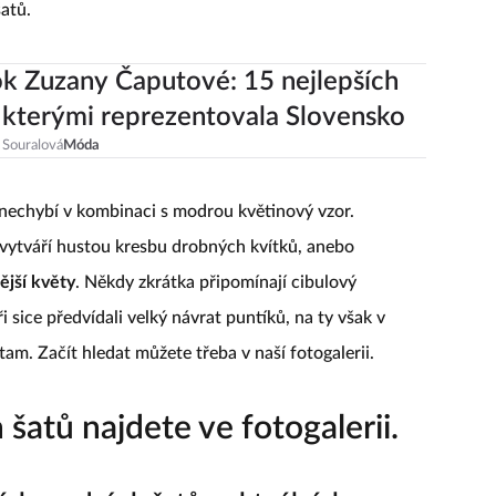
šatů.
ok Zuzany Čaputové: 15 nejlepších
, kterými reprezentovala Slovensko
 Souralová
Móda
 nechybí v kombinaci s modrou květinový vzor.
ď vytváří hustou kresbu drobných kvítků, anebo
ější květy
. Někdy zkrátka připomínají cibulový
 sice předvídali velký návrat puntíků, na ty však v
 tam. Začít hledat můžete třeba v naší fotogalerii.
šatů najdete ve fotogalerii.