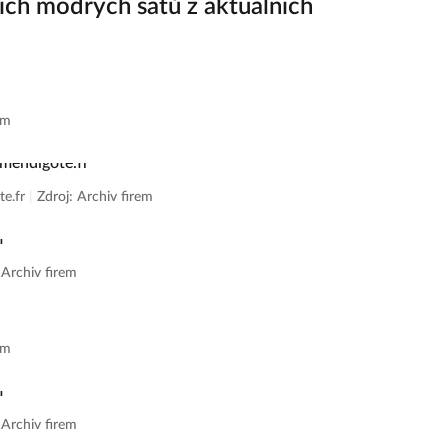
ších modrých šatů z aktuálních
em
te.fr
|
Zdroj: Archiv firem
 Archiv firem
em
 Archiv firem