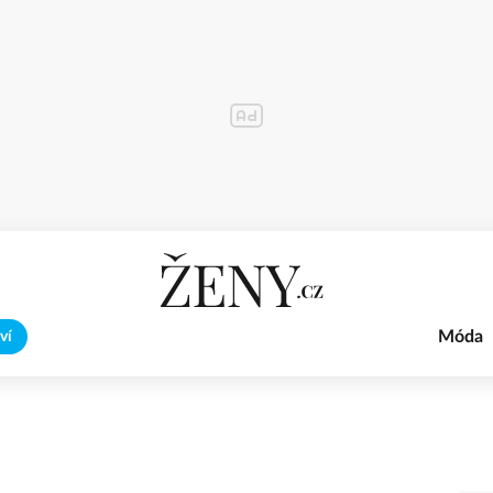
Móda
ví