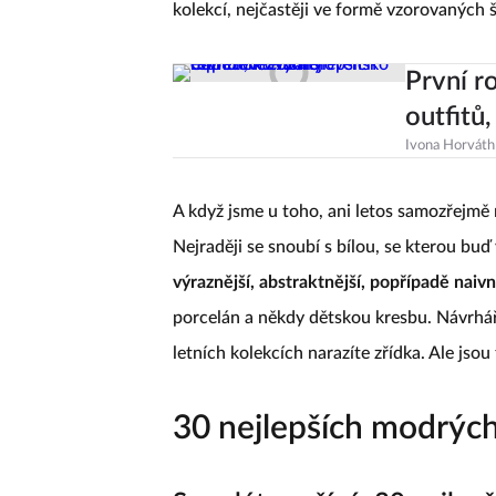
kolekcí, nejčastěji ve formě vzorovaných 
První r
outfitů
Ivona Horváth
A když jsme u toho, ani letos samozřejmě
Nejraději se snoubí s bílou, se kterou bu
výraznější, abstraktnější, popřípadě naivn
porcelán a někdy dětskou kresbu. Návrháři
letních kolekcích narazíte zřídka. Ale jsou
30 nejlepších modrých 