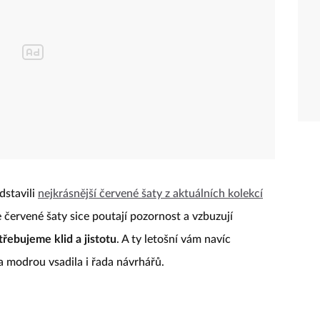
dstavili
nejkrásnější červené šaty z aktuálních kolekcí
 červené šaty sice poutají pozornost a vzbuzují
řebujeme klid a jistotu
. A ty letošní vám navíc
na modrou vsadila i řada návrhářů.