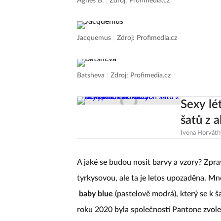
Ágnes B.
|
Zdroj: Profimedia.cz
Jacquemus
|
Zdroj: Profimedia.cz
Batsheva
|
Zdroj: Profimedia.cz
Sexy lé
šatů z 
Ivona Horváth
A jaké se budou nosit barvy a vzory? Zprav
tyrkysovou, ale ta je letos upozaděna. Mn
baby blue
(pastelově modrá), který se k š
roku 2020 byla společností Pantone zvolen