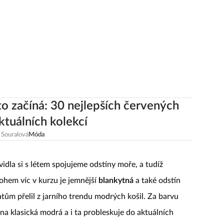
to začíná: 30 nejlepších červených
aktuálních kolekcí
 Souralová
Móda
idla si s létem spojujeme odstíny moře, a tudíž
ohem víc v kurzu je jemnější
blankytná
a také odstín
atům přelil z jarního trendu modrých košil. Za barvu
a klasická modrá a i ta probleskuje do aktuálních