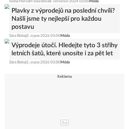
Ivona Horváth Souralová
8. července 2024 03:00
Móda
Plavky z výprodejů na poslední chvíli?
Našli jsme ty nejlepší pro každou
postavu
Sára Blahaj
5. srpna 2026 03:00
Móda
Výprodeje útočí. Hledejte tyto 3 střihy
letních šatů, které unosíte i za pět let
Sára Blahaj
1. srpna 2026 03:00
Móda