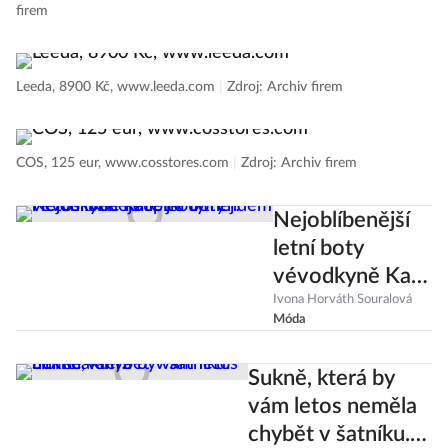
firem
Leeda, 8900 Kč, www.leeda.com
|
Zdroj: Archiv firem
COS, 125 eur, www.cosstores.com
|
Zdroj: Archiv firem
Nejoblíbenější
letní boty
vévodkyně Kate
jsou trendem i
Ivona Horváth Souralová
Móda
letos. Kde
koupíte ty nej?
Sukně, která by
vám letos neměla
chybět v šatníku.