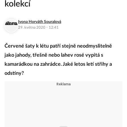
kolekcí
Ivona Horváth Souralová
·
29. května 2020
12:41
Červené šaty k létu patří stejně neodmyslitelně
jako jahody, třešně nebo lahev rosé vypitá s
kamarádkou na zahrádce. Jaké letos letí střihy a
odstíny?