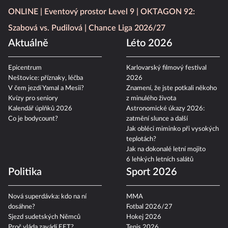
ONLINE
Eventový prostor Level 9
OKTAGON 92:
Szabová vs. Pudilová
Chance Liga 2026/27
Aktuálně
Léto 2026
Epicentrum
Karlovarský filmový festival
Neštovice: příznaky, léčba
2026
V čem jezdí Yamal a Mesii?
Znamení, že jste potkali někoho
Kvízy pro seniory
z minulého života
Kalendář úplňků 2026
Astronomické úkazy 2026:
Co je bodycount?
zatmění slunce a další
Jak obléci miminko při vysokých
teplotách?
Jak na dokonalé letní mojito
6 lehkých letních salátů
Politika
Sport 2026
Nová superdávka: kdo na ní
MMA
dosáhne?
Fotbal 2026/27
Sjezd sudetských Němců
Hokej 2026
Proč vláda zavádí EET?
Tenis 2026