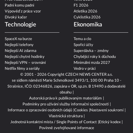
Padni komu padni
F1 2026
Výpověď z práce vzor
Atletika 2026
Divoký kačer
Cyklistika 2026
Technologie
Ekonomika
SpaceX na burze
Temu a clo
Nejlepší telefony
Spořicí účty
Nejlepší AI zdarma
Superdávka – změny
Nejlepší chytré hodinky
Chybějící roky k důchodu
Nejlepší VPN – srovnání
Minimální mzda 2027
Netflix filmy a seriály
Vedro v práci
© 2001 - 2026 Copyright
CZECH NEWS CENTER a.s.
se sídlem náměstí Marie Schmolkové 3493/1, 100 00 Praha 10 -
Strašnice, IČO: 02346826, zapsána v OR, sp.zn. B 19490 a dodavatelé
obsahu
Autorská práva k publikovaným materiálům
Podmínky pro užívání služby informační společnosti
Informace o zpracování osobních údajů
Cookies
Nastavení soukromí
Vlastnická struktura
Jednotná kontaktní místa / Single Points of Contact
Etický kodex
Povinně zveřejňované informace