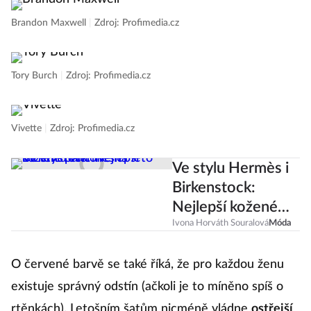
Brandon Maxwell
|
Zdroj: Profimedia.cz
Tory Burch
|
Zdroj: Profimedia.cz
Vivette
|
Zdroj: Profimedia.cz
Ve stylu Hermès i
Birkenstock:
Nejlepší kožené
pantofle na léto
Ivona Horváth Souralová
Móda
O červené barvě se také říká, že pro každou ženu
existuje správný odstín (ačkoli je to míněno spíš o
rtěnkách). Letošním šatům nicméně vládne
ostřejší