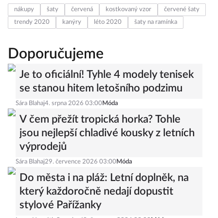
nákupy
šaty
červená
kostkovaný vzor
červené šaty
trendy 2020
kanýry
léto 2020
šaty na ramínka
Doporučujeme
Je to oficiální! Tyhle 4 modely tenisek
se stanou hitem letošního podzimu
Sára Blahaj
4. srpna 2026 03:00
Móda
V čem přežít tropická horka? Tohle
jsou nejlepší chladivé kousky z letních
výprodejů
Sára Blahaj
29. července 2026 03:00
Móda
Do města i na pláž: Letní doplněk, na
který každoročně nedají dopustit
stylové Pařížanky