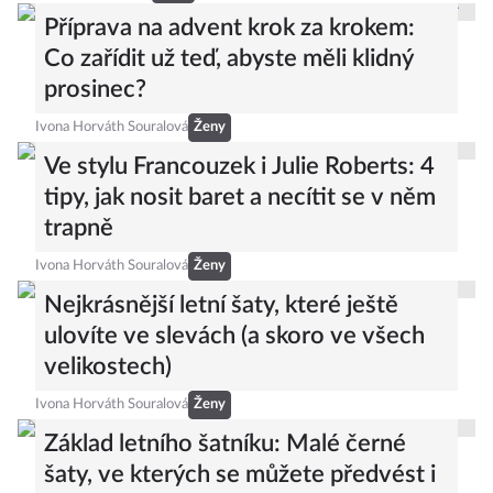
Příprava na advent krok za krokem:
Co zařídit už teď, abyste měli klidný
prosinec?
Ivona Horváth Souralová
Ženy
Ve stylu Francouzek i Julie Roberts: 4
tipy, jak nosit baret a necítit se v něm
trapně
Ivona Horváth Souralová
Ženy
Nejkrásnější letní šaty, které ještě
ulovíte ve slevách (a skoro ve všech
velikostech)
Ivona Horváth Souralová
Ženy
Základ letního šatníku: Malé černé
šaty, ve kterých se můžete předvést i