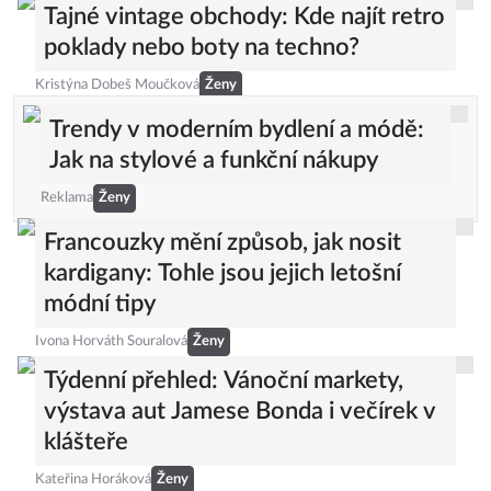
Tajné vintage obchody: Kde najít retro
poklady nebo boty na techno?
Kristýna Dobeš Moučková
Ženy
Trendy v moderním bydlení a módě:
Jak na stylové a funkční nákupy
Reklama
Ženy
Francouzky mění způsob, jak nosit
kardigany: Tohle jsou jejich letošní
módní tipy
Ivona Horváth Souralová
Ženy
Týdenní přehled: Vánoční markety,
výstava aut Jamese Bonda i večírek v
klášteře
Kateřina Horáková
Ženy