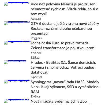
Více než polovina Němců je pro zrušení
neomezené rychlosti. Vláda řekla, co si o
tom myslí
Auto.cz
GTA 6 dostane ještě v srpnu nové záběry.
Rockstar oznámil dlouho očekávanou
prezentaci
Poggers
Jedna česká iluze se právě rozpadá.
Zelená transformace je pojistkou proti
chaosu
E15.cz
Hradec - Besiktas 0:1. Šance domácích,
červená i smolný odraz. Votroci budou
dotahovat
iSport.cz
Synology má „novou“ řadu NASů. Modely
Neo+ lákají výkonem, SSD a vyměnitelnou
RAM
Živě.cz
Nová mláďata vyder malých v Zoo