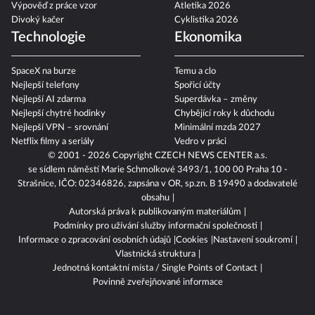
Výpověď z práce vzor
Atletika 2026
Divoký kačer
Cyklistika 2026
Technologie
Ekonomika
SpaceX na burze
Temu a clo
Nejlepší telefony
Spořicí účty
Nejlepší AI zdarma
Superdávka – změny
Nejlepší chytré hodinky
Chybějící roky k důchodu
Nejlepší VPN – srovnání
Minimální mzda 2027
Netflix filmy a seriály
Vedro v práci
© 2001 - 2026 Copyright
CZECH NEWS CENTER a.s.
se sídlem náměstí Marie Schmolkové 3493/1, 100 00 Praha 10 -
Strašnice, IČO: 02346826, zapsána v OR, sp.zn. B 19490 a dodavatelé
obsahu
Autorská práva k publikovaným materiálům
Podmínky pro užívání služby informační společnosti
Informace o zpracování osobních údajů
Cookies
Nastavení soukromí
Vlastnická struktura
Jednotná kontaktní místa / Single Points of Contact
Povinně zveřejňované informace