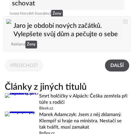
schovat
Ivona Horváth Souralová
Ženy
Jaro je období nových začátků.
Vylepšete svůj dům a pečujte o sebe
Reklama
Ženy
PŘEDCHOZÍ
DALŠÍ
Články z jiných titulů
Smrt holčičky v Alpách: Češka zemřela při
túře s rodiči
Blesk.cz
Marek Adamczyk: Jsem z něj zklamaný.
Klempíř si hraje na ministra. Nestačí se
tak tvářit, musí zamakat
Reflex.cz