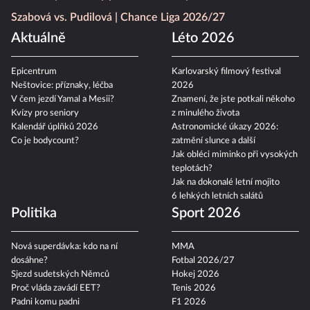
Szabová vs. Pudilová
Chance Liga 2026/27
Aktuálně
Léto 2026
Epicentrum
Karlovarský filmový festival
Neštovice: příznaky, léčba
2026
V čem jezdí Yamal a Mesii?
Znamení, že jste potkali někoho
Kvízy pro seniory
z minulého života
Kalendář úplňků 2026
Astronomické úkazy 2026:
Co je bodycount?
zatmění slunce a další
Jak obléci miminko při vysokých
teplotách?
Jak na dokonalé letní mojito
6 lehkých letních salátů
Politika
Sport 2026
Nová superdávka: kdo na ní
MMA
dosáhne?
Fotbal 2026/27
Sjezd sudetských Němců
Hokej 2026
Proč vláda zavádí EET?
Tenis 2026
Padni komu padni
F1 2026