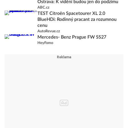
Ostrava: K vidění budou jen do podzimu
ABC.cz
TEST Citroën Spacetourer XL 2.0
BlueHDi: Rodinný pracant za rozumnou
cenu
AutoRevue.cz
Mercedes- Benz Prague FW SS27
HeyFomo