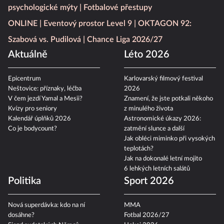
psychologické mýty
Fotbalové přestupy
ONLINE
Eventový prostor Level 9
OKTAGON 92:
Szabová vs. Pudilová
Chance Liga 2026/27
Aktuálně
Léto 2026
Epicentrum
Karlovarský filmový festival
Neštovice: příznaky, léčba
2026
V čem jezdí Yamal a Mesii?
Znamení, že jste potkali někoho
Kvízy pro seniory
z minulého života
Kalendář úplňků 2026
Astronomické úkazy 2026:
Co je bodycount?
zatmění slunce a další
Jak obléci miminko při vysokých
teplotách?
Jak na dokonalé letní mojito
6 lehkých letních salátů
Politika
Sport 2026
Nová superdávka: kdo na ní
MMA
dosáhne?
Fotbal 2026/27