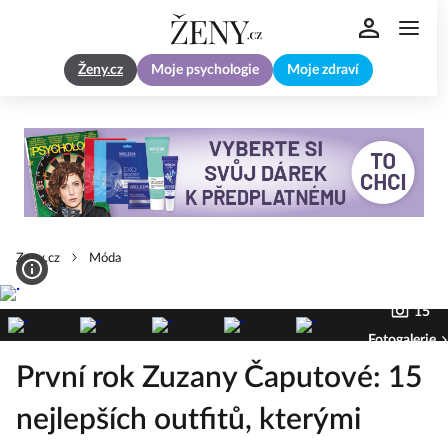
Ženy.cz
Moje psychologie
Moje zdraví
Zeny.cz
Móda
15
Fotogalerie
První rok Zuzany Čaputové: 15
nejlepších outfitů, kterými