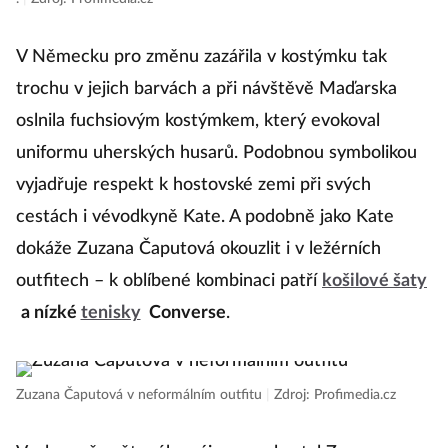
V Německu pro změnu zazářila v kostýmku tak
trochu v jejich barvách a při návštěvě Maďarska
oslnila fuchsiovým kostýmkem, který evokoval
uniformu uherských husarů. Podobnou symbolikou
vyjadřuje respekt k hostovské zemi při svých
cestách i vévodkyně Kate. A podobně jako Kate
dokáže Zuzana Čaputová okouzlit i v ležérních
outfitech – k oblíbené kombinaci patří
košilové šaty
a nízké
tenisky
Converse
.
Zuzana Čaputová v neformálním outfitu
|
Zdroj: Profimedia.cz