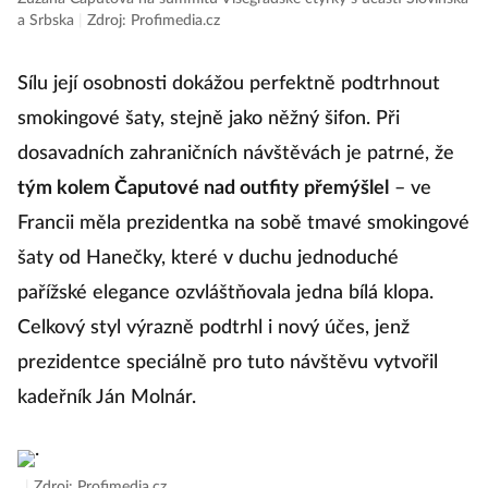
a Srbska
|
Zdroj: Profimedia.cz
Sílu její osobnosti dokážou perfektně podtrhnout
smokingové šaty, stejně jako něžný šifon. Při
dosavadních zahraničních návštěvách je patrné, že
tým kolem Čaputové nad outfity přemýšlel
– ve
Francii měla prezidentka na sobě tmavé smokingové
šaty od Hanečky, které v duchu jednoduché
pařížské elegance ozvláštňovala jedna bílá klopa.
Celkový styl výrazně podtrhl i nový účes, jenž
prezidentce speciálně pro tuto návštěvu vytvořil
kadeřník Ján Molnár.
.
|
Zdroj: Profimedia.cz