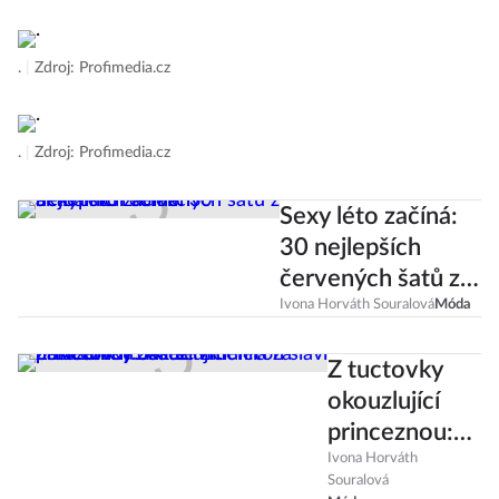
.
|
Zdroj: Profimedia.cz
.
|
Zdroj: Profimedia.cz
Sexy léto začíná:
30 nejlepších
červených šatů z
aktuálních kolekcí
Ivona Horváth Souralová
Móda
Z tuctovky
okouzlující
princeznou:
Kate
Ivona Horváth
Souralová
Middleton