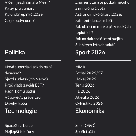
V čem jezdí Yamal a Mesii?
Znamení, že jste potkali někoho
Kvízy pro seniory
z minulého života
Kalendář úplňků 2026
Astronomické úkazy 2026:
Co je bodycount?
zatmění slunce a další
Jak obléci miminko při vysokých
teplotách?
Jak na dokonalé letní mojito
6 lehkých letních salátů
Politika
Sport 2026
Nová superdávka: kdo na ní
MMA
dosáhne?
Fotbal 2026/27
Sjezd sudetských Němců
Hokej 2026
Proč vláda zavádí EET?
Tenis 2026
Padni komu padni
F1 2026
Výpověď z práce vzor
Atletika 2026
Divoký kačer
Cyklistika 2026
Technologie
Ekonomika
SpaceX na burze
Smrt OSVČ
Nejlepší telefony
Spořicí účty