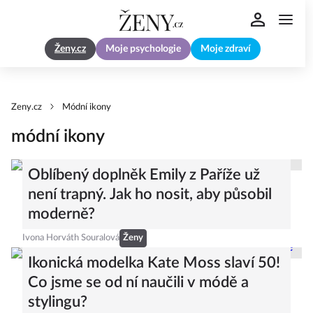
Ženy.cz
Moje psychologie
Moje zdraví
Zeny.cz
Módní ikony
módní ikony
Oblíbený doplněk Emily z Paříže už
není trapný. Jak ho nosit, aby působil
moderně?
Ivona Horváth Souralová
Ženy
Ikonická modelka Kate Moss slaví 50!
Co jsme se od ní naučili v módě a
stylingu?