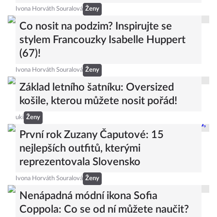
Ivona Horváth Souralová
Ženy
Co nosit na podzim? Inspirujte se
stylem Francouzky Isabelle Huppert
(67)!
Ivona Horváth Souralová
Ženy
Základ letního šatníku: Oversized
košile, kterou můžete nosit pořád!
uki
Ženy
První rok Zuzany Čaputové: 15
nejlepších outfitů, kterými
reprezentovala Slovensko
Ivona Horváth Souralová
Ženy
Nenápadná módní ikona Sofia
Coppola: Co se od ní můžete naučit?