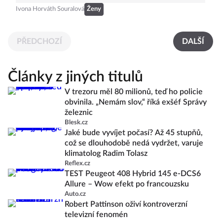
Ivona Horváth Souralová
Ženy
PŘEDCHOZÍ
DALŠÍ
Články z jiných titulů
V trezoru měl 80 milionů, teď ho policie
obvinila. „Nemám slov,“ říká exšéf Správy
železnic
Blesk.cz
Jaké bude vyvíjet počasí? Až 45 stupňů,
což se dlouhodobě nedá vydržet, varuje
klimatolog Radim Tolasz
Reflex.cz
TEST Peugeot 408 Hybrid 145 e-DCS6
Allure – Wow efekt po francouzsku
Auto.cz
Robert Pattinson oživí kontroverzní
televizní fenomén