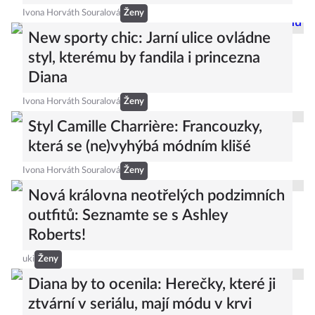
Ivona Horváth Souralová
Ženy
New sporty chic: Jarní ulice ovládne
styl, kterému by fandila i princezna
Diana
Ivona Horváth Souralová
Ženy
Styl Camille Charrière: Francouzky,
která se (ne)vyhýbá módním klišé
Ivona Horváth Souralová
Ženy
Nová královna neotřelých podzimních
outfitů: Seznamte se s Ashley
Roberts!
uki
Ženy
Diana by to ocenila: Herečky, které ji
ztvární v seriálu, mají módu v krvi