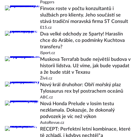
Poggers
Finvox roste v počtu konzultantů i
službách pro klienty. Jeho součástí se
stává tradiční moravská firma ST Consult
E15.cz
Dva velké odchody ze Sparty! Haraslín
chce do Arábie, co podmínky Kuchtova
transferu?
iSport.cz
Muskova Terrafab bude největší budova v
historii lidstva. Už víme, jak bude vypadat
a že bude stát v Texasu
Živě.cz
Nový král druhohor: Obří mořský plaz
Tylosaurus rex byl postrachem oceánů
ABC.cz
Nová Honda Prelude v losím testu
nezklamala. Dokazuje, že dokonalý
podvozek je víc než výkon
AutoRevue.cz
RECEPT: Perfektní letní kombinace, které
tě zchladí, i kdybys nechtěl*a