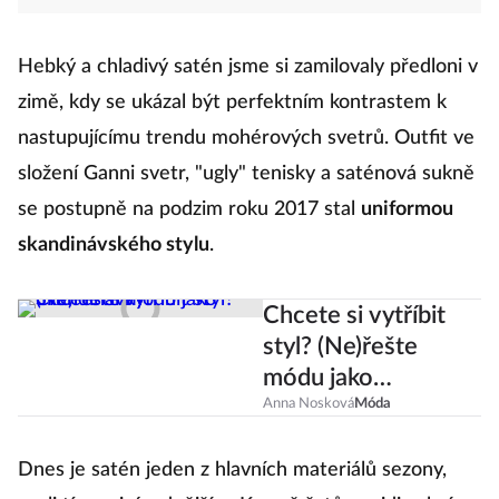
Hebký a chladivý satén jsme si zamilovaly předloni v
zimě, kdy se ukázal být perfektním kontrastem k
nastupujícímu trendu mohérových svetrů. Outfit ve
složení Ganni svetr, "ugly" tenisky a saténová sukně
se postupně na podzim roku 2017 stal
uniformou
skandinávského stylu
.
Chcete si vytříbit
styl? (Ne)řešte
módu jako
Skandinávky!
Anna Nosková
Móda
Dnes je satén jeden z hlavních materiálů sezony,