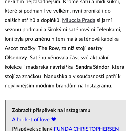
ne-li tím nejzásadnějším. Kromě šatů a midi sukní,
které si podmanil ve velkém, nyní proniká i do
dalších střihů a doplňků.
Miuccia Prada
si jarní
sezonu podmanila širokými saténovými čelenkami,
loni byla pro změnu hitem malá saténová kabelka
Ascot značky
The Row
, za níž stojí
sestry
Olsenovy
. Saténu věnovala část své aktuální
kolekce i maďarská návrhářka
Sandra Sándor
, která
stojí za značkou
Nanushka
a v současnosti patří k
nejvlivnějším módním brandům na Instagramu.
Zobrazit příspěvek na Instagramu
A bucket of love 🖤
Příspěvek sdílený
FUNDA CHRISTOPHERSEN