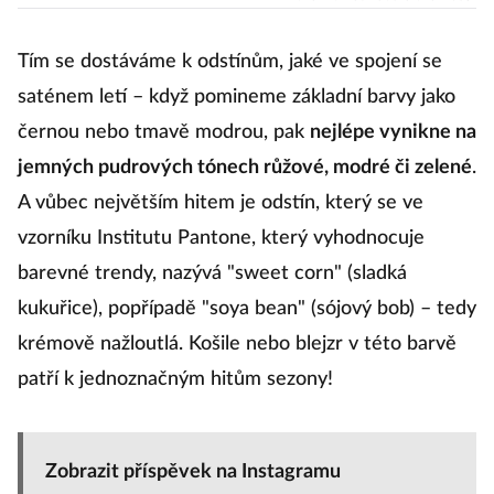
opravdu
potřebujete
koupit
Tím se dostáváme k odstínům, jaké ve spojení se
saténem letí – když pomineme základní barvy jako
černou nebo tmavě modrou, pak
nejlépe vynikne na
jemných pudrových tónech růžové, modré či zelené
.
A vůbec největším hitem je odstín, který se ve
vzorníku Institutu Pantone, který vyhodnocuje
barevné trendy, nazývá "sweet corn" (sladká
kukuřice), popřípadě "soya bean" (sójový bob) – tedy
krémově nažloutlá. Košile nebo blejzr v této barvě
patří k jednoznačným hitům sezony!
Zobrazit příspěvek na Instagramu