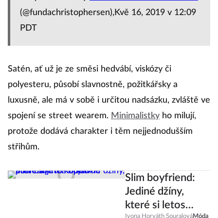
(@fundachristophersen),Kvě 16, 2019 v 12:09
PDT
Satén, ať už je ze směsi hedvábí, viskózy či
polyesteru, působí slavnostně, požitkářsky a
luxusně, ale má v sobě i určitou nadsázku, zvláště ve
spojení se street wearem.
Minimalistky
ho milují,
protože dodává charakter i těm nejjednodušším
střihům.
Slim boyfriend:
Jediné džíny,
které si letos
Ivona Horváth Souralová
Móda