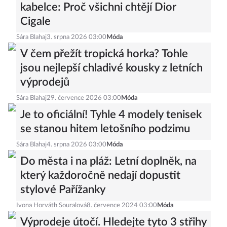
kabelce: Proč všichni chtějí Dior
Cigale
Sára Blahaj
3. srpna 2026 03:00
Móda
V čem přežít tropická horka? Tohle
jsou nejlepší chladivé kousky z letních
výprodejů
Sára Blahaj
29. července 2026 03:00
Móda
Je to oficiální! Tyhle 4 modely tenisek
se stanou hitem letošního podzimu
Sára Blahaj
4. srpna 2026 03:00
Móda
Do města i na pláž: Letní doplněk, na
který každoročně nedají dopustit
stylové Pařížanky
Ivona Horváth Souralová
8. července 2024 03:00
Móda
Výprodeje útočí. Hledejte tyto 3 střihy