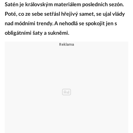
Satén je královským materiálem posledních sezón.
Poté, co ze sebe setřásl hřejivý samet, se ujal vlády
nad módními trendy. A nehodlá se spokojit jen s
obligátními šaty a sukněmi.