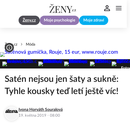
Ženy.cz
Moje psychologie
Moje zdraví
Zeny.cz
Móda
Fotog
Satén nejsou jen šaty a sukně:
Tyhle kousky teď letí ještě víc!
Ivona Horváth Souralová
·
19. května 2019
08:00