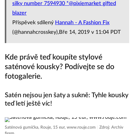
silky number 7594930 *@pixiemarket gifted
blazer
Příspěvek sdílený
Hannah - A Fashion Fix
(@hannahcrosskey),Bře 14, 2019 v 11:04 PDT
Kde právě teď koupíte stylové
saténové kousky? Podívejte se do
fotogalerie.
Satén nejsou jen šaty a sukně: Tyhle kousky
teď letí ještě víc!
Saténová gumička, Rouje, 15 eur, www.rouje.com
|
Zdroj: Archiv
firem