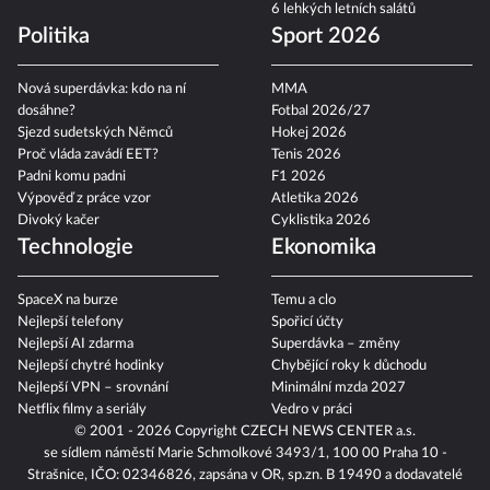
6 lehkých letních salátů
Politika
Sport 2026
Nová superdávka: kdo na ní
MMA
dosáhne?
Fotbal 2026/27
Sjezd sudetských Němců
Hokej 2026
Proč vláda zavádí EET?
Tenis 2026
Padni komu padni
F1 2026
Výpověď z práce vzor
Atletika 2026
Divoký kačer
Cyklistika 2026
Technologie
Ekonomika
SpaceX na burze
Temu a clo
Nejlepší telefony
Spořicí účty
Nejlepší AI zdarma
Superdávka – změny
Nejlepší chytré hodinky
Chybějící roky k důchodu
Nejlepší VPN – srovnání
Minimální mzda 2027
Netflix filmy a seriály
Vedro v práci
© 2001 - 2026 Copyright
CZECH NEWS CENTER a.s.
se sídlem náměstí Marie Schmolkové 3493/1, 100 00 Praha 10 -
Strašnice, IČO: 02346826, zapsána v OR, sp.zn. B 19490 a dodavatelé