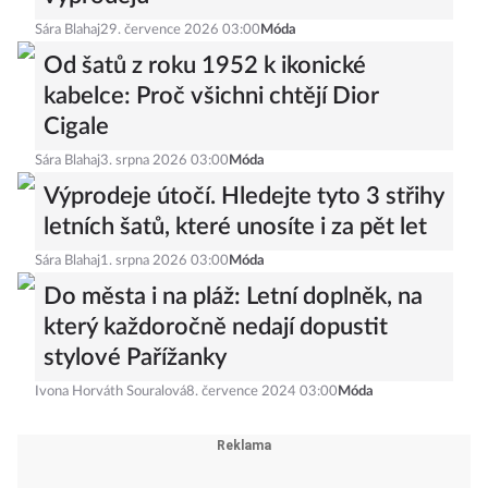
Sára Blahaj
29. července 2026 03:00
Móda
Od šatů z roku 1952 k ikonické
kabelce: Proč všichni chtějí Dior
Cigale
Sára Blahaj
3. srpna 2026 03:00
Móda
Výprodeje útočí. Hledejte tyto 3 střihy
letních šatů, které unosíte i za pět let
Sára Blahaj
1. srpna 2026 03:00
Móda
Do města i na pláž: Letní doplněk, na
který každoročně nedají dopustit
stylové Pařížanky
Ivona Horváth Souralová
8. července 2024 03:00
Móda