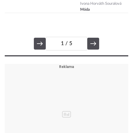
Francouzky.
Ivona Horváth Souralová
Móda
Posílají zboží i k
nám!
1
/ 5