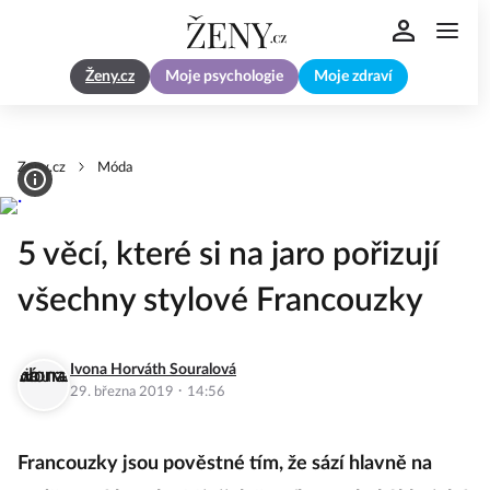
Ženy.cz
Moje psychologie
Moje zdraví
Zeny.cz
Móda
5 věcí, které si na jaro pořizují
všechny stylové Francouzky
Ivona Horváth Souralová
·
29. března 2019
14:56
Francouzky jsou pověstné tím, že sází hlavně na