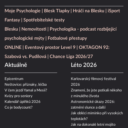
Moje Psychologie
Blesk Tlapky
Hráči na Blesku
iSport
Fantasy
Spotřebitelské testy
Blesku
Nemovitosti
Psychologika - podcast rozbíjející
psychologické mýty
Fotbalové přestupy
ONLINE
Eventový prostor Level 9
OKTAGON 92:
Szabová vs. Pudilová
Chance Liga 2026/27
Aktuálně
Léto 2026
Epicentrum
Karlovarský filmový festival
Neštovice: příznaky, léčba
2026
V čem jezdí Yamal a Mesii?
Znamení, že jste potkali někoho
Kvízy pro seniory
z minulého života
Kalendář úplňků 2026
Astronomické úkazy 2026:
Co je bodycount?
zatmění slunce a další
Jak obléci miminko při vysokých
teplotách?
Jak na dokonalé letní mojito