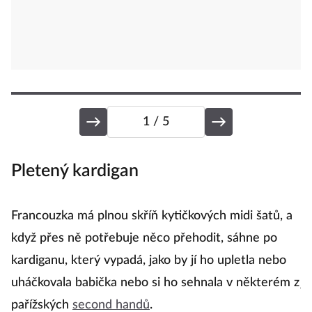
1
/ 5
Pletený kardigan
B
Francouzka má plnou skříň kytičkových midi šatů, a
Bí
když přes ně potřebuje něco přehodit, sáhne po
p
kardiganu, který vypadá, jako by jí ho upletla nebo
a 
uháčkovala babička nebo si ho sehnala v některém z
j
pařížských
second handů
.
t