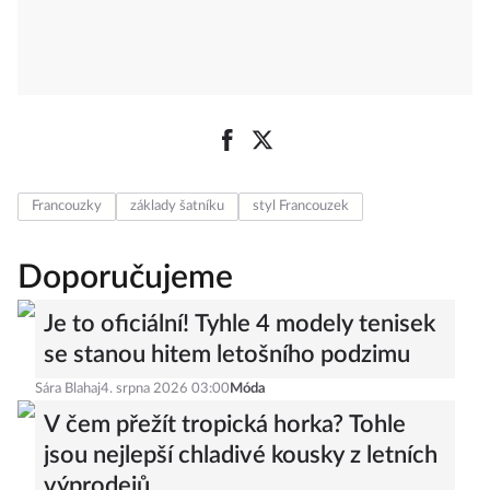
Francouzky
základy šatníku
styl Francouzek
Doporučujeme
Je to oficiální! Tyhle 4 modely tenisek
se stanou hitem letošního podzimu
Sára Blahaj
4. srpna 2026 03:00
Móda
V čem přežít tropická horka? Tohle
jsou nejlepší chladivé kousky z letních
výprodejů