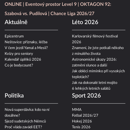
ONLINE
Eventový prostor Level 9
OKTAGON 92:
Szabová vs. Pudilová
Chance Liga 2026/27
Aktuálně
Léto 2026
Epicentrum
Karlovarský filmový festival
Neštovice: příznaky, léčba
2026
V čem jezdí Yamal a Mesii?
Znamení, že jste potkali někoho
Kvízy pro seniory
z minulého života
Kalendář úplňků 2026
Astronomické úkazy 2026:
Co je bodycount?
zatmění slunce a další
Jak obléci miminko při vysokých
teplotách?
Jak na dokonalé letní mojito
6 lehkých letních salátů
Politika
Sport 2026
Nová superdávka: kdo na ní
MMA
dosáhne?
Fotbal 2026/27
Sjezd sudetských Němců
Hokej 2026
Proč vláda zavádí EET?
Tenis 2026