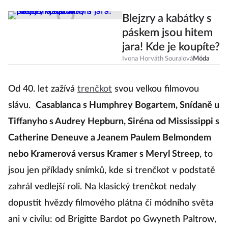
Blejzry a kabátky s
páskem jsou hitem
jara! Kde je koupíte?
Ivona Horváth Souralová
Móda
Od 40. let zažívá
trenčkot
svou velkou filmovou
slávu.
Casablanca s Humphrey Bogartem, Snídaně u
Tiffanyho s Audrey Hepburn, Siréna od Mississippi s
Catherine Deneuve a Jeanem Paulem Belmondem
nebo Kramerová versus Kramer s Meryl Streep
, to
jsou jen příklady snímků, kde si trenčkot v podstatě
zahrál vedlejší roli. Na klasický trenčkot nedaly
dopustit hvězdy filmového plátna či módního světa
ani v civilu: od Brigitte Bardot po Gwyneth Paltrow,