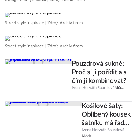
Street style inspirace
|
Zdroj: Archiv firem
Street style inspirace
|
Zdroj: Archiv firem
Pouzdrová sukně:
Proč si ji pořídit a s
čím ji kombinovat?
Ivona Horváth Souralová
Móda
Košilové šaty:
Oblíbený kousek
šatníku má řadu
podob. Jak je
Ivona Horváth Souralová
Móda