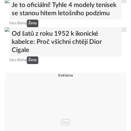
Je to oficiální! Tyhle 4 modely tenisek
se stanou hitem letošního podzimu
Sára Blahaj
Ženy
Od šatů z roku 1952 k ikonické
kabelce: Proč všichni chtějí Dior
Cigale
Sára Blahaj
Ženy