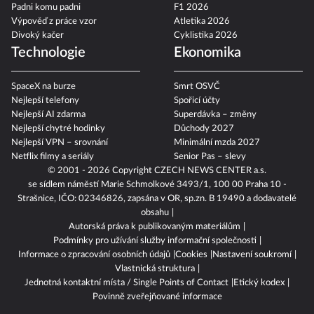
Padni komu padni
F1 2026
Výpověď z práce vzor
Atletika 2026
Divoký kačer
Cyklistika 2026
Technologie
Ekonomika
SpaceX na burze
Smrt OSVČ
Nejlepší telefony
Spořicí účty
Nejlepší AI zdarma
Superdávka – změny
Nejlepší chytré hodinky
Důchody 2027
Nejlepší VPN – srovnání
Minimální mzda 2027
Netflix filmy a seriály
Senior Pas – slevy
© 2001 - 2026 Copyright
CZECH NEWS CENTER a.s.
se sídlem náměstí Marie Schmolkové 3493/1, 100 00 Praha 10 -
Strašnice, IČO: 02346826, zapsána v OR, sp.zn. B 19490 a dodavatelé
obsahu
Autorská práva k publikovaným materiálům
Podmínky pro užívání služby informační společnosti
Informace o zpracování osobních údajů
Cookies
Nastavení soukromí
Vlastnická struktura
Jednotná kontaktní místa / Single Points of Contact
Etický kodex
Povinně zveřejňované informace