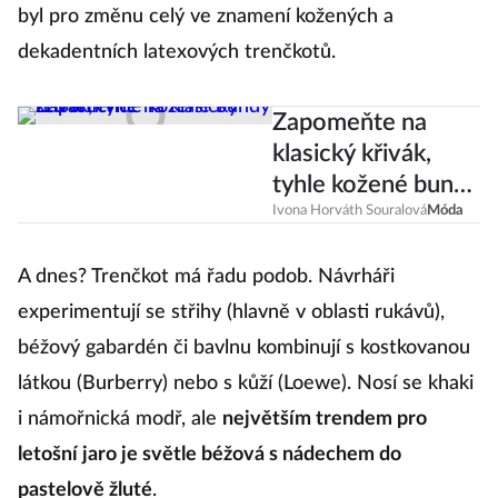
byl pro změnu celý ve znamení kožených a
dekadentních latexových trenčkotů.
Zapomeňte na
klasický křivák,
tyhle kožené bundy
teď letí víc!
Ivona Horváth Souralová
Móda
A dnes? Trenčkot má řadu podob. Návrháři
experimentují se střihy (hlavně v oblasti rukávů),
béžový gabardén či bavlnu kombinují s kostkovanou
látkou (Burberry) nebo s kůží (Loewe). Nosí se khaki
i námořnická modř, ale
největším trendem pro
letošní jaro je světle béžová s nádechem do
pastelově žluté
.