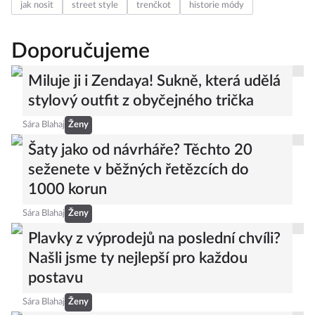
jak nosit
street style
trenčkot
historie módy
Doporučujeme
Miluje ji i Zendaya! Sukně, která udělá
stylový outfit z obyčejného trička
Sára Blahaj
Ženy
Šaty jako od návrháře? Těchto 20
seženete v běžných řetězcích do
1000 korun
Sára Blahaj
Ženy
Plavky z výprodejů na poslední chvíli?
Našli jsme ty nejlepší pro každou
postavu
Sára Blahaj
Ženy