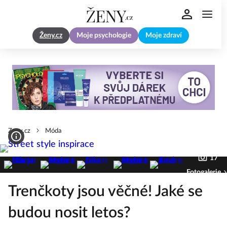
Ženy.cz
Moje psychologie
Moje zdraví
Zeny.cz
Móda
17
Fotogalerie
Trenčkoty jsou věčné! Jaké se
budou nosit letos?