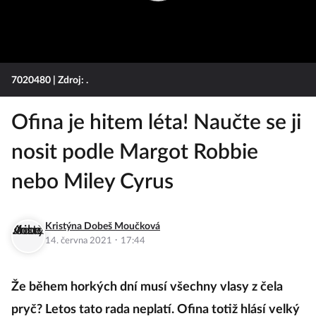
7020480
| Zdroj: .
Ofina je hitem léta! Naučte se ji
nosit podle Margot Robbie
nebo Miley Cyrus
Kristýna Dobeš Moučková
·
14. června 2021
17:44
Že během horkých dní musí všechny vlasy z čela
pryč? Letos tato rada neplatí. Ofina totiž hlásí velký