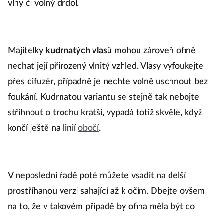
vlny či volný drdol.
Majitelky
kudrnatých vlasů
mohou zároveň ofině
nechat její přirozený vlnitý vzhled. Vlasy vyfoukejte
přes difuzér, případně je nechte volně uschnout bez
foukání. Kudrnatou variantu se stejně tak nebojte
střihnout o trochu kratší, vypadá totiž skvěle, když
končí ještě na linií
obočí
.
V neposlední řadě poté můžete vsadit na delší
prostříhanou verzi sahající až k očím. Dbejte ovšem
na to, že v takovém případě by ofina měla být co