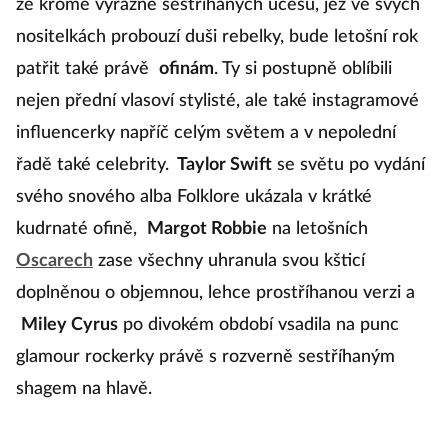
že kromě výrazně sestříhaných účesů, jež ve svých
nositelkách probouzí duši rebelky, bude letošní rok
patřit také právě
ofinám
. Ty si postupně oblíbili
nejen přední vlasoví stylisté, ale také instagramové
influencerky napříč celým světem a v nepolední
řadě také celebrity.
Taylor Swift
se světu po vydání
svého snového alba Folklore ukázala v krátké
kudrnaté ofině,
Margot Robbie
na letošních
Oscarech
zase všechny uhranula svou kšticí
doplněnou o objemnou, lehce prostříhanou verzi a
Miley Cyrus
po divokém období vsadila na punc
glamour rockerky právě s rozverně sestříhaným
shagem na hlavě.