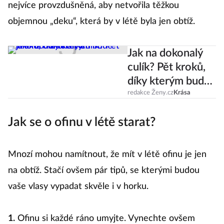
nejvíce provzdušněná, aby netvořila těžkou
objemnou „deku“, která by v létě byla jen obtíž.
Jak na dokonalý
culík? Pět kroků,
díky kterým bude
jako od kadeřníka
redakce Ženy.cz
Krása
Jak se o ofinu v létě starat?
Mnozí mohou namítnout, že mít v létě ofinu je jen
na obtíž. Stačí ovšem pár tipů, se kterými budou
vaše vlasy vypadat skvěle i v horku.
1.
Ofinu si každé ráno umyjte. Vynechte ovšem