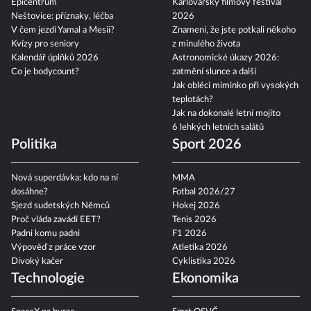
Epicentrum
Karlovarský filmový festival
Neštovice: příznaky, léčba
2026
V čem jezdí Yamal a Mesii?
Znamení, že jste potkali někoho
Kvízy pro seniory
z minulého života
Kalendář úplňků 2026
Astronomické úkazy 2026:
Co je bodycount?
zatmění slunce a další
Jak obléci miminko při vysokých
teplotách?
Jak na dokonalé letní mojito
6 lehkých letních salátů
Politika
Sport 2026
Nová superdávka: kdo na ní
MMA
dosáhne?
Fotbal 2026/27
Sjezd sudetských Němců
Hokej 2026
Proč vláda zavádí EET?
Tenis 2026
Padni komu padni
F1 2026
Výpověď z práce vzor
Atletika 2026
Divoký kačer
Cyklistika 2026
Technologie
Ekonomika