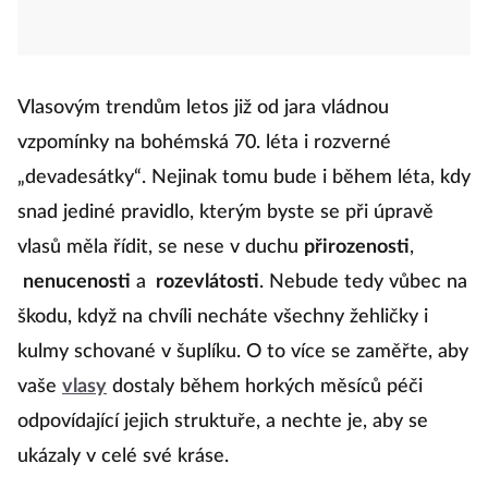
Vlasovým trendům letos již od jara vládnou
vzpomínky na bohémská 70. léta i rozverné
„devadesátky“. Nejinak tomu bude i během léta, kdy
snad jediné pravidlo, kterým byste se při úpravě
vlasů měla řídit, se nese v duchu
přirozenosti
,
nenucenosti
a
rozevlátosti
. Nebude tedy vůbec na
škodu, když na chvíli necháte všechny žehličky i
kulmy schované v šuplíku. O to více se zaměřte, aby
vaše
vlasy
dostaly během horkých měsíců péči
odpovídající jejich struktuře, a nechte je, aby se
ukázaly v celé své kráse.