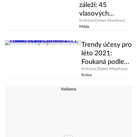
záleží: 45
vlasových
doplňků, které by
Kristýna Dobeš Moučková
Móda
vám neměly
chybět
Trendy účesy pro
léto 2021:
Foukaná podle
Rachel z Přátel i
Kristýna Dobeš Moučková
Krása
objemné mikádo