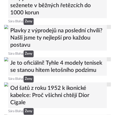
seženete v běžných řetězcích do
1000 korun
Sára Blahaj
Ženy
Plavky z výprodejů na poslední chvíli?
Našli jsme ty nejlepší pro každou
postavu
Sára Blahaj
Ženy
Je to oficiální! Tyhle 4 modely tenisek
se stanou hitem letošního podzimu
Sára Blahaj
Ženy
Od šatů z roku 1952 k ikonické
kabelce: Proč všichni chtějí Dior
Cigale
Sára Blahaj
Ženy