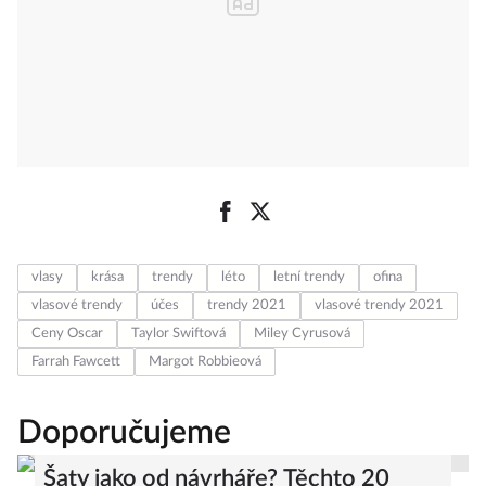
vlasy
krása
trendy
léto
letní trendy
ofina
vlasové trendy
účes
trendy 2021
vlasové trendy 2021
Ceny Oscar
Taylor Swiftová
Miley Cyrusová
Farrah Fawcett
Margot Robbieová
Doporučujeme
Šaty jako od návrháře? Těchto 20