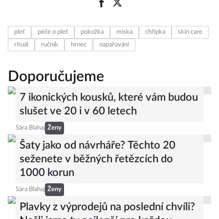
pleť
péče o pleť
pokožka
miska
chřipka
skin care
rituál
ručník
hrnec
napařování
Doporučujeme
7 ikonických kousků, které vám budou
slušet ve 20 i v 60 letech
Sára Blahaj
Ženy
Šaty jako od návrháře? Těchto 20
seženete v běžných řetězcích do
1000 korun
Sára Blahaj
Ženy
Plavky z výprodejů na poslední chvíli?