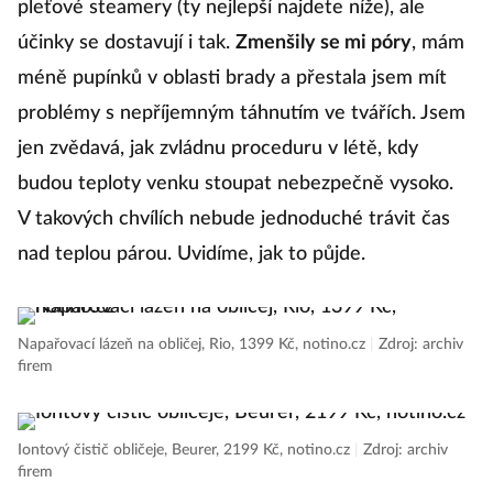
pleťové steamery (ty nejlepší najdete níže), ale
účinky se dostavují i tak.
Zmenšily se mi póry
, mám
méně pupínků v oblasti brady a přestala jsem mít
problémy s nepříjemným táhnutím ve tvářích. Jsem
jen zvědavá, jak zvládnu proceduru v létě, kdy
budou teploty venku stoupat nebezpečně vysoko.
V takových chvílích nebude jednoduché trávit čas
nad teplou párou. Uvidíme, jak to půjde.
Napařovací lázeň na obličej, Rio, 1399 Kč, notino.cz
|
Zdroj: archiv
firem
Iontový čistič obličeje, Beurer, 2199 Kč, notino.cz
|
Zdroj: archiv
firem