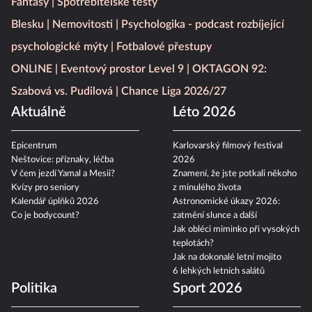
Fantasy
Spotřebitelské testy
Blesku
Nemovitosti
Psychologika - podcast rozbíjející
psychologické mýty
Fotbalové přestupy
ONLINE
Eventový prostor Level 9
OKTAGON 92:
Szabová vs. Pudilová
Chance Liga 2026/27
Aktuálně
Léto 2026
Epicentrum
Karlovarský filmový festival
Neštovice: příznaky, léčba
2026
V čem jezdí Yamal a Mesii?
Znamení, že jste potkali někoho
Kvízy pro seniory
z minulého života
Kalendář úplňků 2026
Astronomické úkazy 2026:
Co je bodycount?
zatmění slunce a další
Jak obléci miminko při vysokých
teplotách?
Jak na dokonalé letní mojito
6 lehkých letních salátů
Politika
Sport 2026