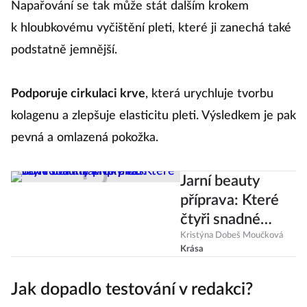
Napařování se tak může stát dalším krokem
k hloubkovému vyčištění pleti, které ji zanechá také
podstatně jemnější.
Podporuje cirkulaci krve
, která urychluje tvorbu
kolagenu a zlepšuje elasticitu pleti. Výsledkem je pak
pevná a omlazená pokožka.
Jarní beauty
příprava: Které
čtyři snadné
kroky vás
Kristýna Dobeš Moučková
Krása
dovedou k zářivé
pleti?
Jak dopadlo testování v redakci?