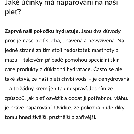
Jaké účinky má napařování na naši
pleť?
Zaprvé naši pokožku hydratuje.
Jsou dva důvody,
proč je naše pleť
suchá
, unavená a nevyživená. Na
jedné straně za tím stojí nedostatek mastnoty a
mazu – takovém případě pomohou speciální skin
care produkty a důkladná hydratace. Často se ale
také stává, že naší pleti chybí voda – je dehydrovaná
– a to žádný krém jen tak nespraví. Jedním ze
způsobů, jak pleť osvěžit a dodat jí potřebnou vláhu,
je právě napařování. Uvidíte, že pokožka bude díky
tomu hned živější, pružnější a zářivější.