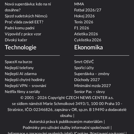
Nová superdávka: kdo na ní
MMA
dosáhne?
Fotbal 2026/27
Sjezd sudetských Němců
Hokej 2026
Proč vláda zavádí EET?
Tenis 2026
Padni komu padni
F1 2026
Výpověď z práce vzor
Atletika 2026
Divoký kačer
Cyklistika 2026
Technologie
Ekonomika
SpaceX na burze
Smrt OSVČ
Nejlepší telefony
Spořicí účty
Nejlepší AI zdarma
Superdávka – změny
Nejlepší chytré hodinky
Důchody 2027
Nejlepší VPN – srovnání
Minimální mzda 2027
Netflix filmy a seriály
Senior Pas – slevy
© 2001 - 2026 Copyright
CZECH NEWS CENTER a.s.
se sídlem náměstí Marie Schmolkové 3493/1, 100 00 Praha 10 -
Strašnice, IČO: 02346826, zapsána v OR, sp.zn. B 19490 a dodavatelé
obsahu
Autorská práva k publikovaným materiálům
Podmínky pro užívání služby informační společnosti
Informace o zpracování osobních údajů
Cookies
Nastavení soukromí