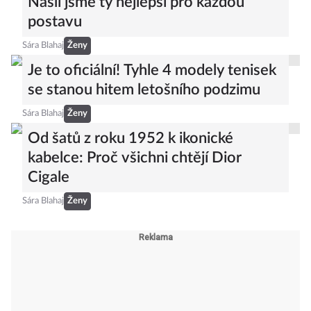
Našli jsme ty nejlepší pro každou
postavu
Sára Blahaj
Ženy
Je to oficiální! Tyhle 4 modely tenisek
se stanou hitem letošního podzimu
Sára Blahaj
Ženy
Od šatů z roku 1952 k ikonické
kabelce: Proč všichni chtějí Dior
Cigale
Sára Blahaj
Ženy