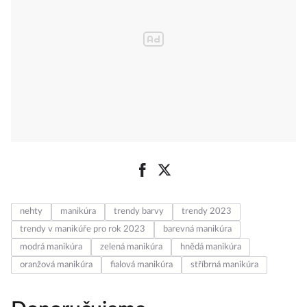
nehty
manikúra
trendy barvy
trendy 2023
trendy v manikúře pro rok 2023
barevná manikúra
modrá manikúra
zelená manikúra
hnědá manikúra
oranžová manikúra
fialová manikúra
stříbrná manikúra