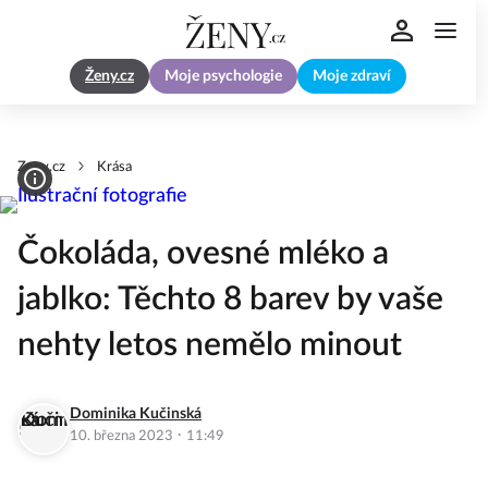
Ženy.cz
Moje psychologie
Moje zdraví
Zeny.cz
Krása
Čokoláda, ovesné mléko a
jablko: Těchto 8 barev by vaše
nehty letos nemělo minout
Dominika Kučinská
·
10. března 2023
11:49