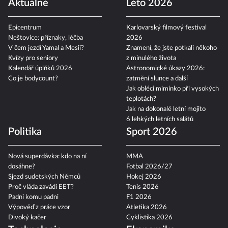
Aktuálně
Léto 2026
Epicentrum
Karlovarský filmový festival
Neštovice: příznaky, léčba
2026
V čem jezdí Yamal a Mesii?
Znamení, že jste potkali někoho
Kvízy pro seniory
z minulého života
Kalendář úplňků 2026
Astronomické úkazy 2026:
Co je bodycount?
zatmění slunce a další
Jak obléci miminko při vysokých
teplotách?
Jak na dokonalé letní mojito
6 lehkých letních salátů
Politika
Sport 2026
Nová superdávka: kdo na ní
MMA
dosáhne?
Fotbal 2026/27
Sjezd sudetských Němců
Hokej 2026
Proč vláda zavádí EET?
Tenis 2026
Padni komu padni
F1 2026
Výpověď z práce vzor
Atletika 2026
Divoký kačer
Cyklistika 2026