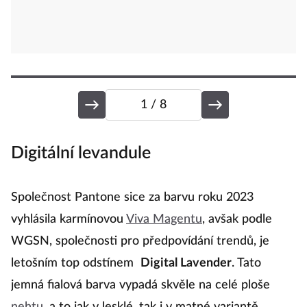
1
/ 8
Digitální levandule
L
Společnost Pantone sice za barvu roku 2023
G
vyhlásila karmínovou
Viva Magentu
, avšak podle
z
WGSN, společnosti pro předpovídání trendů, je
20
letošním top odstínem
Digital Lavender
. Tato
tí
jemná fialová barva vypadá skvěle na celé ploše
s