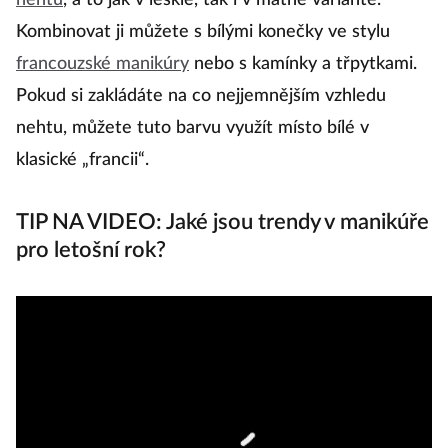
nehtu
, a to jak v lesklé, tak i v matné variantě.
m
Kombinovat ji můžete s bílými konečky ve stylu
o
francouzské manikúry
nebo s kamínky a třpytkami.
Pokud si zakládáte na co nejjemnějším vzhledu
nehtu, můžete tuto barvu využít místo bílé v
klasické „francii“.
TIP NA VIDEO: Jaké jsou trendy v manikúře
pro letošní rok?