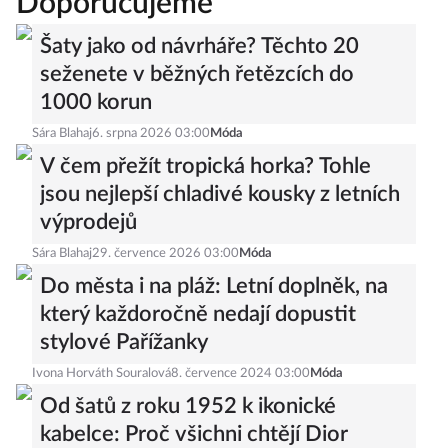
Doporučujeme
Šaty jako od návrháře? Těchto 20
seženete v běžných řetězcích do
1000 korun
Sára Blahaj
6. srpna 2026 03:00
Móda
V čem přežít tropická horka? Tohle
jsou nejlepší chladivé kousky z letních
výprodejů
Sára Blahaj
29. července 2026 03:00
Móda
Do města i na pláž: Letní doplněk, na
který každoročně nedají dopustit
stylové Pařížanky
Ivona Horváth Souralová
8. července 2024 03:00
Móda
Od šatů z roku 1952 k ikonické
kabelce: Proč všichni chtějí Dior