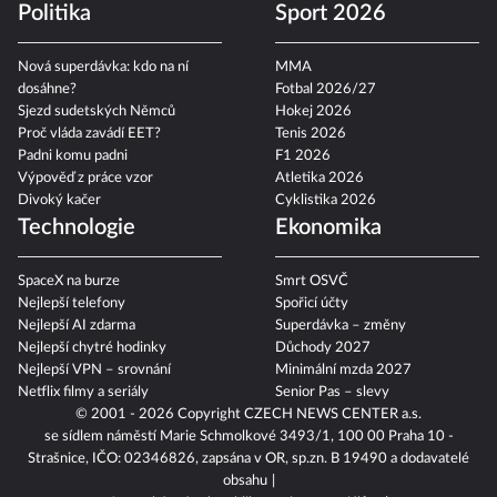
Politika
Sport 2026
Nová superdávka: kdo na ní
MMA
dosáhne?
Fotbal 2026/27
Sjezd sudetských Němců
Hokej 2026
Proč vláda zavádí EET?
Tenis 2026
Padni komu padni
F1 2026
Výpověď z práce vzor
Atletika 2026
Divoký kačer
Cyklistika 2026
Technologie
Ekonomika
SpaceX na burze
Smrt OSVČ
Nejlepší telefony
Spořicí účty
Nejlepší AI zdarma
Superdávka – změny
Nejlepší chytré hodinky
Důchody 2027
Nejlepší VPN – srovnání
Minimální mzda 2027
Netflix filmy a seriály
Senior Pas – slevy
© 2001 - 2026 Copyright
CZECH NEWS CENTER a.s.
se sídlem náměstí Marie Schmolkové 3493/1, 100 00 Praha 10 -
Strašnice, IČO: 02346826, zapsána v OR, sp.zn. B 19490 a dodavatelé
obsahu