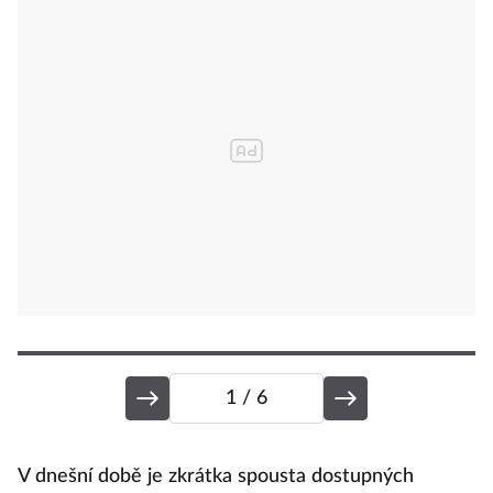
1
/ 6
S
V dnešní době je zkrátka spousta dostupných