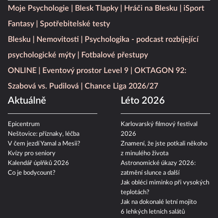
Moje Psychologie
Blesk Tlapky
Hráči na Blesku
iSport
Fantasy
Spotřebitelské testy
Blesku
Nemovitosti
Psychologika - podcast rozbíjející
psychologické mýty
Fotbalové přestupy
ONLINE
Eventový prostor Level 9
OKTAGON 92:
Szabová vs. Pudilová
Chance Liga 2026/27
Aktuálně
Léto 2026
Epicentrum
Karlovarský filmový festival
Neštovice: příznaky, léčba
2026
V čem jezdí Yamal a Mesii?
Znamení, že jste potkali někoho
Kvízy pro seniory
z minulého života
Kalendář úplňků 2026
Astronomické úkazy 2026:
Co je bodycount?
zatmění slunce a další
Jak obléci miminko při vysokých
teplotách?
Jak na dokonalé letní mojito
6 lehkých letních salátů