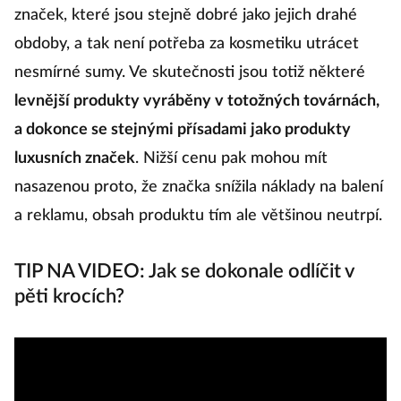
značek, které jsou stejně dobré jako jejich drahé
obdoby, a tak není potřeba za kosmetiku utrácet
K
nesmírné sumy. Ve skutečnosti jsou totiž některé
v
levnější produkty vyráběny v totožných továrnách,
o
a dokonce se stejnými přísadami jako produkty
S
luxusních značek
. Nižší cenu pak mohou mít
t
nasazenou proto, že značka snížila náklady na balení
př
a reklamu, obsah produktu tím ale většinou neutrpí.
K
TIP NA VIDEO: Jak se dokonale odlíčit v
pěti krocích?