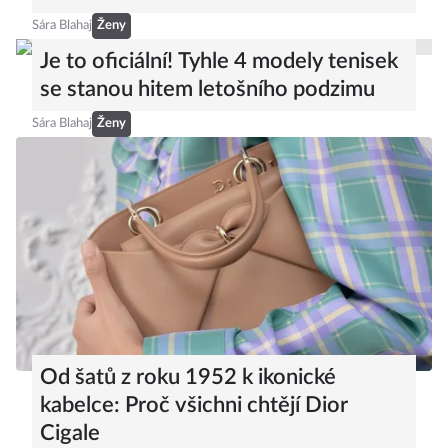
Sára Blahaj
Ženy
Je to oficiální! Tyhle 4 modely tenisek
se stanou hitem letošního podzimu
Sára Blahaj
Ženy
Od šatů z roku 1952 k ikonické
kabelce: Proč všichni chtějí Dior
Cigale