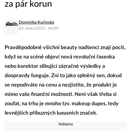
za pár korun
Dominika Kučinská
·
23. února 2023
06:00
Pravděpodobně všichni beauty nadšenci znají pocit,
když se na scéně objeví nová revoluční řasenka
nebo korektor slibující zázračné výsledky a
doopravdy funguje. Zní to jako splněný sen, dokud
se nepodíváte na cenu a nezjistíte, že produkt je
mimo vaše finanční možnosti. Není však třeba si
zoufat, na trhu je mnoho tzv. makeup dupes, tedy
levnějších příbuzných luxusních značek.