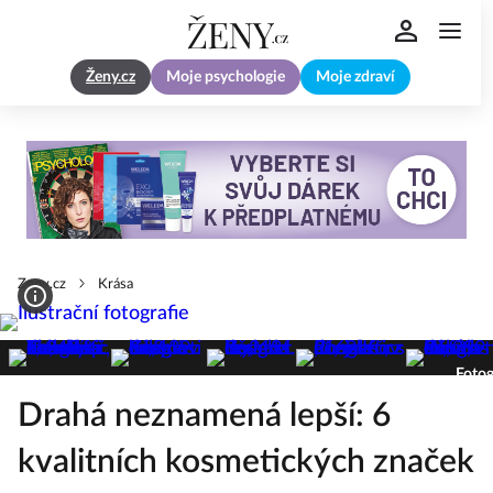
Ženy.cz
Moje psychologie
Moje zdraví
Zeny.cz
Krása
Fotog
Drahá neznamená lepší: 6
kvalitních kosmetických značek