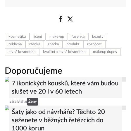
kosmetika
líčení
make-up
řasenka
beauty
reklama
rtěnka
značka
produkt
rozpočet
levná kosmetika
kvalitní a levná kosmetika
makeup dupes
Doporučujeme
7 ikonických kousků, které vám budou
slušet ve 20 i v 60 letech
Sára Blahaj
Ženy
Šaty jako od návrháře? Těchto 20
seženete v běžných řetězcích do
1000 korun