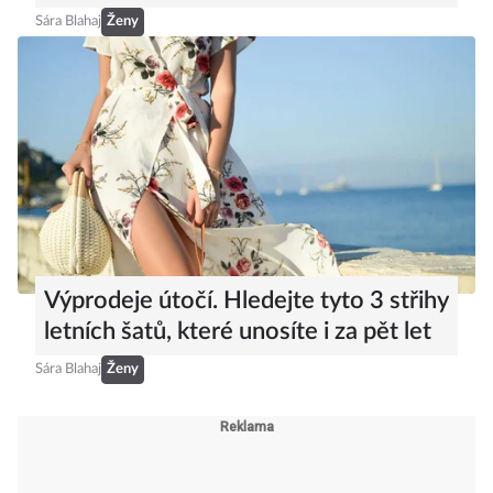
Sára Blahaj
Ženy
Výprodeje útočí. Hledejte tyto 3 střihy
letních šatů, které unosíte i za pět let
Sára Blahaj
Ženy