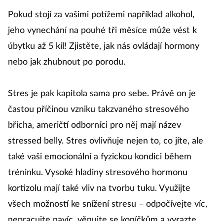
Pokud stojí za vašimi potížemi například alkohol,
jeho vynechání na pouhé tři měsíce může vést k
úbytku až 5 kil! Zjistěte, jak nás ovládají hormony
nebo jak zhubnout po porodu.
Stres je pak kapitola sama pro sebe. Právě on je
častou příčinou vzniku takzvaného stresového
břicha, američtí odborníci pro něj mají název
stressed belly. Stres ovlivňuje nejen to, co jíte, ale
také vaši emocionální a fyzickou kondici během
tréninku. Vysoké hladiny stresového hormonu
kortizolu mají také vliv na tvorbu tuku. Využijte
všech možností ke snížení stresu – odpočívejte víc,
nepracujte navíc, věnujte se koníčkům a vyrazte