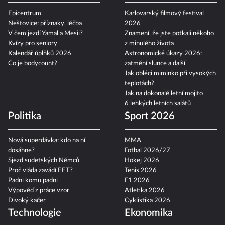
Epicentrum
Karlovarský filmový festival
Neštovice: příznaky, léčba
2026
V čem jezdí Yamal a Mesii?
Znamení, že jste potkali někoho
Kvízy pro seniory
z minulého života
Kalendář úplňků 2026
Astronomické úkazy 2026:
Co je bodycount?
zatmění slunce a další
Jak obléci miminko při vysokých
teplotách?
Jak na dokonalé letní mojito
6 lehkých letních salátů
Politika
Sport 2026
Nová superdávka: kdo na ní
MMA
dosáhne?
Fotbal 2026/27
Sjezd sudetských Němců
Hokej 2026
Proč vláda zavádí EET?
Tenis 2026
Padni komu padni
F1 2026
Výpověď z práce vzor
Atletika 2026
Divoký kačer
Cyklistika 2026
Technologie
Ekonomika