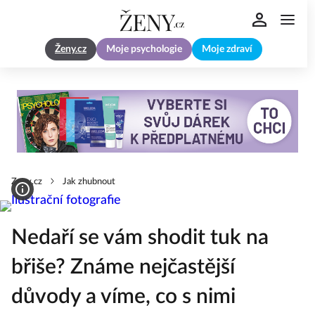
Ženy.cz
Moje psychologie
Moje zdraví
Zeny.cz
Jak zhubnout
Nedaří se vám shodit tuk na
břiše? Známe nejčastější
důvody a víme, co s nimi