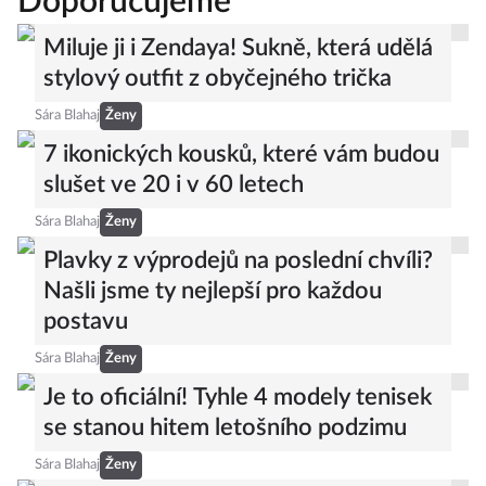
Doporučujeme
Miluje ji i Zendaya! Sukně, která udělá
stylový outfit z obyčejného trička
Sára Blahaj
Ženy
7 ikonických kousků, které vám budou
slušet ve 20 i v 60 letech
Sára Blahaj
Ženy
Plavky z výprodejů na poslední chvíli?
Našli jsme ty nejlepší pro každou
postavu
Sára Blahaj
Ženy
Je to oficiální! Tyhle 4 modely tenisek
se stanou hitem letošního podzimu
Sára Blahaj
Ženy