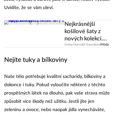
Uvidíte, že se vám uleví.
Nejkrásnější
košilové šaty z
nových kolekcí.
Které si vyberete
Ivona Horváth Souralová
Móda
vy?
Nejíte tuky a bílkoviny
Naše tělo potřebuje kvalitní sacharidy, bílkoviny a
dokonce i tuky. Pokud vyloučíte některé z těchto
prospěšných látek na dlouho, pak vaše strava může
způsobit více škody než užitku. Jestli jíte jen
zeleninu a ovoce, nebo naopak jídla vynecháváte,