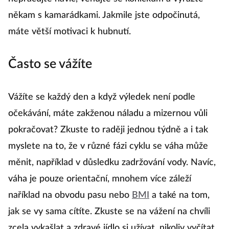
někam s kamarádkami. Jakmile jste odpočinutá,
máte větší motivaci k hubnutí.
Často se vážíte
Vážíte se každý den a když výledek není podle
očekávání, máte zakženou náladu a mizernou vůli
pokračovat? Zkuste to raději jednou týdně a i tak
myslete na to, že v různé fázi cyklu se váha může
měnit, například v důsledku zadržování vody. Navíc,
váha je pouze orientační, mnohem více záleží
naříklad na obvodu pasu nebo
BMI
a také na tom,
jak se vy sama cítíte. Zkuste se na vážení na chvíli
zcela vykašlat a zdravé jídlo si užívat, nikoliv vyčítat.