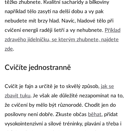
těžko zhubnete. Kvalitní sacharidy a bílkoviny
například tělo zasytí na delší dobu a vy pak
nebudete mít brzy hlad. Navíc, hladové tělo při
cvičení energii raději šetří a vy nehubnete.
Příklad
zdravého jídelníčku, se kterým zhubnete, najdete
zde
.
Cvičíte jednostranně
Cvičit je fajn a určitě je to skvělý způsob,
jak se
zbavit tuku
. Je však ale důležité nezapomínat na to,
že cvičení by mělo být různorodé. Chodit jen do
posilovny není dobře. Zkuste občas
běhat
, přidat
vysokointenzivní a silové tréninky, plavání a třeba i