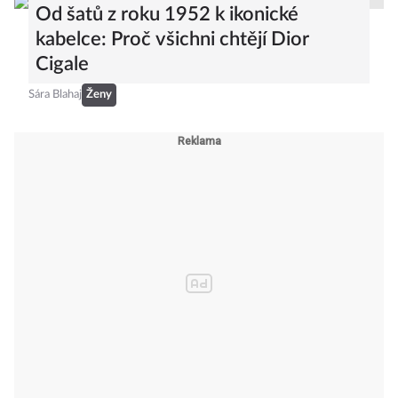
Od šatů z roku 1952 k ikonické
kabelce: Proč všichni chtějí Dior
Cigale
Sára Blahaj
Ženy