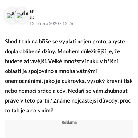
aši
sla
·
12. března 2020
12:26
Shodit tuk na břiše se vyplatí nejen proto, abyste
dopla oblíbené džíny. Mnohem důležitější je, že
budete zdravější. Velké množství tuku v břišní
oblasti je spojováno s mnoha vážnými
onemocněními, jako je cukrovka, vysoký krevní tlak
nebo nemoci srdce a cév. Nedaří se vám zhubnout
právě v této partii? Známe nejčastější důvody, proč
to tak je a co s nimi!