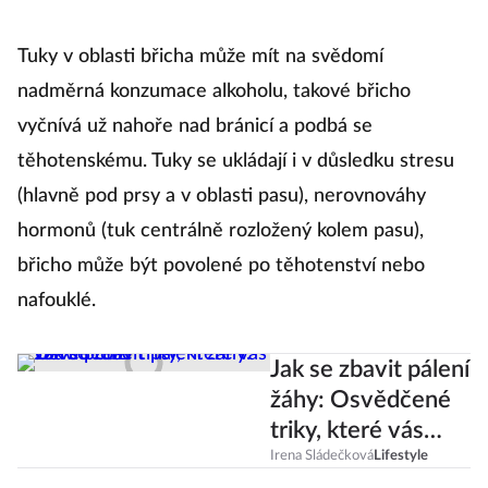
Tuky v oblasti břicha může mít na svědomí
nadměrná konzumace alkoholu, takové břicho
vyčnívá už nahoře nad bránicí a podbá se
těhotenskému. Tuky se ukládají i v důsledku stresu
(hlavně pod prsy a v oblasti pasu), nerovnováhy
hormonů (tuk centrálně rozložený kolem pasu),
břicho může být povolené po těhotenství nebo
nafouklé.
Jak se zbavit pálení
žáhy: Osvědčené
triky, které vás
zbaví potíží
Irena Sládečková
Lifestyle