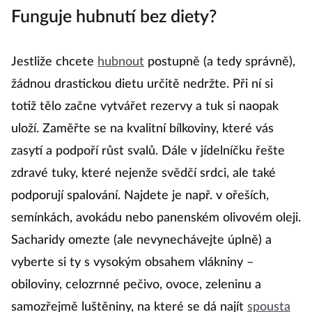
Funguje hubnutí bez diety?
Jestliže chcete
hubnout
postupně (a tedy správně),
žádnou drastickou dietu určitě nedržte. Při ní si
totiž tělo začne vytvářet rezervy a tuk si naopak
uloží. Zaměřte se na kvalitní bílkoviny, které vás
zasytí a podpoří růst svalů. Dále v jídelníčku řešte
zdravé tuky, které nejenže svědčí srdci, ale také
podporují spalování. Najdete je např. v ořeších,
semínkách, avokádu nebo panenském olivovém oleji.
Sacharidy omezte (ale nevynechávejte úplně) a
vyberte si ty s vysokým obsahem vlákniny –
obiloviny, celozrnné pečivo, ovoce, zeleninu a
samozřejmě luštěniny, na které se dá najít
spousta