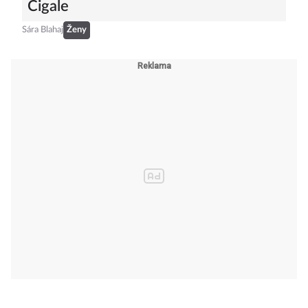
Cigale
Sára Blahaj
Ženy