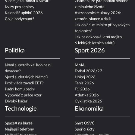
V čem jezdí Yamal a Mesii?
Znamení, že jste potkali někoho
Kvízy pro seniory
z minulého života
Kalendář úplňků 2026
Astronomické úkazy 2026:
Co je bodycount?
zatmění slunce a další
Jak obléci miminko při vysokých
teplotách?
Jak na dokonalé letní mojito
6 lehkých letních salátů
Politika
Sport 2026
Nová superdávka: kdo na ní
MMA
dosáhne?
Fotbal 2026/27
Sjezd sudetských Němců
Hokej 2026
Proč vláda zavádí EET?
Tenis 2026
Padni komu padni
F1 2026
Výpověď z práce vzor
Atletika 2026
Divoký kačer
Cyklistika 2026
Technologie
Ekonomika
SpaceX na burze
Smrt OSVČ
Nejlepší telefony
Spořicí účty