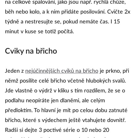
na celkové spalování, jako jsou např. rychlá chůze,
běh nebo kolo, a k nim přidáte posilování. Cvičte 2x
týdně a nestresujte se, pokud nemáte čas. I 15
minut v kuse se totiž počítá.
Cviky na břicho
Jeden z
nejúčinnějších cviků na břicho
je prkno, při
němž posílíte celé břicho včetně hlubokých svalů.
Jde vlastně o výdrž v kliku s tím rozdílem, že se o
podlahu neopíráte jen dlaněmi, ale celým
předloktím. To hlavní je mít po celou dobu zatnuté
břicho, které s výdechem ještě vtahujete dovnitř.
Radši si dejte 3 poctivé série o 10 nebo 20