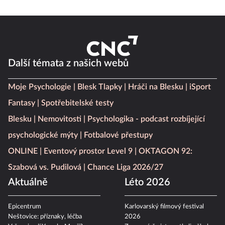
Další témata z našich webů
Moje Psychologie
Blesk Tlapky
Hráči na Blesku
iSport
Fantasy
Spotřebitelské testy
Blesku
Nemovitosti
Psychologika - podcast rozbíjející
psychologické mýty
Fotbalové přestupy
ONLINE
Eventový prostor Level 9
OKTAGON 92:
Szabová vs. Pudilová
Chance Liga 2026/27
Aktuálně
Léto 2026
Epicentrum
Karlovarský filmový festival
Neštovice: příznaky, léčba
2026