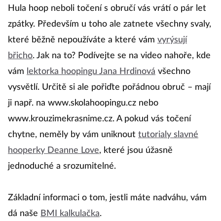
Hula hoop neboli točení s obručí vás vrátí o pár let
zpátky. Především u toho ale zatnete všechny svaly,
které běžně nepoužíváte a které vám
vyrýsují
břicho
. Jak na to? Podívejte se na video nahoře, kde
vám
lektorka hoopingu Jana Hrdinová
všechno
vysvětlí. Určitě si ale pořiďte pořádnou obruč – mají
ji např. na www.skolahoopingu.cz nebo
www.krouzimekrasnime.cz. A pokud vás točení
chytne, neměly by vám uniknout
tutorialy slavné
hooperky Deanne Love
, které jsou úžasně
jednoduché a srozumitelné.
Základní informaci o tom, jestli máte nadváhu, vám
dá naše
BMI kalkulačka
.