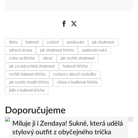
dieta
hubnutí
cvičení
posilování
jak zhubnout
zdravá strava
jak zhubnout břicho
spalování tuků
cviky na břicho
obruč
jak rychle zhubnout
jak co nejrychleji zhubnout
hubnutí břicha
rychlé hubnutí břicha
cvičení s obručí výsledky
jak rychle shodit břicho
chůze a hudbnutí břicha
jídlo a hubnutí břicha
Doporučujeme
Miluje ji i Zendaya! Sukně, která udělá
stylový outfit z obyčejného trička