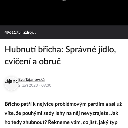
4961175
| Zdroj: .
Hubnutí břicha: Správné jídlo,
cvičení a obruč
Eva Tajanovská
·
2. září 2023
09:30
Břicho patří k nejvíce problémovým partiím a asi už
víte, že pouhými sedy lehy na něj nevyzrajete. Jak
ho tedy zhubnout? Řekneme vám, co jíst, jaký typ