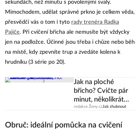
sekundách, než minutu s povolenými svaly.
Mimochodem, udělat správné prkno je celkem věda,
přesvědčí vás o tom i tyto
rady trenéra Radka
Pajiče
. Při cvičení břicha ale nemusíte být vždycky
jen na podložce. Účinné jsou třeba i chůze nebo běh
na místě, kdy zpevníte trup a zvedáte kolena k
hrudníku (3 série po 20).
Jak na ploché
břicho? Cvičte pár
minut, několikrát
denně
redakce Ženy.cz
Jak zhubnout
Obruč: ideální pomůcka na cvičení