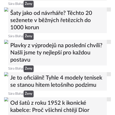
Sára Blahaj
Ženy
Šaty jako od návrháře? Těchto 20
seženete v běžných řetězcích do
1000 korun
Sára Blahaj
Ženy
Plavky z výprodejů na poslední chvíli?
Našli jsme ty nejlepší pro každou
postavu
Sára Blahaj
Ženy
Je to oficiální! Tyhle 4 modely tenisek
se stanou hitem letošního podzimu
Sára Blahaj
Ženy
Od šatů z roku 1952 k ikonické
kabelce: Proč všichni chtějí Dior