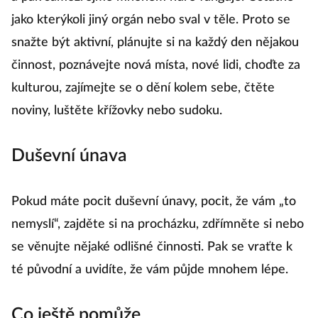
a pak samozřejmě mnohem hůře funguje. Ostatně
jako kterýkoli jiný orgán nebo sval v těle. Proto se
snažte být aktivní, plánujte si na každý den nějakou
činnost, poznávejte nová místa, nové lidi, choďte za
kulturou, zajímejte se o dění kolem sebe, čtěte
noviny, luštěte křížovky nebo sudoku.
Duševní únava
Pokud máte pocit duševní únavy, pocit, že vám „to
nemyslí“, zajděte si na procházku, zdřímněte si nebo
se věnujte nějaké odlišné činnosti. Pak se vraťte k
té původní a uvidíte, že vám půjde mnohem lépe.