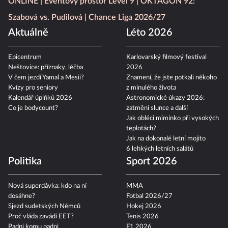
ONLINE
Eventový prostor Level 9
OKTAGON 92:
Szabová vs. Pudilová
Chance Liga 2026/27
Aktuálně
Léto 2026
Epicentrum
Karlovarský filmový festival
Neštovice: příznaky, léčba
2026
V čem jezdí Yamal a Mesii?
Znamení, že jste potkali někoho
Kvízy pro seniory
z minulého života
Kalendář úplňků 2026
Astronomické úkazy 2026:
Co je bodycount?
zatmění slunce a další
Jak obléci miminko při vysokých
teplotách?
Jak na dokonalé letní mojito
6 lehkých letních salátů
Politika
Sport 2026
Nová superdávka: kdo na ní
MMA
dosáhne?
Fotbal 2026/27
Sjezd sudetských Němců
Hokej 2026
Proč vláda zavádí EET?
Tenis 2026