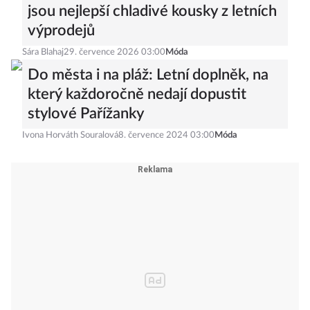
V čem přežít tropická horka? Tohle
jsou nejlepší chladivé kousky z letních
výprodejů
Sára Blahaj
29. července 2026 03:00
Móda
Do města i na pláž: Letní doplněk, na
který každoročně nedají dopustit
stylové Pařížanky
Ivona Horváth Souralová
8. července 2024 03:00
Móda