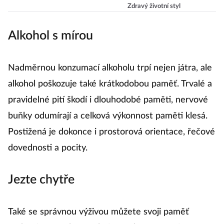
kouřit jednou
Anna Vlčková
Zdravý životní styl
provždy
Alkohol s mírou
Nadměrnou konzumací alkoholu trpí nejen játra, ale
alkohol poškozuje také krátkodobou paměť. Trvalé a
pravidelné pití škodí i dlouhodobé paměti, nervové
buňky odumírají a celková výkonnost paměti klesá.
Postižená je dokonce i prostorová orientace, řečové
dovednosti a pocity.
Jezte chytře
Také se správnou výživou můžete svoji paměť