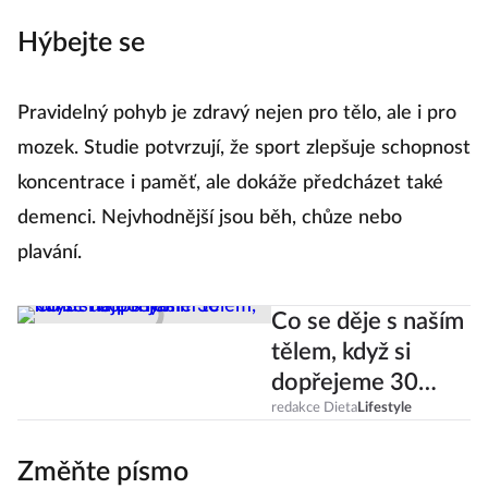
Hýbejte se
Pravidelný pohyb je zdravý nejen pro tělo, ale i pro
mozek. Studie potvrzují, že sport zlepšuje schopnost
koncentrace i paměť, ale dokáže předcházet také
demenci. Nejvhodnější jsou běh, chůze nebo
plavání.
Co se děje s naším
tělem, když si
dopřejeme 30
minut na pohyb?
redakce Dieta
Lifestyle