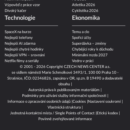
Padni komu padni
F1 2026
Výpověď z práce vzor
Atletika 2026
Divoký kačer
Cyklistika 2026
Technologie
Ekonomika
SpaceX na burze
Temu a clo
Nejlepší telefony
Spořicí účty
Nejlepší AI zdarma
Superdávka – změny
Nejlepší chytré hodinky
Chybějící roky k důchodu
Nejlepší VPN – srovnání
Minimální mzda 2027
Netflix filmy a seriály
Vedro v práci
© 2001 - 2026 Copyright
CZECH NEWS CENTER a.s.
se sídlem náměstí Marie Schmolkové 3493/1, 100 00 Praha 10 -
Strašnice, IČO: 02346826, zapsána v OR, sp.zn. B 19490 a dodavatelé
obsahu
Autorská práva k publikovaným materiálům
Podmínky pro užívání služby informační společnosti
Informace o zpracování osobních údajů
Cookies
Nastavení soukromí
Vlastnická struktura
Jednotná kontaktní místa / Single Points of Contact
Etický kodex
Povinně zveřejňované informace