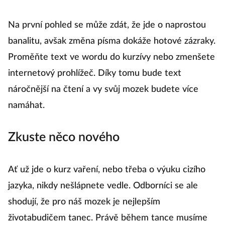
Změňte písmo
Na první pohled se může zdát, že jde o naprostou
banalitu, avšak změna písma dokáže hotové zázraky.
Proměňte text ve wordu do kurzívy nebo zmenšete
internetový prohlížeč. Díky tomu bude text
náročnější na čtení a vy svůj mozek budete více
namáhat.
Zkuste něco nového
Ať už jde o kurz vaření, nebo třeba o výuku cizího
jazyka, nikdy nešlápnete vedle. Odborníci se ale
shodují, že pro náš mozek je nejlepším