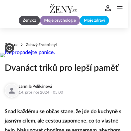
Ženy.cz
Moje psychologie
Moje zdraví
Zeny.cz
Zdravý životní styl
Dvanáct triků pro lepší paměť
Jarmila Pelikánová
·
14. prosince 2024
05:00
Snad každému se občas stane, že jde do kuchyně s
jasným cílem, ale cestou zapomene, co to vlastně