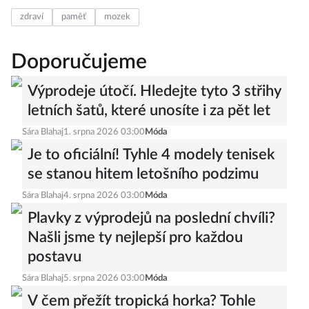
zdraví
paměť
mozek
Doporučujeme
Výprodeje útočí. Hledejte tyto 3 střihy
letních šatů, které unosíte i za pět let
Sára Blahaj
1. srpna 2026 03:00
Móda
Je to oficiální! Tyhle 4 modely tenisek
se stanou hitem letošního podzimu
Sára Blahaj
4. srpna 2026 03:00
Móda
Plavky z výprodejů na poslední chvíli?
Našli jsme ty nejlepší pro každou
postavu
Sára Blahaj
5. srpna 2026 03:00
Móda