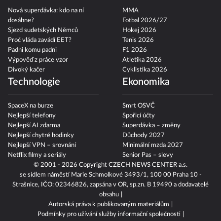
Jak na dokonalé letní mojito
6 lehkých letních salátů
Politika
Sport 2026
Nová superdávka: kdo na ní
MMA
dosáhne?
Fotbal 2026/27
Sjezd sudetských Němců
Hokej 2026
Proč vláda zavádí EET?
Tenis 2026
Padni komu padni
F1 2026
Výpověď z práce vzor
Atletika 2026
Divoký kačer
Cyklistika 2026
Technologie
Ekonomika
SpaceX na burze
Smrt OSVČ
Nejlepší telefony
Spořicí účty
Nejlepší AI zdarma
Superdávka – změny
Nejlepší chytré hodinky
Důchody 2027
Nejlepší VPN – srovnání
Minimální mzda 2027
Netflix filmy a seriály
Senior Pas – slevy
© 2001 - 2026 Copyright
CZECH NEWS CENTER a.s.
se sídlem náměstí Marie Schmolkové 3493/1, 100 00 Praha 10 -