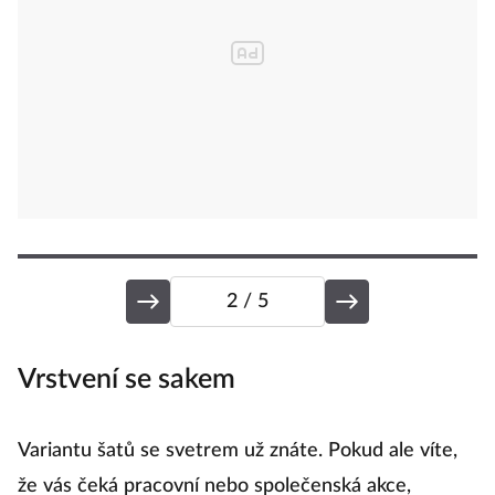
2
/ 5
Vrstvení se sakem
S