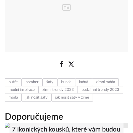
outfit
bomber
šaty
bunda
kabát
zimní móda
módní inspirace
zimní trendy 2023
podzimní trendy 2023
móda
jak nosit šaty
jak nosit šaty v zimě