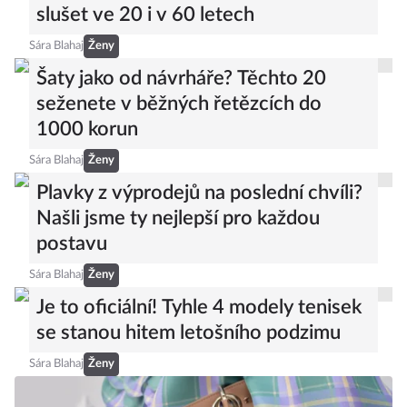
Doporučujeme
7 ikonických kousků, které vám budou
slušet ve 20 i v 60 letech
Sára Blahaj
Ženy
Šaty jako od návrháře? Těchto 20
seženete v běžných řetězcích do
1000 korun
Sára Blahaj
Ženy
Plavky z výprodejů na poslední chvíli?
Našli jsme ty nejlepší pro každou
postavu
Sára Blahaj
Ženy
Je to oficiální! Tyhle 4 modely tenisek