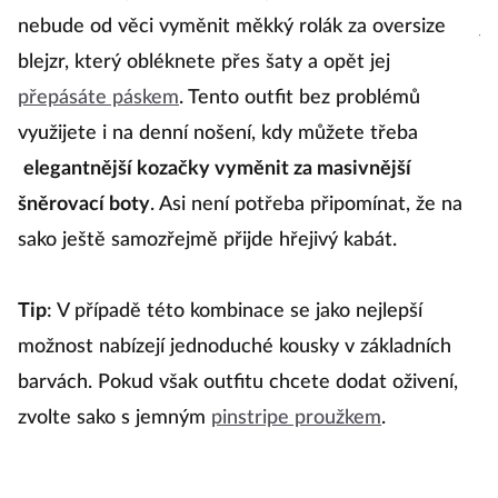
Variantu šatů se svetrem už znáte. Pokud ale víte,
R
it
že vás čeká pracovní nebo společenská akce,
b
nebude od věci vyměnit měkký rolák za oversize
ji
ný
blejzr, který obléknete přes šaty a opět jej
r
o
přepásáte páskem
. Tento outfit bez problémů
n
využijete i na denní nošení, kdy můžete třeba
ne
né
elegantnější kozačky vyměnit za masivnější
el
šněrovací boty
. Asi není potřeba připomínat, že na
sako ještě samozřejmě přijde hřejivý kabát.
T
d
P
o
Tip
: V případě této kombinace se jako nejlepší
zv
í
možnost nabízejí jednoduché kousky v základních
barvách. Pokud však outfitu chcete dodat oživení,