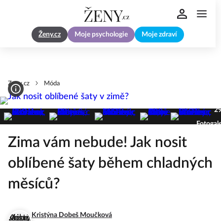
Ženy.cz
Moje psychologie
Moje zdraví
Zeny.cz
Móda
2
Fotogale
Zima vám nebude! Jak nosit
oblíbené šaty během chladných