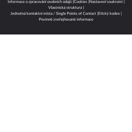
Strašnice, IČO: 02346826, zapsána v OR, sp.zn. B 19490 a dodavatelé
obsahu
Autorská práva k publikovaným materiálům
Podmínky pro užívání služby informační společnosti
Informace o zpracování osobních údajů
Cookies
Nastavení soukromí
Vlastnická struktura
Jednotná kontaktní místa / Single Points of Contact
Etický kodex
Povinně zveřejňované informace