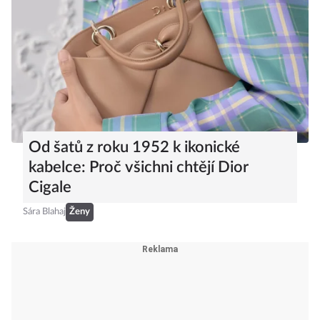
se stanou hitem letošního podzimu
Sára Blahaj
Ženy
Od šatů z roku 1952 k ikonické
kabelce: Proč všichni chtějí Dior
Cigale
Sára Blahaj
Ženy