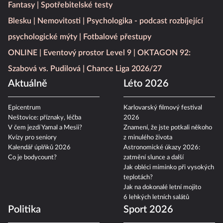
Další témata z našich webů
Moje Psychologie
Blesk Tlapky
Hráči na Blesku
iSport
Fantasy
Spotřebitelské testy
Blesku
Nemovitosti
Psychologika - podcast rozbíjející
psychologické mýty
Fotbalové přestupy
ONLINE
Eventový prostor Level 9
OKTAGON 92:
Szabová vs. Pudilová
Chance Liga 2026/27
Aktuálně
Léto 2026
Epicentrum
Karlovarský filmový festival
Neštovice: příznaky, léčba
2026
V čem jezdí Yamal a Mesii?
Znamení, že jste potkali někoho
Kvízy pro seniory
z minulého života
Kalendář úplňků 2026
Astronomické úkazy 2026:
Co je bodycount?
zatmění slunce a další
Jak obléci miminko při vysokých
teplotách?