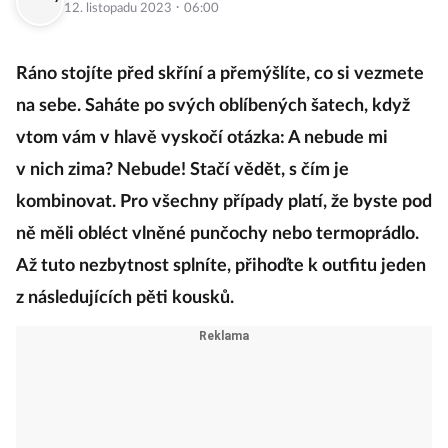
měsíců?
Kristýna Dobeš Moučková
·
12. listopadu 2023
06:00
Ráno stojíte před skříní a přemýšlíte, co si vezmete
na sebe. Saháte po svých oblíbených šatech, když
vtom vám v hlavě vyskočí otázka: A nebude mi
v nich zima? Nebude! Stačí vědět, s čím je
kombinovat. Pro všechny případy platí, že byste pod
ně měli obléct vlněné punčochy nebo termoprádlo.
Až tuto nezbytnost splníte, přihoďte k outfitu jeden
z následujících pěti kousků.