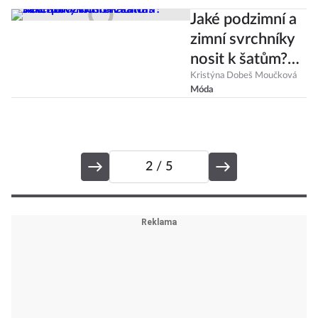
zvolte sako s jemným
pinstripe proužkem
.
Jaké podzimní a
zimní svrchníky
nosit k šatům?
Těchto 7
Kristýna Dobeš Moučková
Móda
kombinací vás
nezradí
2
/ 5