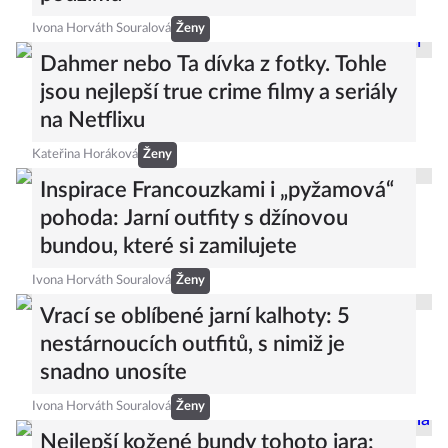
Ivona Horváth Souralová
Ženy
Dahmer nebo Ta dívka z fotky. Tohle
jsou nejlepší true crime filmy a seriály
na Netflixu
Kateřina Horáková
Ženy
Inspirace Francouzkami i „pyžamová“
pohoda: Jarní outfity s džínovou
bundou, které si zamilujete
Ivona Horváth Souralová
Ženy
Vrací se oblíbené jarní kalhoty: 5
nestárnoucích outfitů, s nimiž je
snadno unosíte
Ivona Horváth Souralová
Ženy
Nejlepší kožené bundy tohoto jara: