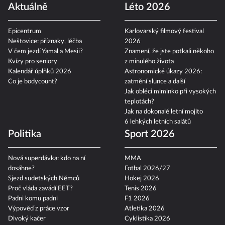
Aktuálně
Léto 2026
Epicentrum
Karlovarský filmový festival
Neštovice: příznaky, léčba
2026
V čem jezdí Yamal a Mesii?
Znamení, že jste potkali někoho
Kvízy pro seniory
z minulého života
Kalendář úplňků 2026
Astronomické úkazy 2026:
Co je bodycount?
zatmění slunce a další
Jak obléci miminko při vysokých
teplotách?
Jak na dokonalé letní mojito
6 lehkých letních salátů
Politika
Sport 2026
Nová superdávka: kdo na ní
MMA
dosáhne?
Fotbal 2026/27
Sjezd sudetských Němců
Hokej 2026
Proč vláda zavádí EET?
Tenis 2026
Padni komu padni
F1 2026
Výpověď z práce vzor
Atletika 2026
Divoký kačer
Cyklistika 2026