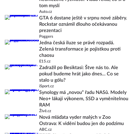
tom myslí
Auto.cz
GTA 6 dostane ještě v srpnu nové záběry.
Rockstar oznámil dlouho očekávanou
prezentaci
Poggers
Jedna česká iluze se právě rozpadá.
Zelená transformace je pojistkou proti
chaosu
E15.cz
Zadražil po Besiktasi: Štve nás to. Ale
pokud budeme hrát jako dnes... Co se
stalo u gólu?
iSport.cz
Synology má „novou“ řadu NASů. Modely
Neo+ lákají výkonem, SSD a vyměnitelnou
RAM
Živě.cz
Nová mláďata vyder malých v Zoo
Ostrava: K vidění budou jen do podzimu
ABC.cz