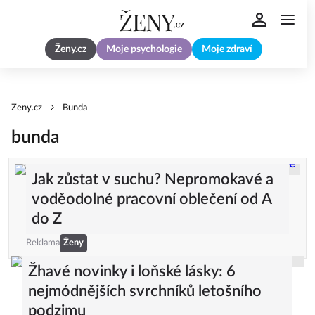
Ženy.cz
Moje psychologie
Moje zdraví
Zeny.cz
Bunda
bunda
Jak zůstat v suchu? Nepromokavé a
voděodolné pracovní oblečení od A
do Z
Reklama
Ženy
Žhavé novinky i loňské lásky: 6
nejmódnějších svrchníků letošního
podzimu