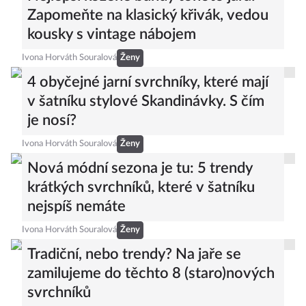
Zapomeňte na klasický křivák, vedou
kousky s vintage nábojem
Ivona Horváth Souralová
Ženy
4 obyčejné jarní svrchníky, které mají
v šatníku stylové Skandinávky. S čím
je nosí?
Ivona Horváth Souralová
Ženy
Nová módní sezona je tu: 5 trendy
krátkých svrchníků, které v šatníku
nejspíš nemáte
Ivona Horváth Souralová
Ženy
Tradiční, nebo trendy? Na jaře se
zamilujeme do těchto 8 (staro)nových
svrchníků