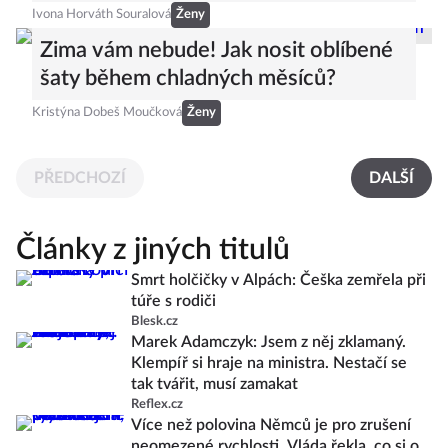
Ivona Horváth Souralová
Ženy
Zima vám nebude! Jak nosit oblíbené
šaty během chladných měsíců?
Kristýna Dobeš Moučková
Ženy
PŘEDCHOZÍ
DALŠÍ
Články z jiných titulů
Smrt holčičky v Alpách: Češka zemřela při
túře s rodiči
Blesk.cz
Marek Adamczyk: Jsem z něj zklamaný.
Klempíř si hraje na ministra. Nestačí se
tak tvářit, musí zamakat
Reflex.cz
Více než polovina Němců je pro zrušení
neomezené rychlosti. Vláda řekla, co si o