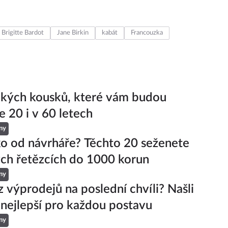
Brigitte Bardot
Jane Birkin
kabát
Francouzka
ckých kousků, které vám budou
e 20 i v 60 letech
ny
ko od návrháře? Těchto 20 seženete
ch řetězcích do 1000 korun
ny