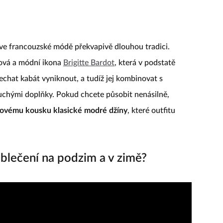
1
/ 5
ve francouzské módě překvapivě dlouhou tradici.
mová a módní ikona
Brigitte Bardot
, která v podstatě
 nechat kabát vyniknout, a tudíž jej kombinovat s
uchými doplňky. Pokud chcete působit nenásilně,
akovému kousku klasické modré džíny
, které outfitu
oblečení na podzim a v zimě?