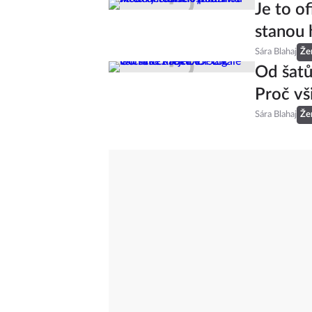
Plavky 
jsme ty
Sára Blahaj
Že
Je to of
stanou 
Sára Blahaj
Že
Od šatů
Proč vš
Sára Blahaj
Že