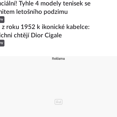
z výprodejů na poslední chvíli? Našli
 nejlepší pro každou postavu
ny
iciální! Tyhle 4 modely tenisek se
hitem letošního podzimu
ny
 z roku 1952 k ikonické kabelce:
ichni chtějí Dior Cigale
ny