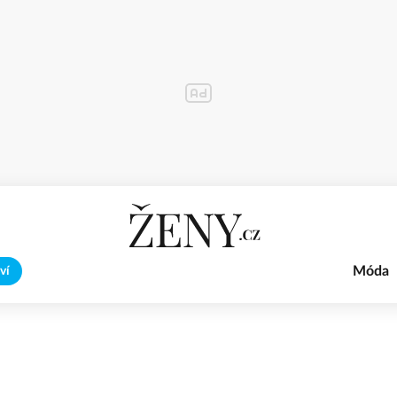
Móda
ví