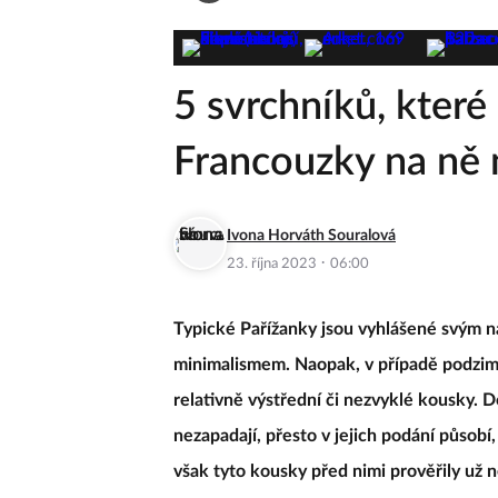
Zeny.cz
Móda
5 svrchníků, které 
Francouzky na ně 
Ivona Horváth Souralová
·
23. října 2023
06:00
Typické Pařížanky jsou vyhlášené svým n
minimalismem. Naopak, v případě podzimní
relativně výstřední či nezvyklé kousky. D