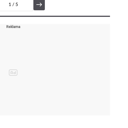
ledujících kapitolách. >>>
1
/ 5