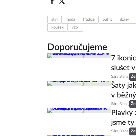
styl
móda
tradice
outfit
džíny
kousek
vzor
Doporučujeme
7 ikoni
slušet v
Sára Blahaj
Že
Šaty ja
v běžný
Sára Blahaj
Že