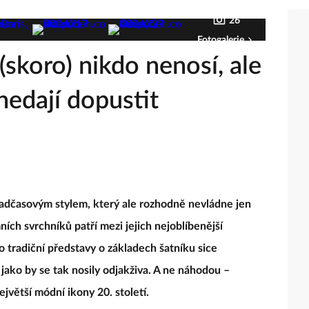
26
Fotogalerie
(skoro) nikdo nenosí, ale
nedají dopustit
adčasovým stylem, který ale rozhodně nevládne jen
ch svrchníků patří mezi jejich nejoblíbenější
o tradiční představy o základech šatníku sice