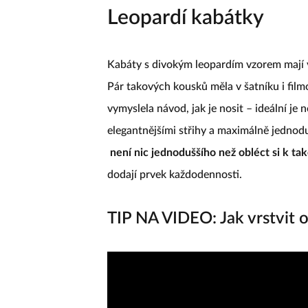
Leopardí kabátky
Kabáty s divokým leopardím vzorem mají 
Pár takových kousků měla v šatníku i fil
vymyslela návod, jak je nosit – ideální je
elegantnějšími střihy a maximálně jednod
není nic jednoduššího než obléct si k t
dodají prvek každodennosti.
TIP NA VIDEO: Jak vrstvit 