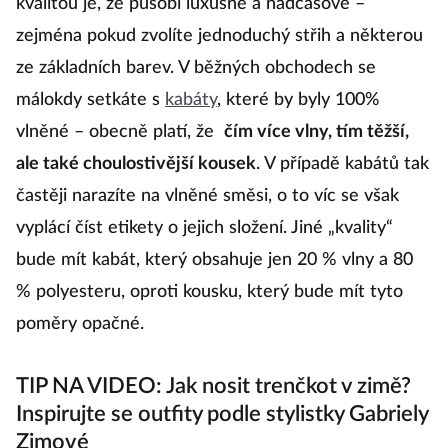
kvalitou je, že působí luxusně a nadčasově –
zejména pokud zvolíte jednoduchý střih a některou
ze základních barev. V běžných obchodech se
málokdy setkáte s
kabáty
, které by byly 100%
vlněné – obecně platí, že
čím více vlny, tím těžší,
ale také choulostivější kousek
. V případě kabátů tak
častěji narazíte na vlněné směsi, o to víc se však
vyplácí číst etikety o jejich složení. Jiné „kvality“
bude mít kabát, který obsahuje jen 20 % vlny a 80
% polyesteru, oproti kousku, který bude mít tyto
poměry opačné.
TIP NA VIDEO: Jak nosit trenčkot v zimě?
Inspirujte se outfity podle stylistky Gabriely
Zimové