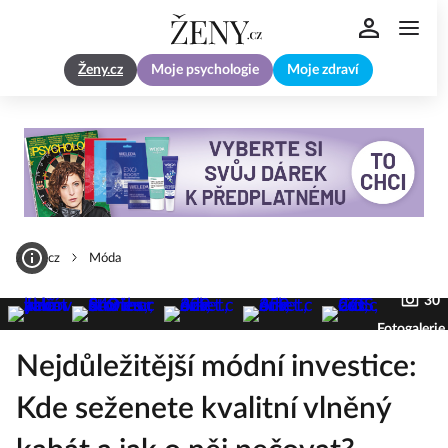
Ženy.cz
Moje psychologie
Moje zdraví
Zeny.cz
Móda
30
Fotogalerie
Nejdůležitější módní investice:
Kde seženete kvalitní vlněný