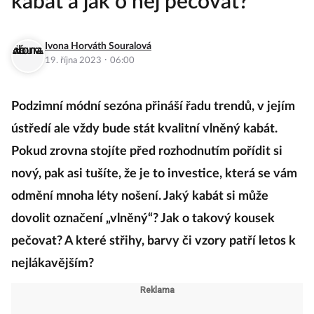
kabát a jak o něj pečovat?
Ivona Horváth Souralová
·
19. října 2023
06:00
Podzimní módní sezóna přináší řadu trendů, v jejím
ústředí ale vždy bude stát kvalitní vlněný kabát.
Pokud zrovna stojíte před rozhodnutím pořídit si
nový, pak asi tušíte, že je to investice, která se vám
odmění mnoha léty nošení. Jaký kabát si může
dovolit označení „vlněný“? Jak o takový kousek
pečovat? A které střihy, barvy či vzory patří letos k
nejlákavějším?