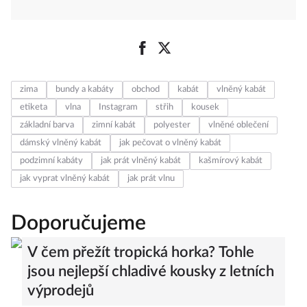
zima
bundy a kabáty
obchod
kabát
vlněný kabát
etiketa
vlna
Instagram
střih
kousek
základní barva
zimní kabát
polyester
vlněné oblečení
dámský vlněný kabát
jak pečovat o vlněný kabát
podzimní kabáty
jak prát vlněný kabát
kašmírový kabát
jak vyprat vlněný kabát
jak prát vlnu
Doporučujeme
V čem přežít tropická horka? Tohle
jsou nejlepší chladivé kousky z letních
výprodejů