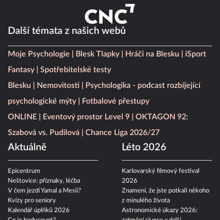
Další témata z našich webů
Moje Psychologie
Blesk Tlapky
Hráči na Blesku
iSport
Fantasy
Spotřebitelské testy
Blesku
Nemovitosti
Psychologika - podcast rozbíjející
psychologické mýty
Fotbalové přestupy
ONLINE
Eventový prostor Level 9
OKTAGON 92:
Szabová vs. Pudilová
Chance Liga 2026/27
Aktuálně
Léto 2026
Epicentrum
Karlovarský filmový festival
Neštovice: příznaky, léčba
2026
V čem jezdí Yamal a Mesii?
Znamení, že jste potkali někoho
Kvízy pro seniory
z minulého života
Kalendář úplňků 2026
Astronomické úkazy 2026: