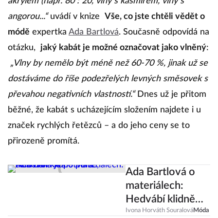
akrylem (např. 80 : 20, vlny s kašmírem, vlny s
angorou...“
uvádí v knize
Vše, co jste chtěli vědět o
módě
expertka
Ada Bartlová
. Současně odpovídá na
otázku,
jaký kabát je možné označovat jako vlněný
:
„Vlny by nemělo být méně než 60-70 %, jinak už se
dostáváme do říše podezřelých levných směsovek s
převahou negativních vlastností.“
Dnes už je přitom
běžné, že kabát s ucházejícím složením najdete i u
značek rychlých řetězců – a do jeho ceny se to
přirozeně promítá.
Ada Bartlová o
materiálech:
Hedvábí klidně
perte, džínovina
Ivona Horváth Souralová
Móda