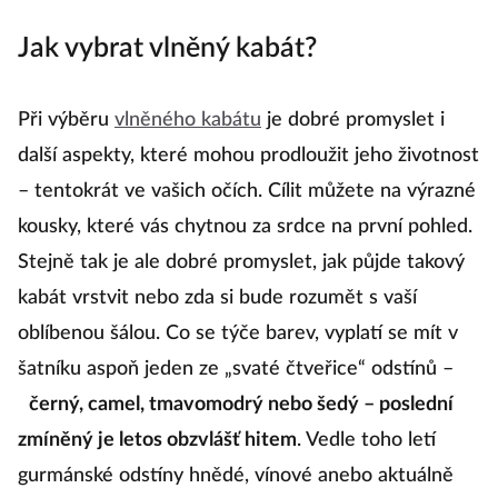
je potvora
Jak vybrat vlněný kabát?
Při výběru
vlněného kabátu
je dobré promyslet i
další aspekty, které mohou prodloužit jeho životnost
– tentokrát ve vašich očích. Cílit můžete na výrazné
kousky, které vás chytnou za srdce na první pohled.
Stejně tak je ale dobré promyslet, jak půjde takový
kabát vrstvit nebo zda si bude rozumět s vaší
oblíbenou šálou. Co se týče barev, vyplatí se mít v
šatníku aspoň jeden ze „svaté čtveřice“ odstínů –
černý, camel, tmavomodrý nebo šedý – poslední
zmíněný je letos obzvlášť hitem
. Vedle toho letí
gurmánské odstíny hnědé, vínové anebo aktuálně