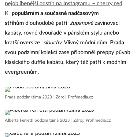
nejoblíbenější odstín na Instagramu – cherry red
.
K
populárním a současně nadčasovým
střihům
dlouhodobě patří
županové
zavinovací
kabáty, rovné dvouřadé v pánském stylu anebo
kratší oversize
slouchy
. Vlivný módní dům
Prada
svou podzimní kolekcí zase připomněl preppy půvab
klasického duffle kabátu, který též patří k módním
evergreenům.
Prada podzim/zima 2023
|
Zdroj: Profimedia.cz
Alberta Ferretti podzim/zima 2023
|
Zdroj: Profimedia.cz