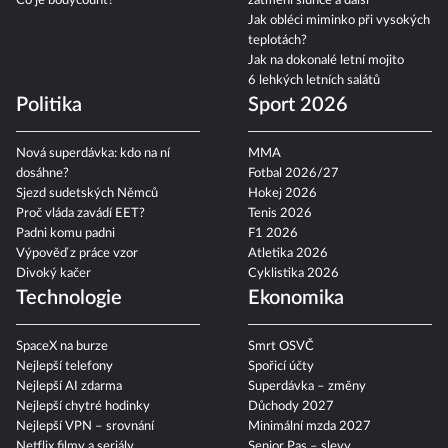
Co je bodycount?
zatmění slunce a další
Jak obléci miminko při vysokých
teplotách?
Jak na dokonalé letní mojito
6 lehkých letních salátů
Politika
Sport 2026
Nová superdávka: kdo na ní
MMA
dosáhne?
Fotbal 2026/27
Sjezd sudetských Němců
Hokej 2026
Proč vláda zavádí EET?
Tenis 2026
Padni komu padni
F1 2026
Výpověď z práce vzor
Atletika 2026
Divoký kačer
Cyklistika 2026
Technologie
Ekonomika
SpaceX na burze
Smrt OSVČ
Nejlepší telefony
Spořicí účty
Nejlepší AI zdarma
Superdávka – změny
Nejlepší chytré hodinky
Důchody 2027
Nejlepší VPN – srovnání
Minimální mzda 2027
Netflix filmy a seriály
Senior Pas – slevy