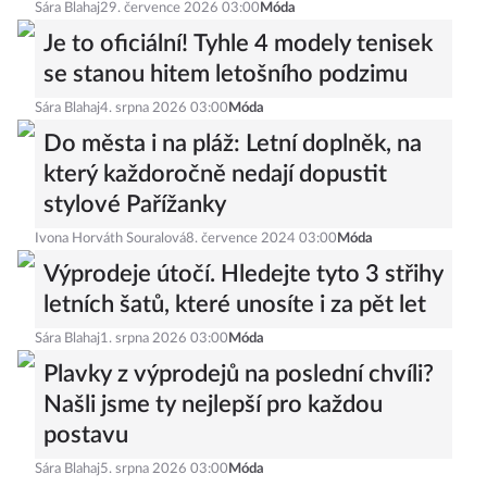
Sára Blahaj
29. července 2026 03:00
Móda
Je to oficiální! Tyhle 4 modely tenisek
se stanou hitem letošního podzimu
Sára Blahaj
4. srpna 2026 03:00
Móda
Do města i na pláž: Letní doplněk, na
který každoročně nedají dopustit
stylové Pařížanky
Ivona Horváth Souralová
8. července 2024 03:00
Móda
Výprodeje útočí. Hledejte tyto 3 střihy
letních šatů, které unosíte i za pět let
Sára Blahaj
1. srpna 2026 03:00
Móda
Plavky z výprodejů na poslední chvíli?
Našli jsme ty nejlepší pro každou
postavu
Sára Blahaj
5. srpna 2026 03:00
Móda