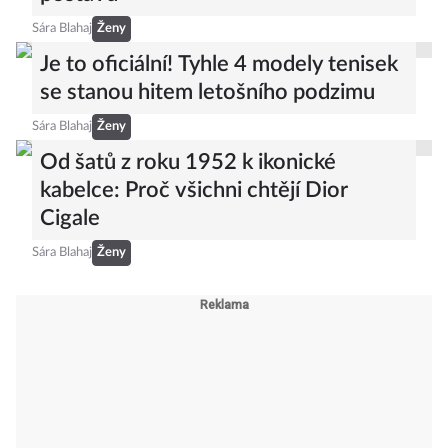
Sára Blahaj
Ženy
Je to oficiální! Tyhle 4 modely tenisek
se stanou hitem letošního podzimu
Sára Blahaj
Ženy
Od šatů z roku 1952 k ikonické
kabelce: Proč všichni chtějí Dior
Cigale
Sára Blahaj
Ženy