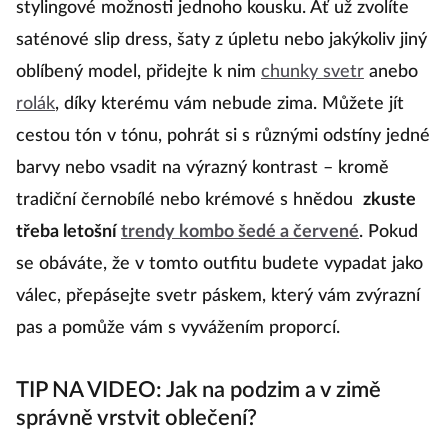
stylingové možnosti jednoho kousku. Ať už zvolíte
n
saténové slip dress, šaty z úpletu nebo jakýkoliv jiný
bl
oblíbený model, přidejte k nim
chunky svetr
anebo
p
rolák
, díky kterému vám nebude zima. Můžete jít
vy
cestou tón v tónu, pohrát si s různými odstíny jedné
e
barvy nebo vsadit na výrazný kontrast – kromě
š
tradiční černobílé nebo krémové s hnědou
zkuste
sa
třeba letošní
trendy kombo šedé a červené
. Pokud
se obáváte, že v tomto outfitu budete vypadat jako
T
válec, přepásejte svetr páskem, který vám zvýrazní
m
pas a pomůže vám s vyvážením proporcí.
b
z
TIP NA VIDEO: Jak na podzim a v zimě
správně vrstvit oblečení?