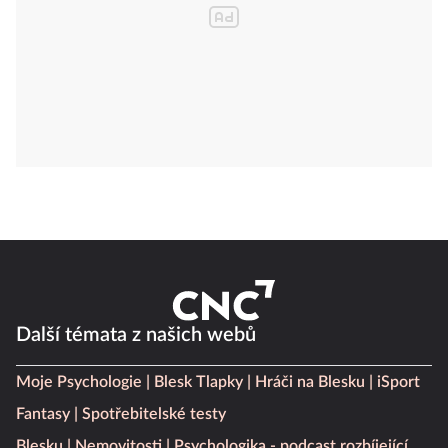
Další témata z našich webů
Moje Psychologie
Blesk Tlapky
Hráči na Blesku
iSport
Fantasy
Spotřebitelské testy
Blesku
Nemovitosti
Psychologika - podcast rozbíjející