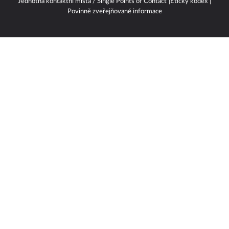
Jednotná kontaktní místa / Single Points of Contact
Etický kodex
Povinně zveřejňované informace