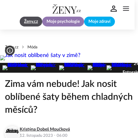
Ženy.cz
Moje psychologie
Moje zdraví
Zeny.cz
Móda
2
Fotogale
Zima vám nebude! Jak nosit
oblíbené šaty během chladných
měsíců?
Kristýna Dobeš Moučková
·
12. listopadu 2023
06:00