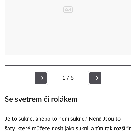
1
/ 5
Se svetrem či rolákem
V
Je to sukně, anebo to není sukně? Není! Jsou to
Va
šaty, které můžete nosit jako sukni, a tím tak rozšířit
ž