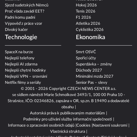
Sjezd sudetských Němců
Hokej 2026
Proč vláda zavádí EET?
Tenis 2026
Padni komu padni
F1 2026
Výpověď z práce vzor
Atletika 2026
Divoký kačer
Cyklistika 2026
Technologie
Ekonomika
SpaceX na burze
Smrt OSVČ
Nejlepší telefony
Spořicí účty
Nejlepší AI zdarma
Superdávka – změny
Nejlepší chytré hodinky
Důchody 2027
Nejlepší VPN – srovnání
Minimální mzda 2027
Netflix filmy a seriály
Senior Pas – slevy
© 2001 - 2026 Copyright
CZECH NEWS CENTER a.s.
se sídlem náměstí Marie Schmolkové 3493/1, 100 00 Praha 10 -
Strašnice, IČO: 02346826, zapsána v OR, sp.zn. B 19490 a dodavatelé
obsahu
Autorská práva k publikovaným materiálům
Podmínky pro užívání služby informační společnosti
Informace o zpracování osobních údajů
Cookies
Nastavení soukromí
Vlastnická struktura