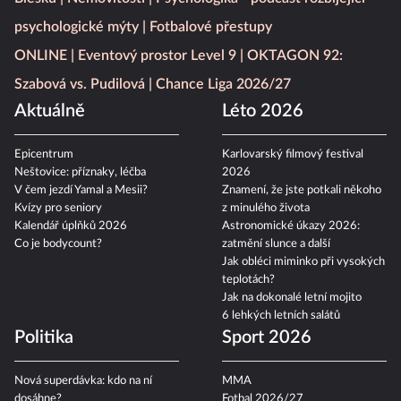
psychologické mýty
Fotbalové přestupy
ONLINE
Eventový prostor Level 9
OKTAGON 92:
Szabová vs. Pudilová
Chance Liga 2026/27
Aktuálně
Léto 2026
Epicentrum
Karlovarský filmový festival
Neštovice: příznaky, léčba
2026
V čem jezdí Yamal a Mesii?
Znamení, že jste potkali někoho
Kvízy pro seniory
z minulého života
Kalendář úplňků 2026
Astronomické úkazy 2026:
Co je bodycount?
zatmění slunce a další
Jak obléci miminko při vysokých
teplotách?
Jak na dokonalé letní mojito
6 lehkých letních salátů
Politika
Sport 2026
Nová superdávka: kdo na ní
MMA
dosáhne?
Fotbal 2026/27