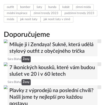
outfit
bomber
šaty
bunda
kabát
zimní móda
módní inspirace
zimní trendy 2023
podzimní trendy 2023
móda
jak nosit šaty
jak nosit šaty v zimě
Doporučujeme
Miluje ji i Zendaya! Sukně, která udělá
stylový outfit z obyčejného trička
Sára Blahaj
Ženy
7 ikonických kousků, které vám budou
slušet ve 20 i v 60 letech
Sára Blahaj
Ženy
Plavky z výprodejů na poslední chvíli?
Našli jsme ty nejlepší pro každou
postavu