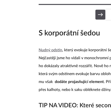
S korporátní šedou
Nudný odstín
, který evokuje korporátní š
Nejčastěji jsme ho vídali v monochromní 
ho dokázaly atraktivně rozzářit. Nově ho
která svým odstínem evokuje barvu oblohy
mu však
dodáte projasňující element
. Př
přes kalhoty, nebo k saku obléknete džíny
TIP NA VIDEO: Které second