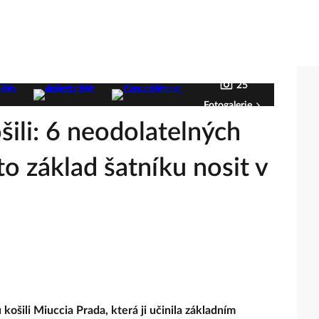
25
Fotogalerie
ili: 6 neodolatelných
to základ šatníku nosit v
ošili Miuccia Prada, která ji učinila základním