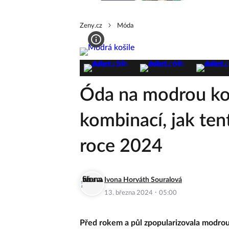
Zeny.cz
Móda
Óda na modrou koš
kombinací, jak ten
roce 2024
Ivona Horváth Souralová
·
13. března 2024
05:00
Před rokem a půl zpopularizovala modrou k