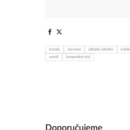
trendy
červená
základy šatníku
košil
semiš
korporátní styl
Doporučujeme