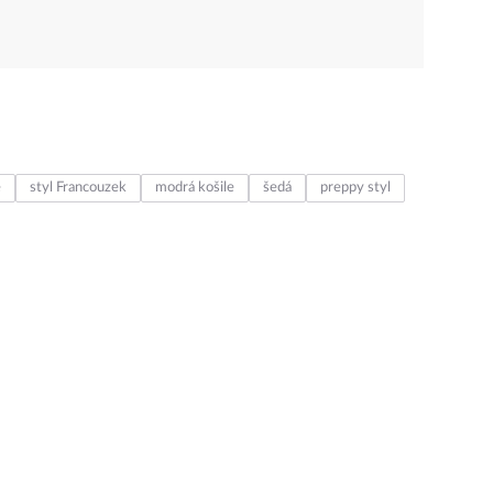
e
styl Francouzek
modrá košile
šedá
preppy styl