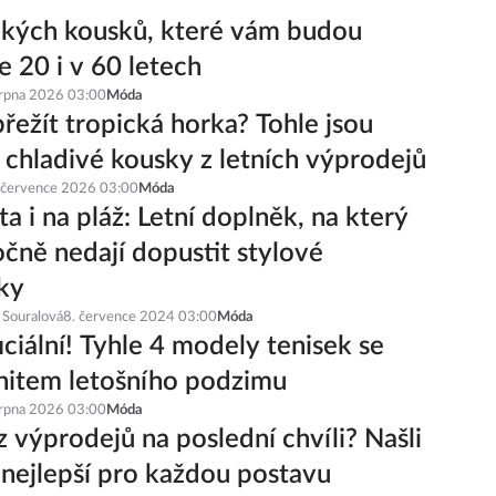
ckých kousků, které vám budou
e 20 i v 60 letech
srpna 2026 03:00
Móda
řežít tropická horka? Tohle jsou
í chladivé kousky z letních výprodejů
 července 2026 03:00
Móda
a i na pláž: Letní doplněk, na který
čně nedají dopustit stylové
ky
 Souralová
8. července 2024 03:00
Móda
iciální! Tyhle 4 modely tenisek se
hitem letošního podzimu
srpna 2026 03:00
Móda
z výprodejů na poslední chvíli? Našli
 nejlepší pro každou postavu