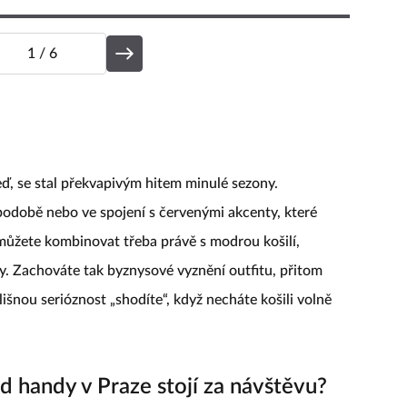
1
/ 6
eď, se stal překvapivým hitem minulé sezony.
podobě nebo ve spojení s červenými akcenty, které
 můžete kombinovat třeba právě s modrou košilí,
. Zachováte tak byznysové vyznění outfitu, přitom
ílišnou serióznost „shodíte“, když necháte košili volně
.
 handy v Praze stojí za návštěvu?