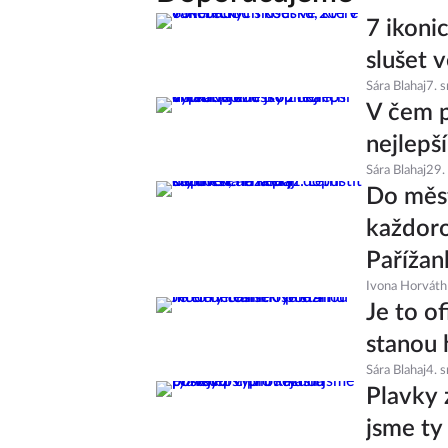
7 ikoni
slušet v
Sára Blahaj
7. 
V čem p
nejlepš
Sára Blahaj
29.
Do měst
každoro
Pařížan
Ivona Horváth
Je to of
stanou 
Sára Blahaj
4. 
Plavky 
jsme ty