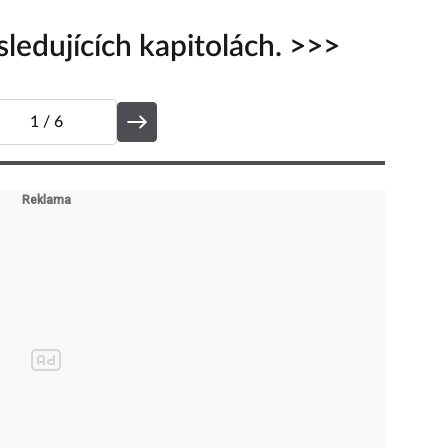
ledujících kapitolách. >>>
1
/ 6