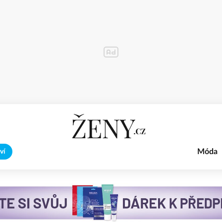
Móda
ví