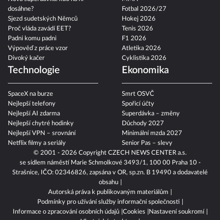
dosáhne?
Fotbal 2026/27
Sjezd sudetských Němců
Hokej 2026
Proč vláda zavádí EET?
Tenis 2026
Padni komu padni
F1 2026
Výpověď z práce vzor
Atletika 2026
Divoký kačer
Cyklistika 2026
Technologie
Ekonomika
SpaceX na burze
Smrt OSVČ
Nejlepší telefony
Spořicí účty
Nejlepší AI zdarma
Superdávka – změny
Nejlepší chytré hodinky
Důchody 2027
Nejlepší VPN – srovnání
Minimální mzda 2027
Netflix filmy a seriály
Senior Pas – slevy
© 2001 - 2026 Copyright
CZECH NEWS CENTER a.s.
se sídlem náměstí Marie Schmolkové 3493/1, 100 00 Praha 10 -
Strašnice, IČO: 02346826, zapsána v OR, sp.zn. B 19490 a dodavatelé
obsahu
Autorská práva k publikovaným materiálům
Podmínky pro užívání služby informační společnosti
Informace o zpracování osobních údajů
Cookies
Nastavení soukromí