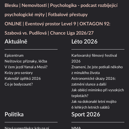
Blesku
Nemovitosti
Psychologika - podcast rozbíjející
psychologické mýty
Fotbalové přestupy
ONLINE
Eventový prostor Level 9
OKTAGON 92:
Szabová vs. Pudilová
Chance Liga 2026/27
Aktuálně
Léto 2026
Epicentrum
Karlovarský filmový festival
Neštovice: příznaky, léčba
2026
V čem jezdí Yamal a Mesii?
Znamení, že jste potkali někoho
Kvízy pro seniory
z minulého života
Kalendář úplňků 2026
Astronomické úkazy 2026:
Co je bodycount?
zatmění slunce a další
Jak obléci miminko při vysokých
teplotách?
Jak na dokonalé letní mojito
6 lehkých letních salátů
Politika
Sport 2026
Nová superdávka: kdo na ní
MMA