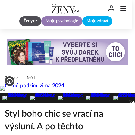
Ženy.cz
Moje psychologie
Moje zdraví
Zeny.cz
Móda
Fot
Styl boho chic se vrací na
výsluní. A po těchto