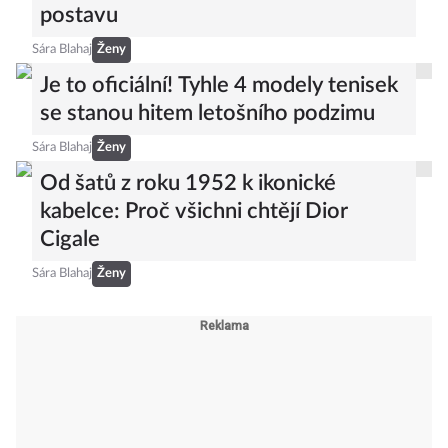
postavu
Sára Blahaj
Ženy
Je to oficiální! Tyhle 4 modely tenisek
se stanou hitem letošního podzimu
Sára Blahaj
Ženy
Od šatů z roku 1952 k ikonické
kabelce: Proč všichni chtějí Dior
Cigale
Sára Blahaj
Ženy