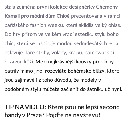
stala zejména
první kolekce designérky Chemeny
Kamali pro módní dům Chloé
prezentovaná v rámci
pařížského fashion weeku
, která sklidila velký ohlas.
Do hry přitom ve velkém vrací estetiku stylu boho
chic, která se inspiruje módou sedmdesátých let a
oslavuje flare střihy, volány, krajku, patchwork či
rezavou kůži.
Mezi nejkrásnější kousky přehlídky
patřily mimo jiné
rozevláté bohémské blůzy
, které
jsou zajímavé i z toho důvodu, že modely v
podobném stylu můžete začlenit do šatníku už nyní.
TIP NA VIDEO: Které jsou nejlepší second
handy v Praze? Pojďte na návštěvu!