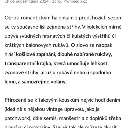
Chloé podzim/zima 2024
|
Zdroj: Profimedia.cz
Oproti romantickým halenkám z předchozích sezon
se ty současné liší zejména střihy. V kolekcích mírně
ubývá svůdných hranatých či kulatých výstřihů či
krátkých balonových rukávů. O slovo se naopak
hlásí
košilové zapínání, dlouhé nabírané rukávy,
transparentní krajka, která umocňuje lehkost,
zvonové střihy, ať už u rukávů nebo u spodního
lemu, a samozřejmě volány
.
Přirozeně se k takovým kouskům nejvíc hodí denim
(ideálně s nějakou vintage úpravou, jako je
patchwork), dále semiš, manšestr a z doplňků třeba
dřeváky či mokasíny. Stejně tak ale můžete zkusit