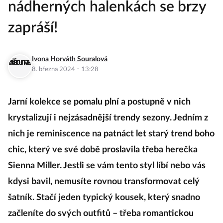
nádherných halenkách se brzy
zapráší!
Ivona Horváth Souralová
·
8. března 2024
13:28
Jarní kolekce se pomalu plní a postupně v nich
krystalizují i nejzásadnější trendy sezony. Jedním z
nich je reminiscence na patnáct let starý trend boho
chic, který ve své době proslavila třeba herečka
Sienna Miller. Jestli se vám tento styl líbí nebo vás
kdysi bavil, nemusíte rovnou transformovat celý
šatník. Stačí jeden typický kousek, který snadno
začleníte do svých outfitů – třeba romantickou