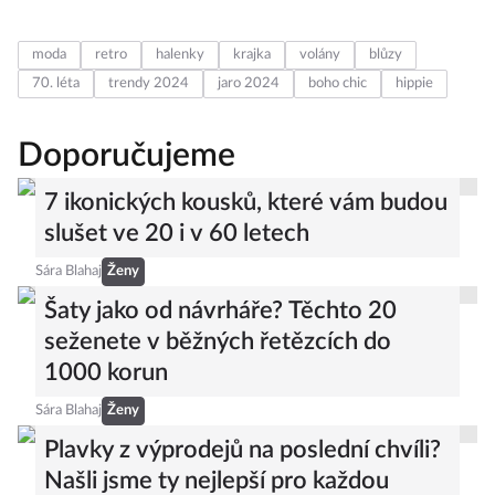
moda
retro
halenky
krajka
volány
blůzy
70. léta
trendy 2024
jaro 2024
boho chic
hippie
Doporučujeme
7 ikonických kousků, které vám budou
slušet ve 20 i v 60 letech
Sára Blahaj
Ženy
Šaty jako od návrháře? Těchto 20
seženete v běžných řetězcích do
1000 korun
Sára Blahaj
Ženy
Plavky z výprodejů na poslední chvíli?
Našli jsme ty nejlepší pro každou