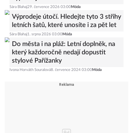
Sára Blahaj
29. července 2026 03:00
Móda
Výprodeje útočí. Hledejte tyto 3 střihy
letních šatů, které unosíte i za pět let
Sára Blahaj
1. srpna 2026 03:00
Móda
Do města i na pláž: Letní doplněk, na
který každoročně nedají dopustit
stylové Pařížanky
Ivona Horváth Souralová
8. července 2024 03:00
Móda