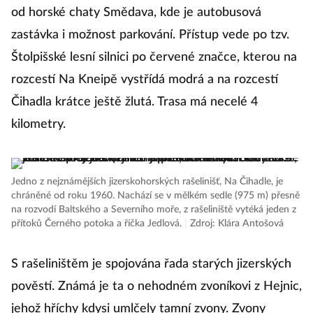
od horské chaty Smědava, kde je autobusová
zastávka i možnost parkování. Přístup vede po tzv.
Štolpišské lesní silnici po červené značce, kterou na
rozcestí Na Kneipě vystřídá modrá a na rozcestí
Čihadla krátce ještě žlutá. Trasa má necelé 4
kilometry.
Jedno z nejznámějších jizerskohorských rašelinišť, Na Čihadle, je
chráněné od roku 1960. Nachází se v mělkém sedle (975 m) přesně
na rozvodí Baltského a Severního moře, z rašeliniště vytéká jeden z
přítoků Černého potoka a říčka Jedlová.
|
Zdroj: Klára Antošová
S rašeliništěm je spojována řada starých jizerských
pověstí. Známá je ta o nehodném zvoníkovi z Hejnic,
jehož hříchy kdysi umlčely tamní zvony. Zvony