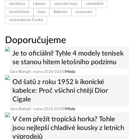
návštěva
Liberec
Jizerské hory
rašeliniště
živočichové
hora
Babylón
cestovaní
cestování po Česku
Doporučujeme
Je to oficiální! Tyhle 4 modely tenisek
se stanou hitem letošního podzimu
Sára Blahaj
4. srpna 2026 03:00
Móda
Od šatů z roku 1952 k ikonické
kabelce: Proč všichni chtějí Dior
Cigale
Sára Blahaj
3. srpna 2026 03:00
Móda
V čem přežít tropická horka? Tohle
jsou nejlepší chladivé kousky z letních
výprodejů