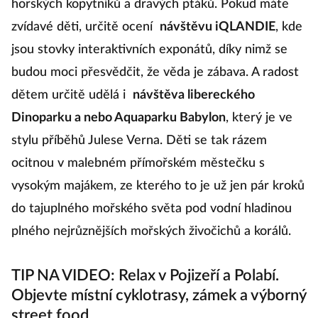
horských kopytníků a dravých ptáků. Pokud máte
zvídavé děti, určitě ocení
návštěvu iQLANDIE
, kde
jsou stovky interaktivních exponátů, díky nimž se
budou moci přesvědčit, že věda je zábava. A radost
dětem určitě udělá i
návštěva libereckého
Dinoparku a nebo Aquaparku Babylon
, který je ve
stylu příběhů Julese Verna. Děti se tak rázem
ocitnou v malebném přímořském městečku s
vysokým majákem, ze kterého to je už jen pár kroků
do tajuplného mořského světa pod vodní hladinou
plného nejrůznějších mořských živočichů a korálů.
TIP NA VIDEO: Relax v Pojizeří a Polabí.
Objevte místní cyklotrasy, zámek a výborný
street food