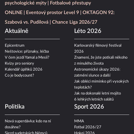
psychologické mýty
Fotbalové přestupy
ONLINE
Eventový prostor Level 9
OKTAGON 92:
Szabová vs. Pudilová
Chance Liga 2026/27
Aktuálně
Léto 2026
Epicentrum
Karlovarský filmový festival
Neštovice: příznaky, léčba
2026
V čem jezdí Yamal a Mesii?
Znamení, že jste potkali někoho
Kvízy pro seniory
z minulého života
Kalendář úplňků 2026
Astronomické úkazy 2026:
Co je bodycount?
zatmění slunce a další
Jak obléci miminko při vysokých
teplotách?
Jak na dokonalé letní mojito
6 lehkých letních salátů
Politika
Sport 2026
Nová superdávka: kdo na ní
MMA
dosáhne?
Fotbal 2026/27
Sjezd sudetských Němců
Hokej 2026