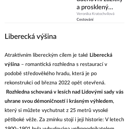
a prosklený
kostel v
Veronika Kratochvílová
Cestování
zamlžených
Orlických horách
Liberecká výšina
Atraktivním libereckým cílem je také
Liberecká
výšina
– romantická rozhledna s restaurací v
podobě středověkého hradu, která je po
rekonstrukci od března 2022 opět otevřená.
Rozhledna schovaná v lesích nad Lidovými sady vás
uhrane svou démoničností i krásným výhledem
,
který si můžete vychutnat z 25 metrů vysoké
pětiboké věže. Za zmínku stojí i její historie: V letech