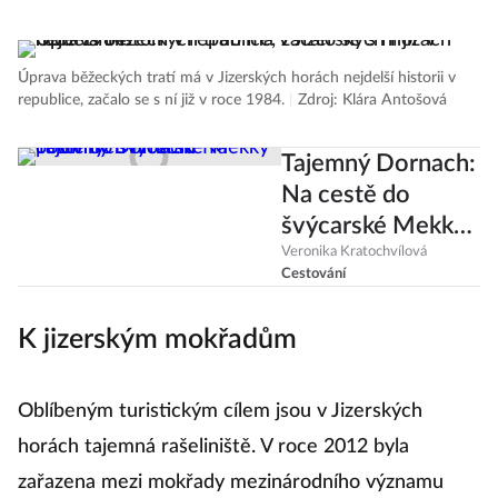
Úprava běžeckých tratí má v Jizerských horách nejdelší historii v
republice, začalo se s ní již v roce 1984.
|
Zdroj: Klára Antošová
Tajemný Dornach:
Na cestě do
švýcarské Mekky
podivných
Veronika Kratochvílová
Cestování
filozofů
K jizerským mokřadům
Oblíbeným turistickým cílem jsou v Jizerských
horách tajemná rašeliniště. V roce 2012 byla
zařazena mezi mokřady mezinárodního významu