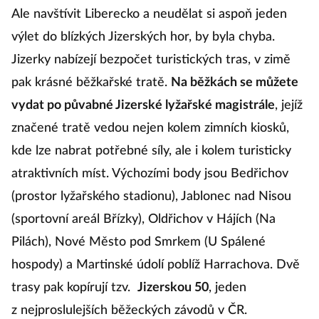
Ale navštívit Liberecko a neudělat si aspoň jeden
výlet do blízkých Jizerských hor, by byla chyba.
Jizerky nabízejí bezpočet turistických tras, v zimě
pak krásné běžkařské tratě.
Na běžkách se můžete
vydat po půvabné Jizerské lyžařské magistrále
, jejíž
značené tratě vedou nejen kolem zimních kiosků,
kde lze nabrat potřebné síly, ale i kolem turisticky
atraktivních míst. Výchozími body jsou Bedřichov
(prostor lyžařského stadionu), Jablonec nad Nisou
(sportovní areál Břízky), Oldřichov v Hájích (Na
Pilách), Nové Město pod Smrkem (U Spálené
hospody) a Martinské údolí poblíž Harrachova. Dvě
trasy pak kopírují tzv.
Jizerskou 50
, jeden
z nejproslulejších běžeckých závodů v ČR.