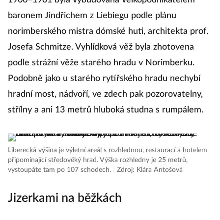
1900–1901 byla vybudována velkopodnikatelem
baronem Jindřichem z Liebiegu podle plánu
norimberského mistra dómské huti, architekta prof.
Josefa Schmitze. Vyhlídková věž byla zhotovena
podle strážní věže starého hradu v Norimberku.
Podobně jako u starého rytířského hradu nechybí
hradní most, nádvoří, ve zdech pak pozorovatelny,
střílny a ani 13 metrů hluboká studna s rumpálem.
Liberecká výšina je výletní areál s rozhlednou, restaurací a hotelem
připomínající středověký hrad. Výška rozhledny je 25 metrů,
vystoupáte tam po 107 schodech.
|
Zdroj: Klára Antošová
Jizerkami na běžkách