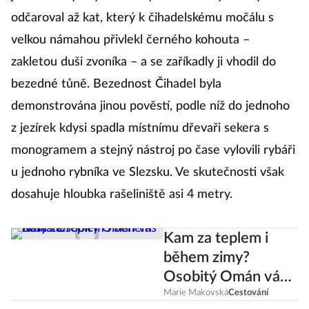
odčaroval až kat, který k čihadelskému močálu s
velkou námahou přivlekl černého kohouta –
zakletou duši zvoníka – a se zaříkadly ji vhodil do
bezedné tůně. Bezednost Čihadel byla
demonstrována jinou pověstí, podle níž do jednoho
z jezírek kdysi spadla místnímu dřevaři sekera s
monogramem a stejný nástroj po čase vylovili rybáři
u jednoho rybníka ve Slezsku. Ve skutečnosti však
dosahuje hloubka rašeliniště asi 4 metry.
Kam za teplem i
během zimy?
Osobitý Omán vás
dostane
Marie Makovská
Cestování