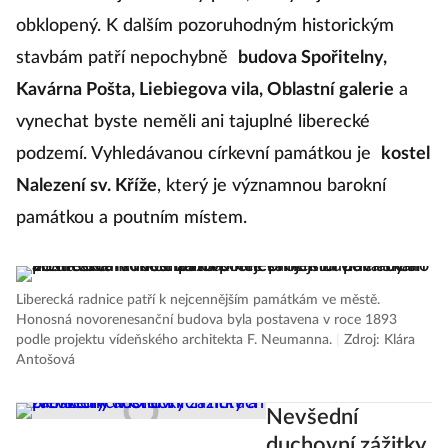
obklopený. K dalším pozoruhodným historickým
stavbám patří nepochybně
budova Spořitelny,
Kavárna Pošta, Liebiegova vila, Oblastní galerie
a
vynechat byste neměli ani tajuplné liberecké
podzemí. Vyhledávanou církevní památkou je
kostel
Nalezení sv. Kříže
, který je významnou barokní
památkou a poutním místem.
Liberecká radnice patří k nejcennějším památkám ve městě.
Honosná novorenesanční budova byla postavena v roce 1893
podle projektu vídeňského architekta F. Neumanna.
|
Zdroj: Klára
Antošová
Nevšední
duchovní zážitky