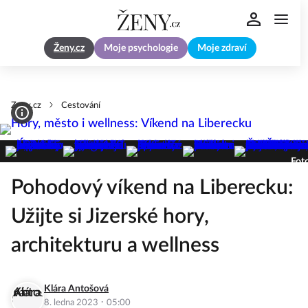
Ženy.cz
Moje psychologie
Moje zdraví
Zeny.cz
Cestování
Foto
Pohodový víkend na Liberecku:
Užijte si Jizerské hory,
architekturu a wellness
Klára Antošová
·
8. ledna 2023
05:00