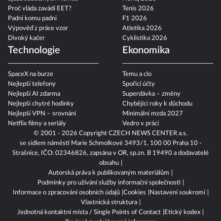
Proč vláda zavádí EET?
Tenis 2026
Padni komu padni
F1 2026
Výpověď z práce vzor
Atletika 2026
Divoký kačer
Cyklistika 2026
Technologie
Ekonomika
SpaceX na burze
Temu a clo
Nejlepší telefony
Spořicí účty
Nejlepší AI zdarma
Superdávka – změny
Nejlepší chytré hodinky
Chybějící roky k důchodu
Nejlepší VPN – srovnání
Minimální mzda 2027
Netflix filmy a seriály
Vedro v práci
© 2001 - 2026 Copyright
CZECH NEWS CENTER a.s.
se sídlem náměstí Marie Schmolkové 3493/1, 100 00 Praha 10 -
Strašnice, IČO: 02346826, zapsána v OR, sp.zn. B 19490 a dodavatelé
obsahu
Autorská práva k publikovaným materiálům
Podmínky pro užívání služby informační společnosti
Informace o zpracování osobních údajů
Cookies
Nastavení soukromí
Vlastnická struktura
Jednotná kontaktní místa / Single Points of Contact
Etický kodex