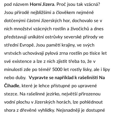
pod názvem
Horní Jizera
. Proč jsou tak vzácná?
Jsou přírodě nejbližšími a člověkem nejméně
dotčenými částmi Jizerských hor, dochovalo se v
nich množství vzácných rostlin a živočichů a dnes
představují unikátní ostrůvky severské přírody ve
střední Evropě. Jsou pamětí krajiny, ve svých
vrstvách uchovávají pylová zrna rostlin po tisíce let
své existence a lze z nich zjistit třeba to, že v
minulosti zde po téměř 5000 let rostly lísky, ale i lípy
nebo duby.
Vypravte se například k rašeliništi Na
Čihadle
, které je lehce přístupné po upravené
stezce. Na rašelinné jezírko, největší přirozenou
vodní plochu v Jizerských horách, lze pohlédnout
shora z dřevěné vyhlídky. Nejsnadněji je dostupné