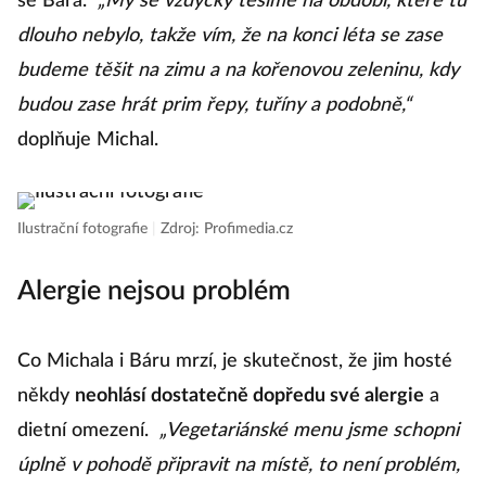
se Bára.
„My se vždycky těšíme na období, které tu
dlouho nebylo, takže vím, že na konci léta se zase
budeme těšit na zimu a na kořenovou zeleninu, kdy
budou zase hrát prim řepy, tuříny a podobně,“
doplňuje Michal.
Ilustrační fotografie
|
Zdroj: Profimedia.cz
Alergie nejsou problém
Co Michala i Báru mrzí, je skutečnost, že jim hosté
někdy
neohlásí dostatečně dopředu své alergie
a
dietní omezení.
„Vegetariánské menu jsme schopni
úplně v pohodě připravit na místě, to není problém,