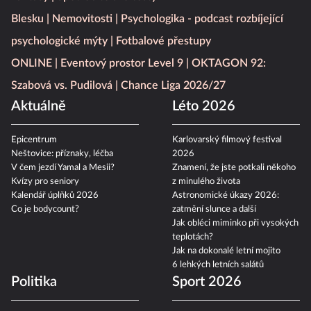
Blesku
Nemovitosti
Psychologika - podcast rozbíjející
psychologické mýty
Fotbalové přestupy
ONLINE
Eventový prostor Level 9
OKTAGON 92:
Szabová vs. Pudilová
Chance Liga 2026/27
Aktuálně
Léto 2026
Epicentrum
Karlovarský filmový festival
Neštovice: příznaky, léčba
2026
V čem jezdí Yamal a Mesii?
Znamení, že jste potkali někoho
Kvízy pro seniory
z minulého života
Kalendář úplňků 2026
Astronomické úkazy 2026:
Co je bodycount?
zatmění slunce a další
Jak obléci miminko při vysokých
teplotách?
Jak na dokonalé letní mojito
6 lehkých letních salátů
Politika
Sport 2026