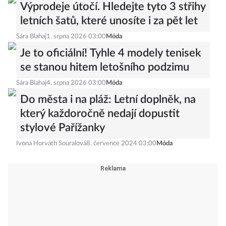
Výprodeje útočí. Hledejte tyto 3 střihy
letních šatů, které unosíte i za pět let
Sára Blahaj
1. srpna 2026 03:00
Móda
Je to oficiální! Tyhle 4 modely tenisek
se stanou hitem letošního podzimu
Sára Blahaj
4. srpna 2026 03:00
Móda
Do města i na pláž: Letní doplněk, na
který každoročně nedají dopustit
stylové Pařížanky
Ivona Horváth Souralová
8. července 2024 03:00
Móda