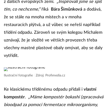
z dalších evropských zemí.
„Inspirovali jsme se spíš
tím, co nechceme,“
říká
Bára Šimůnková
a dodává,
že se stále na mnoha místech a v mnoha
restauracích plýtvá, a už vůbec se neřeší například
třídění odpadu. Zároveň se svým kolegou Michalem
uznávají, že je složité ve větších provozech třeba
všechny mastné plastové obaly omývat, aby se daly
vytřídit.
Ilustrační fotografie
|
Zdroj: Profimedia.cz
Ke klasickému tříděnému odpadu přidali i
vlastní
kompostér
.
„Máme kompostér bokashi (zpracovává
bioodpad za pomoci fermentace mikroorganismy,