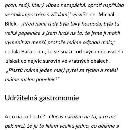
pozn. red.), který vůbec nezapáchá, oproti například
vermikompostéru s žížalami,“
vysvětluje
Michal
Bílek
.
„Před námi tady byla taky hospoda, byla tu
velká popelnice a jsem hrdá na to, že jsme ji mohli
vyměnit za menší, protože máme odpadu málo,“
dodala Bára s tím, že se snaží i od svých dodavatelů
získat co nejvíc surovin ve vratných obalech
.
„Plastů máme jeden malý pytel za týden a směsi
máme malou popelnici.“
Udržitelná gastronomie
A co na to hosté?
„Občas narážím na to, a to mě
pak mrzí, že je to lidem vcelku jedno, co děláme a