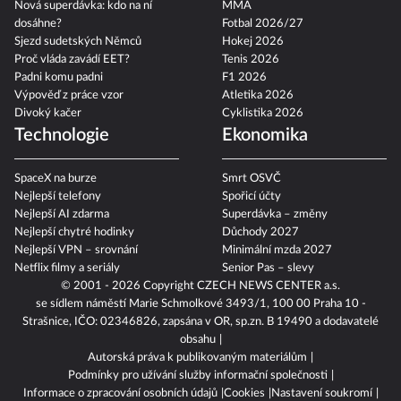
Nová superdávka: kdo na ní
MMA
dosáhne?
Fotbal 2026/27
Sjezd sudetských Němců
Hokej 2026
Proč vláda zavádí EET?
Tenis 2026
Padni komu padni
F1 2026
Výpověď z práce vzor
Atletika 2026
Divoký kačer
Cyklistika 2026
Technologie
Ekonomika
SpaceX na burze
Smrt OSVČ
Nejlepší telefony
Spořicí účty
Nejlepší AI zdarma
Superdávka – změny
Nejlepší chytré hodinky
Důchody 2027
Nejlepší VPN – srovnání
Minimální mzda 2027
Netflix filmy a seriály
Senior Pas – slevy
© 2001 - 2026 Copyright
CZECH NEWS CENTER a.s.
se sídlem náměstí Marie Schmolkové 3493/1, 100 00 Praha 10 -
Strašnice, IČO: 02346826, zapsána v OR, sp.zn. B 19490 a dodavatelé
obsahu
Autorská práva k publikovaným materiálům
Podmínky pro užívání služby informační společnosti
Informace o zpracování osobních údajů
Cookies
Nastavení soukromí