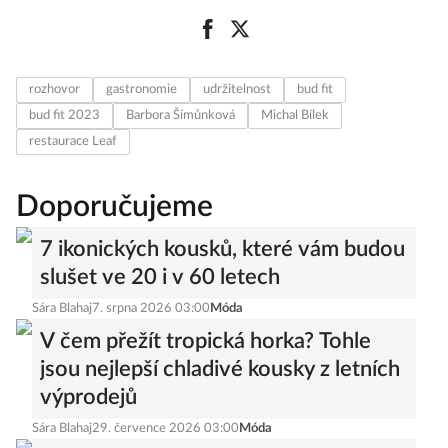
rozhovor
gastronomie
udržitelnost
bud fit
bud fit 2023
Barbora Šimůnková
Michal Bílek
restaurace Leaf
Doporučujeme
7 ikonických kousků, které vám budou
slušet ve 20 i v 60 letech
Sára Blahaj
7. srpna 2026 03:00
Móda
V čem přežít tropická horka? Tohle
jsou nejlepší chladivé kousky z letních
výprodejů
Sára Blahaj
29. července 2026 03:00
Móda