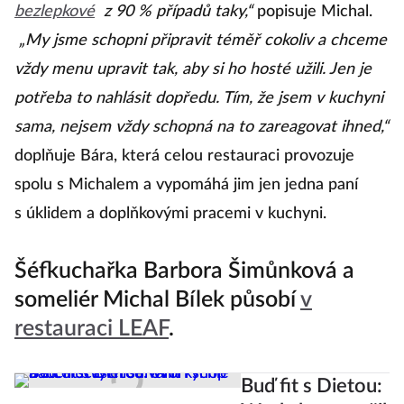
bezlepkové
z 90 % případů taky,“
popisuje Michal.
„My jsme schopni připravit téměř cokoliv a chceme
vždy menu upravit tak, aby si ho hosté užili. Jen je
potřeba to nahlásit dopředu. Tím, že jsem v kuchyni
sama, nejsem vždy schopná na to zareagovat ihned,“
doplňuje Bára, která celou restauraci provozuje
spolu s Michalem a vypomáhá jim jen jedna paní
s úklidem a doplňkovými pracemi v kuchyni.
Šéfkuchařka Barbora Šimůnková a
someliér Michal Bílek působí
v
restauraci LEAF
.
Buď fit s Dietou: