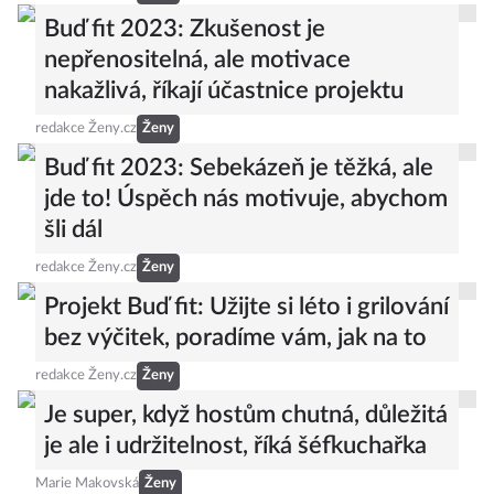
Buď fit 2023: Zkušenost je
nepřenositelná, ale motivace
nakažlivá, říkají účastnice projektu
redakce Ženy.cz
Ženy
Buď fit 2023: Sebekázeň je těžká, ale
jde to! Úspěch nás motivuje, abychom
šli dál
redakce Ženy.cz
Ženy
Projekt Buď fit: Užijte si léto i grilování
bez výčitek, poradíme vám, jak na to
redakce Ženy.cz
Ženy
Je super, když hostům chutná, důležitá
je ale i udržitelnost, říká šéfkuchařka
Marie Makovská
Ženy