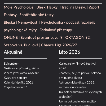
Moje Psychologie
Blesk Tlapky
Hráči na Blesku
iSport
Fantasy
Spotřebitelské testy
Blesku
Nemovitosti
Psychologika - podcast rozbíjející
psychologické mýty
Fotbalové přestupy
ONLINE
Eventový prostor Level 9
OKTAGON 92:
Szabová vs. Pudilová
Chance Liga 2026/27
Aktuálně
Léto 2026
Epicentrum
Karlovarský filmový festival
Neštovice: příznaky, léčba
2026
V čem jezdí Yamal a Mesii?
Znamení, že jste potkali někoho
Kvízy pro seniory
z minulého života
Kalendář úplňků 2026
Astronomické úkazy 2026:
Co je bodycount?
zatmění slunce a další
Jak obléci miminko při vysokých
teplotách?
Jak na dokonalé letní mojito