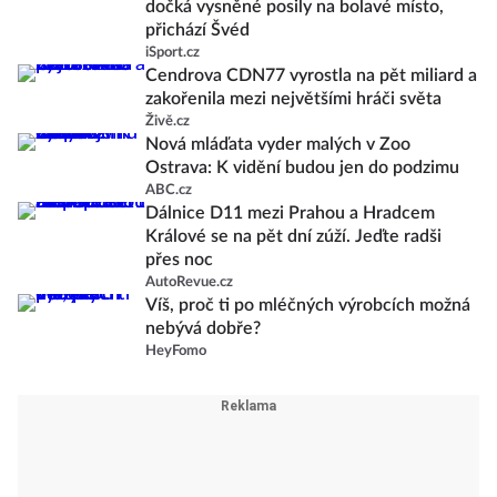
dočká vysněné posily na bolavé místo,
přichází Švéd
iSport.cz
Cendrova CDN77 vyrostla na pět miliard a
zakořenila mezi největšími hráči světa
Živě.cz
Nová mláďata vyder malých v Zoo
Ostrava: K vidění budou jen do podzimu
ABC.cz
Dálnice D11 mezi Prahou a Hradcem
Králové se na pět dní zúží. Jeďte radši
přes noc
AutoRevue.cz
Víš, proč ti po mléčných výrobcích možná
nebývá dobře?
HeyFomo