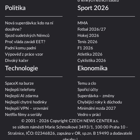
6 lehkých letních salátů
Politika
Sport 2026
Nová superdávka: kdo na ní
MMA
dosáhne?
Fotbal 2026/27
Sjezd sudetských Němců
Hokej 2026
Proč vláda zavádí EET?
Tenis 2026
Padni komu padni
F1 2026
Výpověď z práce vzor
Atletika 2026
Divoký kačer
Cyklistika 2026
Technologie
Ekonomika
SpaceX na burze
Temu a clo
Nejlepší telefony
Spořicí účty
Nejlepší AI zdarma
Superdávka – změny
Nejlepší chytré hodinky
Chybějící roky k důchodu
Nejlepší VPN – srovnání
Minimální mzda 2027
Netflix filmy a seriály
Vedro v práci
© 2001 - 2026 Copyright
CZECH NEWS CENTER a.s.
se sídlem náměstí Marie Schmolkové 3493/1, 100 00 Praha 10 -
Strašnice, IČO: 02346826, zapsána v OR, sp.zn. B 19490 a dodavatelé
obsahu