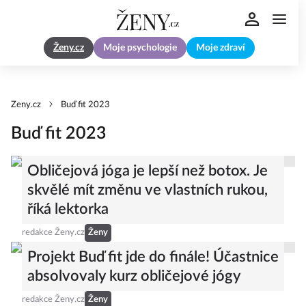
Ženy.cz
Moje psychologie
Moje zdraví
Zeny.cz
Buď fit 2023
Buď fit 2023
Obličejová jóga je lepší než botox. Je
skvělé mít změnu ve vlastních rukou,
říká lektorka
redakce Ženy.cz
Ženy
Projekt Buď fit jde do finále! Účastnice
absolvovaly kurz obličejové jógy
redakce Ženy.cz
Ženy