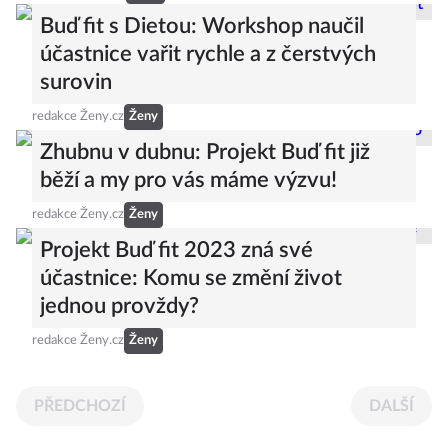
Buď fit s Dietou: Workshop naučil
účastnice vařit rychle a z čerstvých
surovin
redakce Ženy.cz
Ženy
Zhubnu v dubnu: Projekt Buď fit již
běží a my pro vás máme výzvu!
redakce Ženy.cz
Ženy
Projekt Buď fit 2023 zná své
účastnice: Komu se změní život
jednou provždy?
redakce Ženy.cz
Ženy
PŘEDCHOZÍ
DALŠÍ