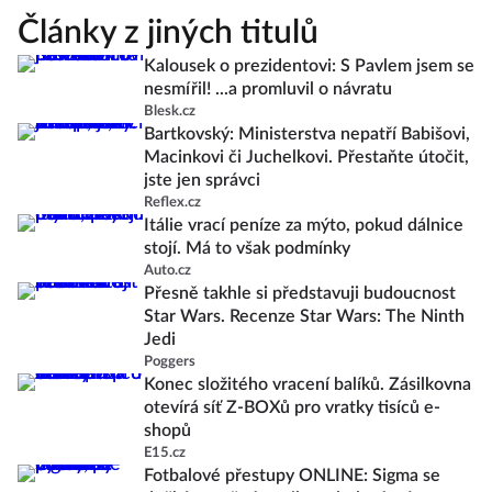
Články z jiných titulů
Kalousek o prezidentovi: S Pavlem jsem se
nesmířil! ...a promluvil o návratu
Blesk.cz
Bartkovský: Ministerstva nepatří Babišovi,
Macinkovi či Juchelkovi. Přestaňte útočit,
jste jen správci
Reflex.cz
Itálie vrací peníze za mýto, pokud dálnice
stojí. Má to však podmínky
Auto.cz
Přesně takhle si představuji budoucnost
Star Wars. Recenze Star Wars: The Ninth
Jedi
Poggers
Konec složitého vracení balíků. Zásilkovna
otevírá síť Z-BOXů pro vratky tisíců e-
shopů
E15.cz
Fotbalové přestupy ONLINE: Sigma se