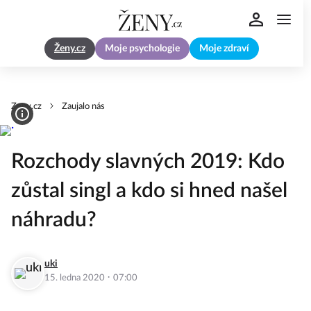
Ženy.cz
Moje psychologie
Moje zdraví
Zeny.cz
Zaujalo nás
Rozchody slavných 2019: Kdo
zůstal singl a kdo si hned našel
náhradu?
uki
·
15. ledna 2020
07:00