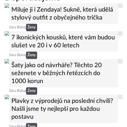
Miluje ji i Zendaya! Sukně, která udělá
stylový outfit z obyčejného trička
Sára Blahaj
Ženy
7 ikonických kousků, které vám budou
slušet ve 20 i v 60 letech
Sára Blahaj
Ženy
Šaty jako od návrháře? Těchto 20
seženete v běžných řetězcích do
1000 korun
Sára Blahaj
Ženy
Plavky z výprodejů na poslední chvíli?
Našli jsme ty nejlepší pro každou
postavu
Sára Blahaj
Ženy