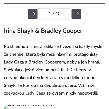
1
/ 10
Irina Shayk & Bradley Cooper
L
Po shlédnutí filmu Zrodila se hvězda si každý myslel,
J
že chemie, která byla mezi hlavními protagonisty
G
Lady Gaga a Bradley Cooperem, nebyla jen hraná.
z
Spekulace ještě více umocnil fakt, že herec v
m
červnu ukončil čtyřletý vztah s modelkou Irinou
pr
Shayk, se kterou má dvouletou dceru. Vztah se
t
zpěvačkou Lady Gaga
se ovšem nikdy nepotvrdil.
u