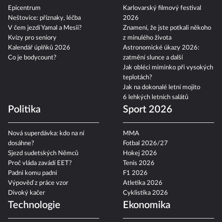
Epicentrum
Karlovarský filmový festival
Neštovice: příznaky, léčba
2026
V čem jezdí Yamal a Mesii?
Znamení, že jste potkali někoho
Kvízy pro seniory
z minulého života
Kalendář úplňků 2026
Astronomické úkazy 2026:
Co je bodycount?
zatmění slunce a další
Jak obléci miminko při vysokých
teplotách?
Jak na dokonalé letní mojito
6 lehkých letních salátů
Politika
Sport 2026
Nová superdávka: kdo na ní
MMA
dosáhne?
Fotbal 2026/27
Sjezd sudetských Němců
Hokej 2026
Proč vláda zavádí EET?
Tenis 2026
Padni komu padni
F1 2026
Výpověď z práce vzor
Atletika 2026
Divoký kačer
Cyklistika 2026
Technologie
Ekonomika