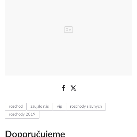
rozchod
zaujalo nás
vip
rozchody slavných
rozchody 2019
Doporučujeme