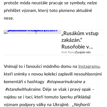
protože móda neustále pracuje se symboly, nelze
přehlížet význam, který toto písmeno aktuálně
nese.
„Rusákům vstup
zakázán.“
Rusofobie v
Česku přežívá
Anit Nono
Zaujalo nás
jako hnisavá rána
Vnímají to i fanoušci módního domu na
Instagramu
,
kteří snímky s novou kolekcí zaplavili nesouhlasnými
komentáři s hashtagy
#stopwarinukraine
a
#standwithukraine
. Děje se však i pravý opak –
najdou se i tací, kteří tomuto šperku přikládají
význam podpory války na Ukrajině.
„Nejhorší