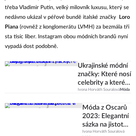
třeba Vladimir Putin, velký milovník luxusu, který se
nedávno ukázal v péřové bundě italské značky
Loro
Piana
(rovněž z konglomerátu LVMH) za bezmála tři
sta tisíc liber. Instagram obou módních brandů nyní
vypadá dost podobně.
Ukrajinské módní
značky: Které nosí
celebrity a které
bojují o přežití?
Ivona Horváth Souralová
Móda
Móda z Oscarů
2023: Elegantní
sázka na jistotu
v odstínech
Ivona Horváth Souralová