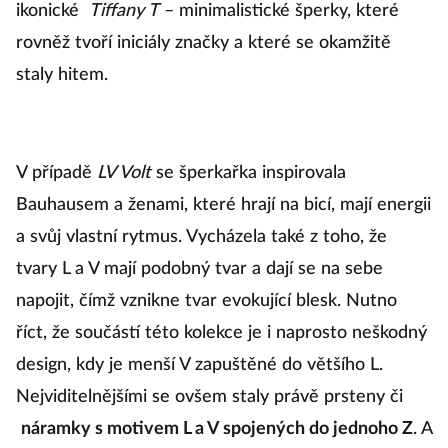
ikonické
Tiffany T
– minimalistické šperky, které
rovněž tvoří iniciály značky a které se okamžitě
staly hitem.
V případě
LV Volt
se šperkařka inspirovala
Bauhausem a ženami, které hrají na bicí, mají energii
a svůj vlastní rytmus. Vycházela také z toho, že
tvary L a V mají podobný tvar a dají se na sebe
napojit, čímž vznikne tvar evokující blesk. Nutno
říct, že součástí této kolekce je i naprosto neškodný
design, kdy je menší V zapuštěné do většího L.
Nejviditelnějšími se ovšem staly právě prsteny či
náramky s motivem L a V spojených do jednoho Z
. A