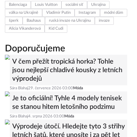
Balenciaga
Louis Vuitton
sociální síť
Ukrajina
válka na Ukrajině
Vladimir Putin
Instagram
módní dům
šperk
Bauhaus
ruská invaze na Ukrajinu
invaze
Alicia Vikanderová
Kid Cudi
Doporučujeme
V čem přežít tropická horka? Tohle
jsou nejlepší chladivé kousky z letních
výprodejů
Sára Blahaj
29. července 2026 03:00
Móda
Je to oficiální! Tyhle 4 modely tenisek
se stanou hitem letošního podzimu
Sára Blahaj
4. srpna 2026 03:00
Móda
Výprodeje útočí. Hledejte tyto 3 střihy
letních šatů, které unosíte i za pět let