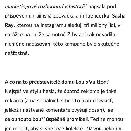
marketingové rozhodnutí v historii,“
napsala pod
příspěvek ukrajinská zpěvačka a influencerka
Sasha
Ray
, kterou na Instagramu sledují tři miliony lidí, v
narážce na to, že samotné Z by ani tak nevadilo,
nicméně načasování této kampaně bylo skutečně
nešťastné.
A co na to představitelé domu Louis Vuitton?
Nejspíš ve stylu hesla, že špatná reklama je také
reklama (a na sociálních sítích to platí obzvlášť,
jelikož i naštvané komentáře zvyšují dosah),
se
celou touto bouří úspěšně promlčeli
. Teď se mohou
jen modlit, aby si šperky z kolekce
LV Volt
nekoupil