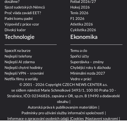
dosáhne?
Fotbal 2026/27
Sjezd sudetských Němců
Hokej 2026
Proč vláda zavádí EET?
Tenis 2026
Padni komu padni
F1 2026
Výpověď z práce vzor
Atletika 2026
Divoký kačer
Cyklistika 2026
Technologie
Ekonomika
SpaceX na burze
Temu a clo
Nejlepší telefony
Spořicí účty
Nejlepší AI zdarma
Superdávka – změny
Nejlepší chytré hodinky
Chybějící roky k důchodu
Nejlepší VPN – srovnání
Minimální mzda 2027
Netflix filmy a seriály
Vedro v práci
© 2001 - 2026 Copyright
CZECH NEWS CENTER a.s.
se sídlem náměstí Marie Schmolkové 3493/1, 100 00 Praha 10 -
Strašnice, IČO: 02346826, zapsána v OR, sp.zn. B 19490 a dodavatelé
obsahu
Autorská práva k publikovaným materiálům
Podmínky pro užívání služby informační společnosti
Informace o zpracování osobních údajů
Cookies
Nastavení soukromí
Vlastnická struktura