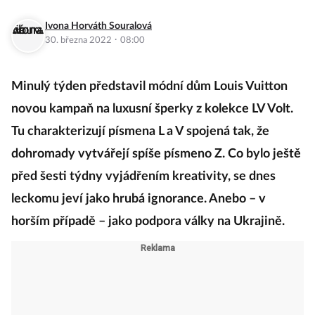
Ivona Horváth Souralová
·
30. března 2022
08:00
Minulý týden představil módní dům Louis Vuitton
novou kampaň na luxusní šperky z kolekce LV Volt.
Tu charakterizují písmena L a V spojená tak, že
dohromady vytvářejí spíše písmeno Z. Co bylo ještě
před šesti týdny vyjádřením kreativity, se dnes
leckomu jeví jako hrubá ignorance. Anebo – v
horším případě – jako podpora války na Ukrajině.