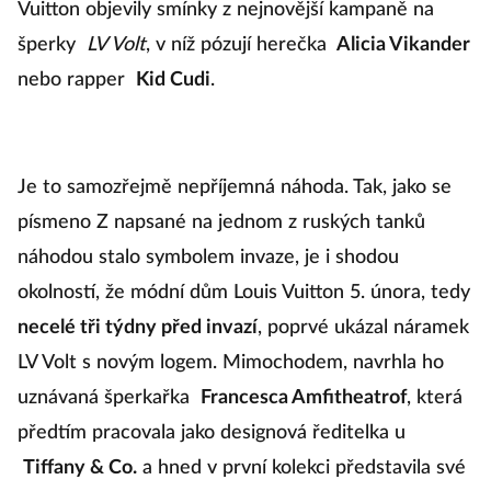
Vuitton objevily smínky z nejnovější kampaně na
šperky
LV Volt
, v níž pózují herečka
Alicia Vikander
nebo rapper
Kid Cudi
.
Je to samozřejmě nepříjemná náhoda. Tak, jako se
písmeno Z napsané na jednom z ruských tanků
náhodou stalo symbolem invaze, je i shodou
okolností, že módní dům Louis Vuitton 5. února, tedy
necelé tři týdny před invazí
, poprvé ukázal náramek
LV Volt s novým logem. Mimochodem, navrhla ho
uznávaná šperkařka
Francesca Amfitheatrof
, která
předtím pracovala jako designová ředitelka u
Tiffany & Co.
a hned v první kolekci představila své