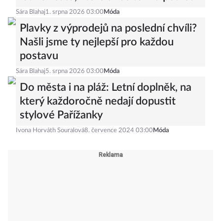
Sára Blahaj
1. srpna 2026 03:00
Móda
Plavky z výprodejů na poslední chvíli?
Našli jsme ty nejlepší pro každou
postavu
Sára Blahaj
5. srpna 2026 03:00
Móda
Do města i na pláž: Letní doplněk, na
který každoročně nedají dopustit
stylové Pařížanky
Ivona Horváth Souralová
8. července 2024 03:00
Móda