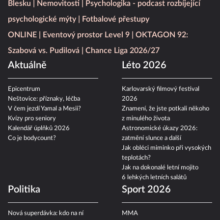
Blesku
Nemovitosti
Psychologika - podcast rozbíjející
psychologické mýty
Fotbalové přestupy
ONLINE
Eventový prostor Level 9
OKTAGON 92:
Szabová vs. Pudilová
Chance Liga 2026/27
Aktuálně
Léto 2026
Epicentrum
Karlovarský filmový festival
Neštovice: příznaky, léčba
2026
V čem jezdí Yamal a Mesii?
Znamení, že jste potkali někoho
Kvízy pro seniory
z minulého života
Kalendář úplňků 2026
Astronomické úkazy 2026:
Co je bodycount?
zatmění slunce a další
Jak obléci miminko při vysokých
teplotách?
Jak na dokonalé letní mojito
6 lehkých letních salátů
Politika
Sport 2026
Nová superdávka: kdo na ní
MMA