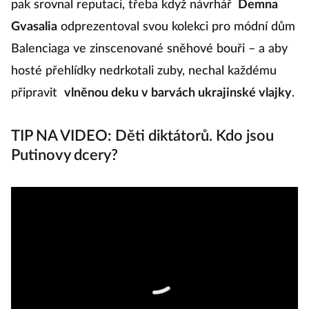
pak srovnal reputaci, třeba když návrhář
Demna
Gvasalia
odprezentoval svou kolekci pro módní dům
Balenciaga ve zinscenované sněhové bouři – a aby
hosté přehlídky nedrkotali zuby, nechal každému
připravit
vlněnou deku v barvách ukrajinské vlajky
.
TIP NA VIDEO: Děti diktátorů. Kdo jsou
Putinovy dcery?