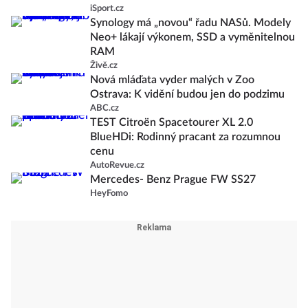
iSport.cz
Synology má „novou“ řadu NASů. Modely
Neo+ lákají výkonem, SSD a vyměnitelnou
RAM
Živě.cz
Nová mláďata vyder malých v Zoo
Ostrava: K vidění budou jen do podzimu
ABC.cz
TEST Citroën Spacetourer XL 2.0
BlueHDi: Rodinný pracant za rozumnou
cenu
AutoRevue.cz
Mercedes- Benz Prague FW SS27
HeyFomo