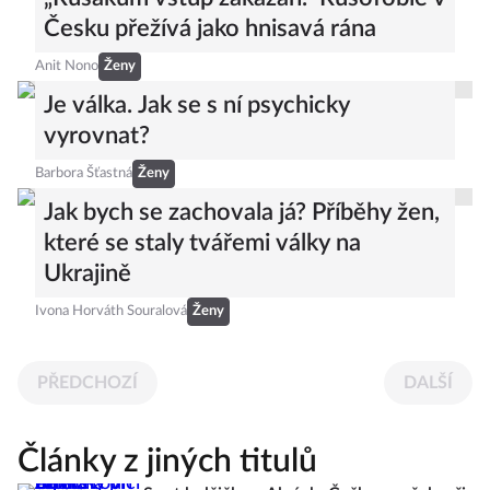
Česku přežívá jako hnisavá rána
Anit Nono
Ženy
Je válka. Jak se s ní psychicky
vyrovnat?
Barbora Šťastná
Ženy
Jak bych se zachovala já? Příběhy žen,
které se staly tvářemi války na
Ukrajině
Ivona Horváth Souralová
Ženy
PŘEDCHOZÍ
DALŠÍ
Články z jiných titulů