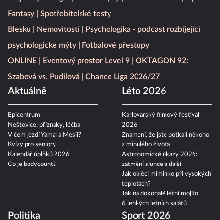
Fantasy
Spotřebitelské testy
Blesku
Nemovitosti
Psychologika - podcast rozbíjející
psychologické mýty
Fotbalové přestupy
ONLINE
Eventový prostor Level 9
OKTAGON 92:
Szabová vs. Pudilová
Chance Liga 2026/27
Aktuálně
Léto 2026
Epicentrum
Karlovarský filmový festival
Neštovice: příznaky, léčba
2026
V čem jezdí Yamal a Mesii?
Znamení, že jste potkali někoho
Kvízy pro seniory
z minulého života
Kalendář úplňků 2026
Astronomické úkazy 2026:
Co je bodycount?
zatmění slunce a další
Jak obléci miminko při vysokých
teplotách?
Jak na dokonalé letní mojito
6 lehkých letních salátů
Politika
Sport 2026