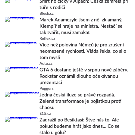
Smrt holčičky v Alpách: Češka zemřela při
túře s rodiči
Blesk.cz
Marek Adamczyk: Jsem z něj zklamaný.
Klempíř si hraje na ministra. Nestačí se
tak tvářit, musí zamakat
Reflex.cz
Více než polovina Němců je pro zrušení
neomezené rychlosti. Vláda řekla, co si o
tom myslí
Auto.cz
GTA 6 dostane ještě v srpnu nové záběry.
Rockstar oznámil dlouho očekávanou
prezentaci
Poggers
Jedna česká iluze se právě rozpadá.
Zelená transformace je pojistkou proti
chaosu
E15.cz
Zadražil po Besiktasi: Štve nás to. Ale
pokud budeme hrát jako dnes... Co se
stalo u gólu?