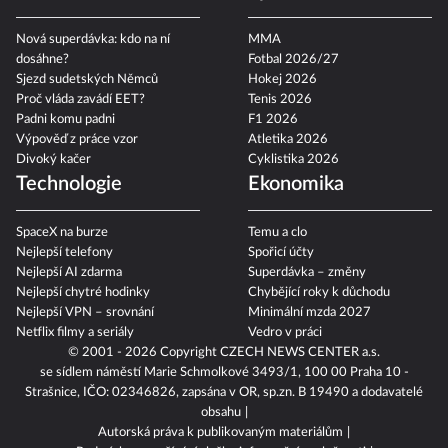
Nová superdávka: kdo na ní
MMA
dosáhne?
Fotbal 2026/27
Sjezd sudetských Němců
Hokej 2026
Proč vláda zavádí EET?
Tenis 2026
Padni komu padni
F1 2026
Výpověď z práce vzor
Atletika 2026
Divoký kačer
Cyklistika 2026
Technologie
Ekonomika
SpaceX na burze
Temu a clo
Nejlepší telefony
Spořicí účty
Nejlepší AI zdarma
Superdávka – změny
Nejlepší chytré hodinky
Chybějící roky k důchodu
Nejlepší VPN – srovnání
Minimální mzda 2027
Netflix filmy a seriály
Vedro v práci
© 2001 - 2026 Copyright
CZECH NEWS CENTER a.s.
se sídlem náměstí Marie Schmolkové 3493/1, 100 00 Praha 10 -
Strašnice, IČO: 02346826, zapsána v OR, sp.zn. B 19490 a dodavatelé
obsahu
Autorská práva k publikovaným materiálům