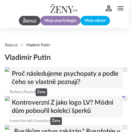
Ženy.cz
Moje psychologie
Moje zdraví
Zeny.cz
Vladimir Putin
Vladimir Putin
Proč následujeme psychopaty a podle
čeho se vlastně poznají?
Barbora Šťastná
Ženy
Kontroverzní Z jako logo LV? Módní
dům pobouřil kolekcí šperků
Ivona Horváth Souralová
Ženy
„Rusákům vstup zakázán.“ Rusofobie v