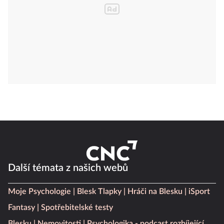
Další témata z našich webů
Moje Psychologie
Blesk Tlapky
Hráči na Blesku
iSport
Fantasy
Spotřebitelské testy
Blesku
Nemovitosti
Psychologika - podcast rozbíjející