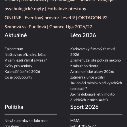
psychologické mýty
Fotbalové přestupy
ONLINE
Eventový prostor Level 9
OKTAGON 92:
Szabová vs. Pudilová
Chance Liga 2026/27
Aktuálně
Léto 2026
Epicentrum
Karlovarský filmový festival
Neštovice: příznaky, léčba
2026
V čem jezdí Yamal a Mesii?
Znamení, že jste potkali někoho
Kvízy pro seniory
z minulého života
Kalendář úplňků 2026
Astronomické úkazy 2026:
Co je bodycount?
zatmění slunce a další
Jak obléci miminko při vysokých
teplotách?
Jak na dokonalé letní mojito
6 lehkých letních salátů
Politika
Sport 2026
Nová superdávka: kdo na ní
MMA
dosáhne?
Fotbal 2026/27