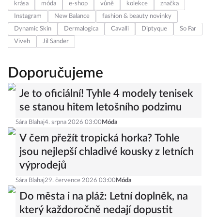
krása
móda
e-shop
vůně
kolekce
značka
Instagram
New Balance
fashion & beauty novinky
Dynamic Skin
Dermalogica
Cavalli
Diptyque
So Far
Viveh
Jil Sander
Doporučujeme
Je to oficiální! Tyhle 4 modely tenisek
se stanou hitem letošního podzimu
Sára Blahaj
4. srpna 2026 03:00
Móda
V čem přežít tropická horka? Tohle
jsou nejlepší chladivé kousky z letních
výprodejů
Sára Blahaj
29. července 2026 03:00
Móda
Do města i na pláž: Letní doplněk, na
který každoročně nedají dopustit