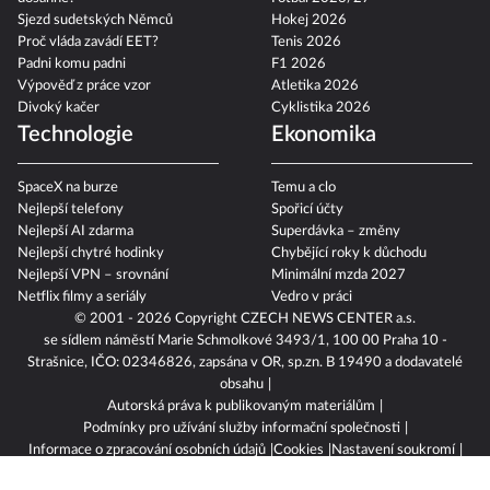
Sjezd sudetských Němců
Hokej 2026
Proč vláda zavádí EET?
Tenis 2026
Padni komu padni
F1 2026
Výpověď z práce vzor
Atletika 2026
Divoký kačer
Cyklistika 2026
Technologie
Ekonomika
SpaceX na burze
Temu a clo
Nejlepší telefony
Spořicí účty
Nejlepší AI zdarma
Superdávka – změny
Nejlepší chytré hodinky
Chybějící roky k důchodu
Nejlepší VPN – srovnání
Minimální mzda 2027
Netflix filmy a seriály
Vedro v práci
© 2001 - 2026 Copyright
CZECH NEWS CENTER a.s.
se sídlem náměstí Marie Schmolkové 3493/1, 100 00 Praha 10 -
Strašnice, IČO: 02346826, zapsána v OR, sp.zn. B 19490 a dodavatelé
obsahu
Autorská práva k publikovaným materiálům
Podmínky pro užívání služby informační společnosti
Informace o zpracování osobních údajů
Cookies
Nastavení soukromí
Vlastnická struktura