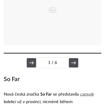
1
/ 6
So Far
D
Nová česká značka
So Far
se představila
capsule
O
kolekcí už v prosinci, nicméně během
tý