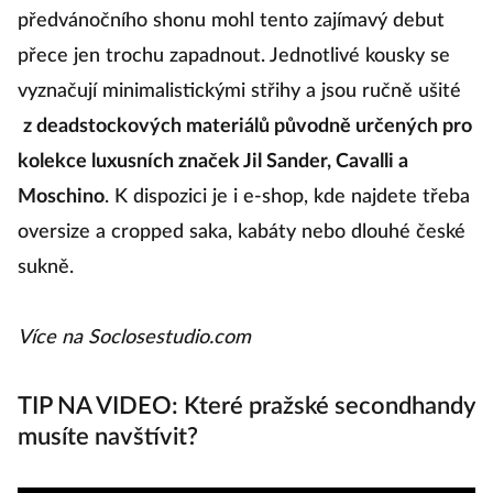
předvánočního shonu mohl tento zajímavý debut
s
přece jen trochu zapadnout. Jednotlivé kousky se
u
vyznačují minimalistickými střihy a jsou ručně ušité
ž
z deadstockových materiálů původně určených pro
p
kolekce luxusních značek Jil Sander, Cavalli a
kt
Moschino
. K dispozici je i e-shop, kde najdete třeba
t
oversize a cropped saka, kabáty nebo dlouhé české
s
sukně.
V
Více na Soclosestudio.com
TIP NA VIDEO: Které pražské secondhandy
musíte navštívit?