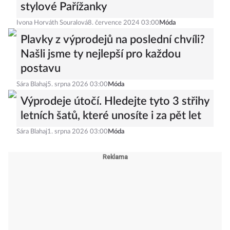
stylové Pařížanky
Ivona Horváth Souralová
8. července 2024 03:00
Móda
Plavky z výprodejů na poslední chvíli?
Našli jsme ty nejlepší pro každou
postavu
Sára Blahaj
5. srpna 2026 03:00
Móda
Výprodeje útočí. Hledejte tyto 3 střihy
letních šatů, které unosíte i za pět let
Sára Blahaj
1. srpna 2026 03:00
Móda