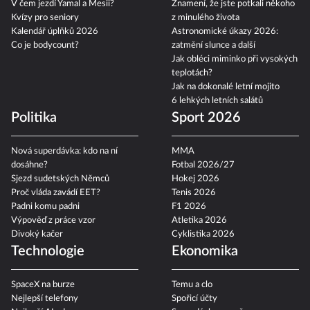
V čem jezdí Yamal a Mesii?
Znamení, že jste potkali někoho
Kvízy pro seniory
z minulého života
Kalendář úplňků 2026
Astronomické úkazy 2026:
Co je bodycount?
zatmění slunce a další
Jak obléci miminko při vysokých
teplotách?
Jak na dokonalé letní mojito
6 lehkých letních salátů
Politika
Sport 2026
Nová superdávka: kdo na ní
MMA
dosáhne?
Fotbal 2026/27
Sjezd sudetských Němců
Hokej 2026
Proč vláda zavádí EET?
Tenis 2026
Padni komu padni
F1 2026
Výpověď z práce vzor
Atletika 2026
Divoký kačer
Cyklistika 2026
Technologie
Ekonomika
SpaceX na burze
Temu a clo
Nejlepší telefony
Spořicí účty