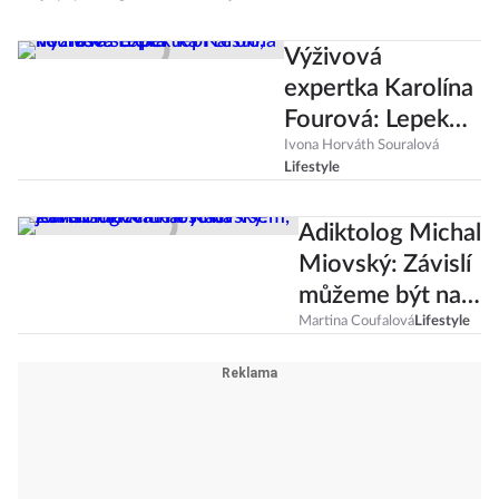
Výživová
expertka Karolína
Fourová: Lepek
lepí těsto, ne naše
Ivona Horváth Souralová
Lifestyle
střeva
Adiktolog Michal
Miovský: Závislí
můžeme být na
všem, jen
Martina Coufalová
Lifestyle
abstinovat
nestačí