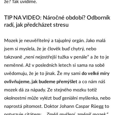
že? Tak uvidíme.
TIP NA VIDEO: Náročné období? Odborník
radí, jak předcházet stresu
Mozek je neuvěřitelný a tajuplný orgán. Jako malá
jsem si myslela, že je člověk buď chytrý, nebo
takzvaně „není nejostřejší tužka v penále“ a že to je
neměnné. Až v posledních letech si sama na sobě
uvědomuju, že je to jinak. Že my sami
do velké míry
ovlivňujeme, jak budeme přemýšlet
a co nám náš
mozek dá za nápady. Ze stejného mozku totiž
okolnostmi může vylézt buď geniální myšlenka, nebo
naprostá pitomost. Doktor Johann Caspar Rüegg to
potvrzuje citátem:
„Změň myšlení, změníš mozek.“