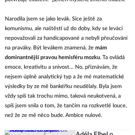
Narodila jsem se jako levák. Sice ještě za
komunismu, ale naštěstí už do doby, kdy se leváci
nepovažovali za handicapované a nebyli přeučováni
na praváky. Být levákem znamená, že
mám
dominantnější pravou hemisféru mozku
. Ta ovládá
emoce, kreativitu a snivost… No, přiznávám, že
nejsem úplně analytický typ a že mé matematické
výsledky by ze mě bankéřku neudělaly. Byla jsem
vždy spíš tak trochu mimo, taková neukotvená, a
spíš jsem snila o tom, že tančím na rozkvetlé louce,
než že ze mě něco bude. Ambice nulové.
Adéla Elbel o