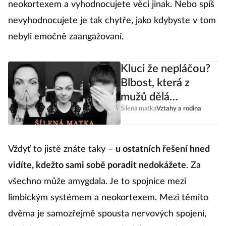
neokortexem a vyhodnocujete věci jinak. Nebo spíš
nevyhodnocujete je tak chytře, jako kdybyste v tom
nebyli emočně zaangažovaní.
Kluci že nepláčou?
Blbost, která z
mužů dělá
emocionální
Šílená matka
Vztahy a rodina
papiňáky
Vždyť to jistě znáte taky –
u ostatních řešení hned
vidíte, kdežto sami sobě poradit nedokážete
. Za
všechno může amygdala. Je to spojnice mezi
limbickým systémem a neokortexem. Mezi těmito
dvěma je samozřejmě spousta nervových spojení,