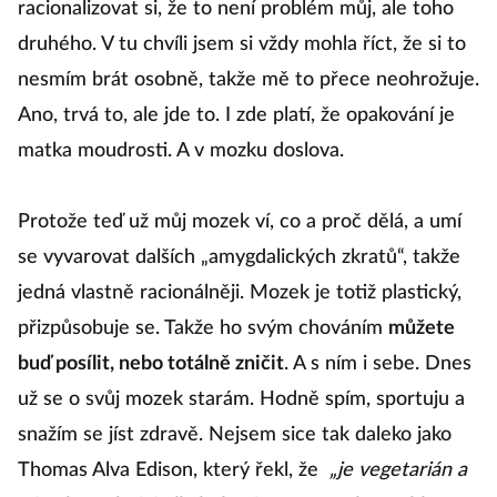
racionalizovat si, že to není problém můj, ale toho
druhého. V tu chvíli jsem si vždy mohla říct, že si to
nesmím brát osobně, takže mě to přece neohrožuje.
Ano, trvá to, ale jde to. I zde platí, že opakování je
matka moudrosti. A v mozku doslova.
Protože teď už můj mozek ví, co a proč dělá, a umí
se vyvarovat dalších „amygdalických zkratů“, takže
jedná vlastně racionálněji. Mozek je totiž plastický,
přizpůsobuje se. Takže ho svým chováním
můžete
buď posílit, nebo totálně zničit
. A s ním i sebe. Dnes
už se o svůj mozek starám. Hodně spím, sportuju a
snažím se jíst zdravě. Nejsem sice tak daleko jako
Thomas Alva Edison, který řekl, že
„je vegetarián a