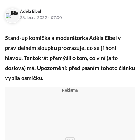
Adéla Elbel
·
28. ledna 2022
07:00
Stand-up komička a moderátorka Adéla Elbel v
pravidelném sloupku prozrazuje, co se jí honí
hlavou. Tentokrát přemýšlí o tom, co v ní (a to
doslova) má. Upozornění: před psaním tohoto článku
vypila osmičku.