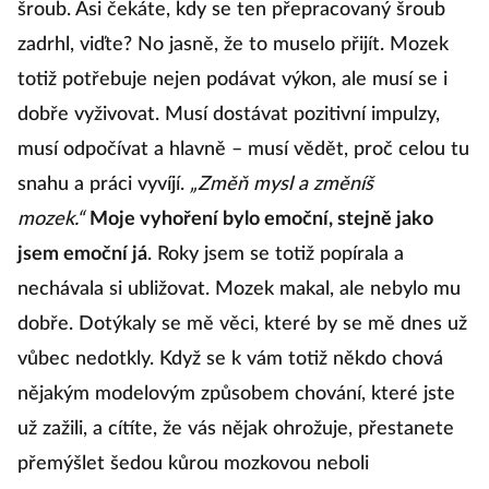
šroub. Asi čekáte, kdy se ten přepracovaný šroub
zadrhl, viďte? No jasně, že to muselo přijít. Mozek
totiž potřebuje nejen podávat výkon, ale musí se i
dobře vyživovat. Musí dostávat pozitivní impulzy,
musí odpočívat a hlavně – musí vědět, proč celou tu
snahu a práci vyvíjí.
„Změň mysl a změníš
mozek.“
Moje vyhoření bylo emoční, stejně jako
jsem emoční já
. Roky jsem se totiž popírala a
nechávala si ubližovat. Mozek makal, ale nebylo mu
dobře. Dotýkaly se mě věci, které by se mě dnes už
vůbec nedotkly. Když se k vám totiž někdo chová
nějakým modelovým způsobem chování, které jste
už zažili, a cítíte, že vás nějak ohrožuje, přestanete
přemýšlet šedou kůrou mozkovou neboli