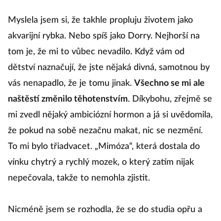
Myslela jsem si, že takhle propluju životem jako
akvarijní rybka. Nebo spíš jako Dorry. Nejhorší na
tom je, že mi to vůbec nevadilo. Když vám od
dětství naznačují, že jste nějaká divná, samotnou by
vás nenapadlo, že je tomu jinak.
Všechno se mi ale
naštěstí změnilo těhotenstvím
. Díkybohu, zřejmě se
mi zvedl nějaký ambiciózní hormon a já si uvědomila,
že pokud na sobě nezačnu makat, nic se nezmění.
To mi bylo třiadvacet. „Mimóza“, která dostala do
vínku chytrý a rychlý mozek, o který zatím nijak
nepečovala, takže to nemohla zjistit.
Nicméně jsem se rozhodla, že se do studia opřu a