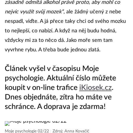
zásadně odmítá alkohol právě proto, aby mohl co
nejvíc využít svůj mozek“
, ale žádný učený z nebe
nespadl, viďte. A já přece taky chci od svého mozku
to nejlepší, co nabízí. A když na něj budu hodná,
vždycky mi za to něco dá. Jako moře sem tam
vyvrhne rybu. A třeba bude jednou zlatá.
Článek vyšel v časopisu Moje
psychologie. Aktuální číslo můžete
koupit v on-line trafice
iKiosek.cz
.
Dnes objednáte, zítra ho máte ve
schránce. A doprava je zdarma!
Moje psychologie 02/22
|
Zdroj: Anna Kovačič