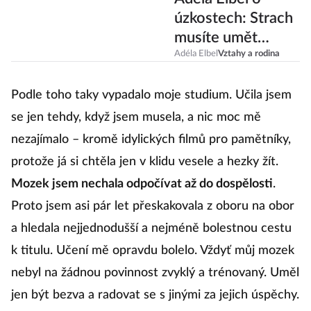
úzkostech: Strach
musíte umět
odkopnout co
Adéla Elbel
Vztahy a rodina
nejdál
Podle toho taky vypadalo moje studium. Učila jsem
se jen tehdy, když jsem musela, a nic moc mě
nezajímalo – kromě idylických filmů pro pamětníky,
protože já si chtěla jen v klidu vesele a hezky žít.
Mozek jsem nechala odpočívat až do dospělosti
.
Proto jsem asi pár let přeskakovala z oboru na obor
a hledala nejjednodušší a nejméně bolestnou cestu
k titulu. Učení mě opravdu bolelo. Vždyť můj mozek
nebyl na žádnou povinnost zvyklý a trénovaný. Uměl
jen být bezva a radovat se s jinými za jejich úspěchy.