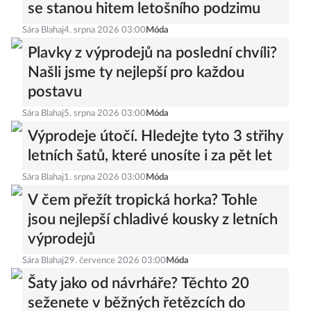
se stanou hitem letošního podzimu
Sára Blahaj
4. srpna 2026 03:00
Móda
Plavky z výprodejů na poslední chvíli?
Našli jsme ty nejlepší pro každou
postavu
Sára Blahaj
5. srpna 2026 03:00
Móda
Výprodeje útočí. Hledejte tyto 3 střihy
letních šatů, které unosíte i za pět let
Sára Blahaj
1. srpna 2026 03:00
Móda
V čem přežít tropická horka? Tohle
jsou nejlepší chladivé kousky z letních
výprodejů
Sára Blahaj
29. července 2026 03:00
Móda
Šaty jako od návrháře? Těchto 20
seženete v běžných řetězcích do