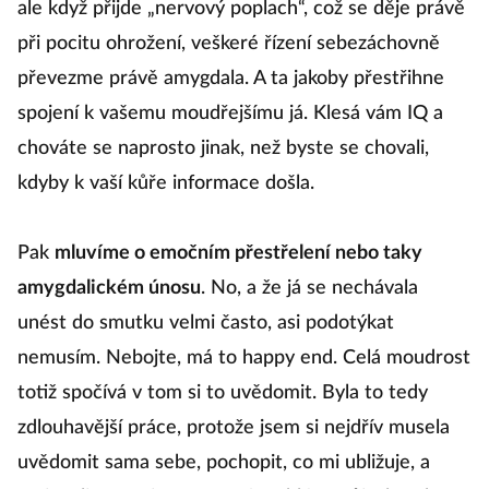
ale když přijde „nervový poplach“, což se děje právě
při pocitu ohrožení, veškeré řízení sebezáchovně
převezme právě amygdala. A ta jakoby přestřihne
spojení k vašemu moudřejšímu já. Klesá vám IQ a
chováte se naprosto jinak, než byste se chovali,
kdyby k vaší kůře informace došla.
Pak
mluvíme o emočním přestřelení nebo taky
amygdalickém únosu
. No, a že já se nechávala
unést do smutku velmi často, asi podotýkat
nemusím. Nebojte, má to happy end. Celá moudrost
totiž spočívá v tom si to uvědomit. Byla to tedy
zdlouhavější práce, protože jsem si nejdřív musela
uvědomit sama sebe, pochopit, co mi ubližuje, a