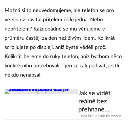
Možná si to neuvědomujeme, ale telefon se pro
většinu z nás tal přítelem číslo jedna. Nebo
nepřítelem? Každopádně se mu věnujeme v
průměru častěji za den než živým lidem. Kolikrát
scrollujete po displeji, aniž byste věděli proč.
Kolikrát bereme do ruky telefon, aniž bychom něco
konkrétního potřebovali – jen se tak podívat, jestli
někdo nenapsal.
Jak se vidět
reálně bez
přehnané
sebekritiky a jak
Linda Breuer
Jak zhubnout
správně mluvit