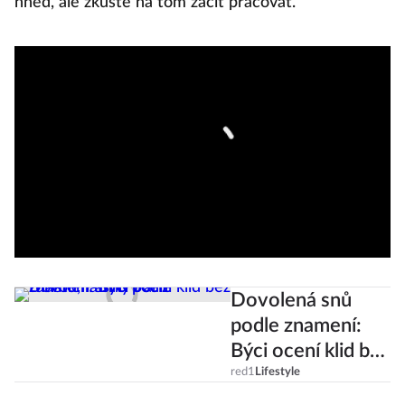
hned, ale zkuste na tom začít pracovat.
Dovolená snů
podle znamení:
Býci ocení klid bez
turistů, Panny
red1
Lifestyle
Paříž