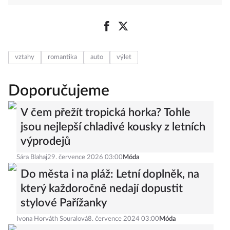
vztahy
romantika
auto
výlet
Doporučujeme
V čem přežít tropická horka? Tohle
jsou nejlepší chladivé kousky z letních
výprodejů
Sára Blahaj
29. července 2026 03:00
Móda
Do města i na pláž: Letní doplněk, na
který každoročně nedají dopustit
stylové Pařížanky
Ivona Horváth Souralová
8. července 2024 03:00
Móda