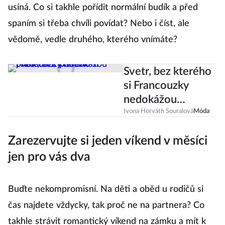
usíná. Co si takhle pořídit normální budík a před
spaním si třeba chvíli povídat? Nebo i číst, ale
vědomě, vedle druhého, kterého vnímáte?
Svetr, bez kterého
si Francouzky
nedokážou
představit podzim
Ivona Horváth Souralová
Móda
Zarezervujte si jeden víkend v měsíci
jen pro vás dva
Buďte nekompromisní. Na děti a oběd u rodičů si
čas najdete vždycky, tak proč ne na partnera? Co
takhle strávit romantický víkend na zámku a mít k