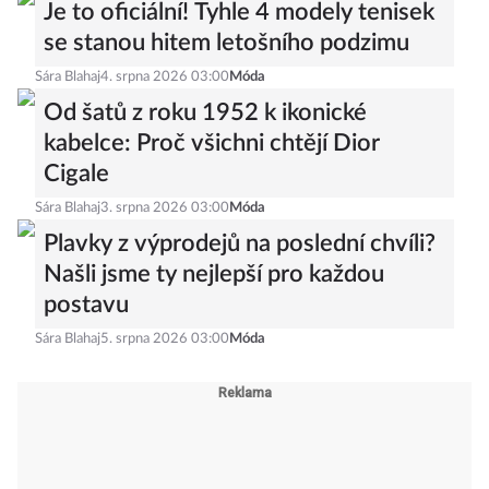
Je to oficiální! Tyhle 4 modely tenisek
se stanou hitem letošního podzimu
Sára Blahaj
4. srpna 2026 03:00
Móda
Od šatů z roku 1952 k ikonické
kabelce: Proč všichni chtějí Dior
Cigale
Sára Blahaj
3. srpna 2026 03:00
Móda
Plavky z výprodejů na poslední chvíli?
Našli jsme ty nejlepší pro každou
postavu
Sára Blahaj
5. srpna 2026 03:00
Móda