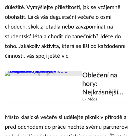
důležité. Vymýšlejte příležitosti, jak se vzájemně
obohatit. Láká vás degustační večeře o osmi
chodech, skok z letadla nebo zavzpomínat na
studentská léta a chodit do tanečních? Jděte do
toho. Jakákoliv aktivita, která se liší od každodenní
činnosti, vás spojí ještě víc.
Oblečení na
hory:
Nejkrásnější
bundy,
uki
Móda
oteplovačky i
rukavice z
Místo klasické večeře si udělejte piknik v přírodě a
aktuálních
před odchodem do práce nechte svému partnerovi
kolekcí!