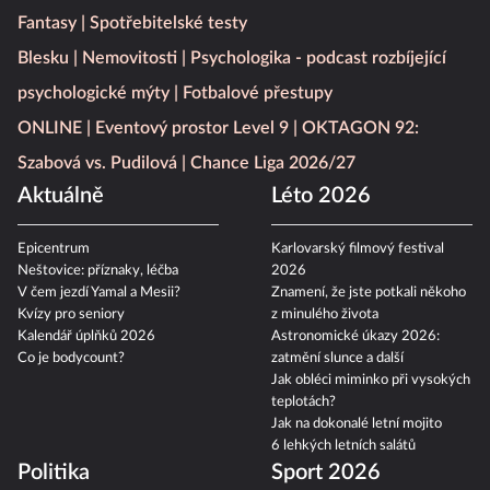
Fantasy
Spotřebitelské testy
Blesku
Nemovitosti
Psychologika - podcast rozbíjející
psychologické mýty
Fotbalové přestupy
ONLINE
Eventový prostor Level 9
OKTAGON 92:
Szabová vs. Pudilová
Chance Liga 2026/27
Aktuálně
Léto 2026
Epicentrum
Karlovarský filmový festival
Neštovice: příznaky, léčba
2026
V čem jezdí Yamal a Mesii?
Znamení, že jste potkali někoho
Kvízy pro seniory
z minulého života
Kalendář úplňků 2026
Astronomické úkazy 2026:
Co je bodycount?
zatmění slunce a další
Jak obléci miminko při vysokých
teplotách?
Jak na dokonalé letní mojito
6 lehkých letních salátů
Politika
Sport 2026