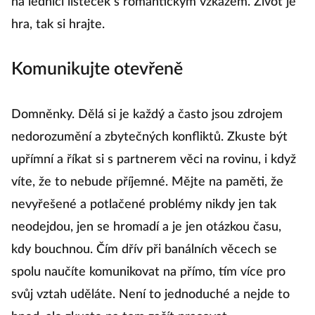
na lednici lísteček s romantickým vzkazem. Život je
hra, tak si hrajte.
Komunikujte otevřeně
Domněnky. Dělá si je každý a často jsou zdrojem
nedorozumění a zbytečných konfliktů. Zkuste být
upřímní a říkat si s partnerem věci na rovinu, i když
víte, že to nebude příjemné. Mějte na paměti, že
nevyřešené a potlačené problémy nikdy jen tak
neodejdou, jen se hromadí a je jen otázkou času,
kdy bouchnou. Čím dřív při banálních věcech se
spolu naučíte komunikovat na přímo, tím více pro
svůj vztah uděláte. Není to jednoduché a nejde to