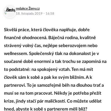
redakce Ženy.cz
·
18. listopadu 2019
16:58
Skvělá práce, která člověka naplňuje, dobře
finančně ohodnocená. Báječná rodina, kvalitně
strávený volný čas, nejlépe seberozvojem nebo
wellnessem. Společenský tlak na dokonalost je v
současné době enormní a tak trochu se zapomíná na
to podstatné: na spokojený vztah. Ten má mít
člověk sám k sobě a pak ke svým bližním. A k
partnerovi. To je samozřejmě běh na dlouhou trať a
musí se na tom pracovat. Někdy je potřeba přežít
krize, jindy stačí pár maličkostí. Co můžete udělat
hned, abyste k sobě s partnerem měli blíž?