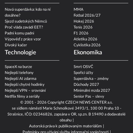
Nová superdávka: kdo na ní
MMA
dosáhne?
Fotbal 2026/27
Sjezd sudetských Němců
Hokej 2026
Proč vláda zavádí EET?
Tenis 2026
Padni komu padni
F1 2026
Výpověď z práce vzor
Atletika 2026
Divoký kačer
Cyklistika 2026
Technologie
Ekonomika
SpaceX na burze
Smrt OSVČ
Nejlepší telefony
Spořicí účty
Nejlepší AI zdarma
Superdávka – změny
Nejlepší chytré hodinky
Důchody 2027
Nejlepší VPN – srovnání
Minimální mzda 2027
Netflix filmy a seriály
Senior Pas – slevy
© 2001 - 2026 Copyright
CZECH NEWS CENTER a.s.
se sídlem náměstí Marie Schmolkové 3493/1, 100 00 Praha 10 -
Strašnice, IČO: 02346826, zapsána v OR, sp.zn. B 19490 a dodavatelé
obsahu
Autorská práva k publikovaným materiálům
Podmínky pro užívání služby informační společnosti