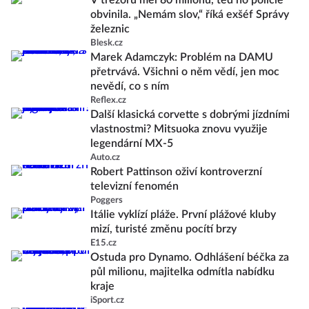
V trezoru měl 80 milionů, teď ho policie
obvinila. „Nemám slov,“ říká exšéf Správy
železnic
Blesk.cz
Marek Adamczyk: Problém na DAMU
přetrvává. Všichni o něm vědí, jen moc
nevědí, co s ním
Reflex.cz
Další klasická corvette s dobrými jízdními
vlastnostmi? Mitsuoka znovu využije
legendární MX-5
Auto.cz
Robert Pattinson oživí kontroverzní
televizní fenomén
Poggers
Itálie vyklízí pláže. První plážové kluby
mizí, turisté změnu pocítí brzy
E15.cz
Ostuda pro Dynamo. Odhlášení béčka za
půl milionu, majitelka odmítla nabídku
kraje
iSport.cz