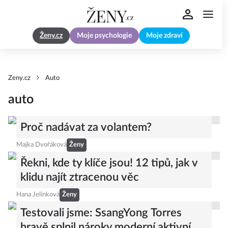
Ženy.cz
Moje psychologie
Moje zdraví
Zeny.cz
Auto
auto
Proč nadávat za volantem?
Majka Dvořáková
Ženy
Řekni, kde ty klíče jsou! 12 tipů, jak v
klidu najít ztracenou věc
Hana Jelínková
Ženy
Testovali jsme: SsangYong Torres
hravě splnil nároky moderní aktivní