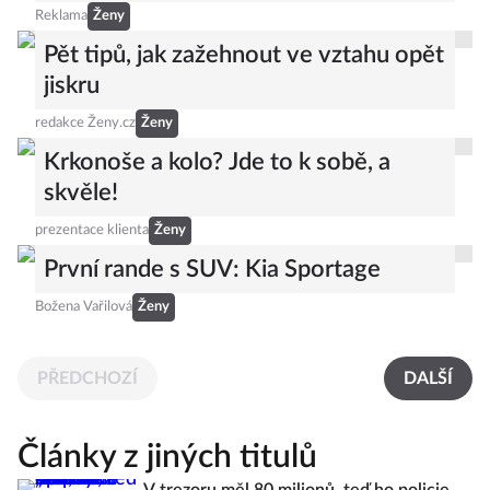
Reklama
Ženy
Pět tipů, jak zažehnout ve vztahu opět
jiskru
redakce Ženy.cz
Ženy
Krkonoše a kolo? Jde to k sobě, a
skvěle!
prezentace klienta
Ženy
První rande s SUV: Kia Sportage
Božena Vařilová
Ženy
PŘEDCHOZÍ
DALŠÍ
Články z jiných titulů