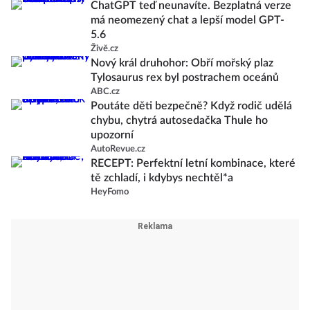
ChatGPT teď neunavíte. Bezplatná verze
má neomezený chat a lepší model GPT-
5.6
Živě.cz
Nový král druhohor: Obří mořský plaz
Tylosaurus rex byl postrachem oceánů
ABC.cz
Poutáte děti bezpečně? Když rodič udělá
chybu, chytrá autosedačka Thule ho
upozorní
AutoRevue.cz
RECEPT: Perfektní letní kombinace, které
tě zchladí, i kdybys nechtěl*a
HeyFomo