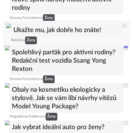
rodiny
Simona Formánková
Ženy
Ukažte mu, jak dobře ho znáte!
Reklama
Ženy
Spolehlivý parťák pro aktivní rodiny?
Redakční test vozidla Ssang Yong
Rexton
Simona Formánková
Ženy
Obaly na kosmetiku ekologicky a
stylově. Jak se vám líbí návrhy vítězů
Model Young Package?
Magdaléna Kadlecová
Ženy
Jak vybrat ideální auto pro ženy?