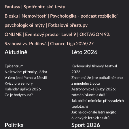
Fantasy
Spotřebitelské testy
Blesku
Nemovitosti
Psychologika - podcast rozbíjející
psychologické mýty
Fotbalové přestupy
ONLINE
Eventový prostor Level 9
OKTAGON 92:
Szabová vs. Pudilová
Chance Liga 2026/27
Aktuálně
Léto 2026
Epicentrum
Karlovarský filmový festival
Neštovice: příznaky, léčba
2026
V čem jezdí Yamal a Mesii?
Znamení, že jste potkali někoho
Kvízy pro seniory
z minulého života
Kalendář úplňků 2026
Astronomické úkazy 2026:
Co je bodycount?
zatmění slunce a další
Jak obléci miminko při vysokých
teplotách?
Jak na dokonalé letní mojito
6 lehkých letních salátů
Politika
Sport 2026