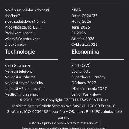
Nová superdávka: kdo na ní
MMA
dosáhne?
Fotbal 2026/27
Sjezd sudetských Němců
Hokej 2026
Proč vláda zavádí EET?
Tenis 2026
Padni komu padni
F1 2026
Výpověď z práce vzor
Atletika 2026
Divoký kačer
Cyklistika 2026
Technologie
Ekonomika
SpaceX na burze
Smrt OSVČ
Nejlepší telefony
Spořicí účty
Nejlepší AI zdarma
Superdávka – změny
Nejlepší chytré hodinky
Důchody 2027
Nejlepší VPN – srovnání
Minimální mzda 2027
Netflix filmy a seriály
Senior Pas – slevy
© 2001 - 2026 Copyright
CZECH NEWS CENTER a.s.
se sídlem náměstí Marie Schmolkové 3493/1, 100 00 Praha 10 -
Strašnice, IČO: 02346826, zapsána v OR, sp.zn. B 19490 a dodavatelé
obsahu
Autorská práva k publikovaným materiálům