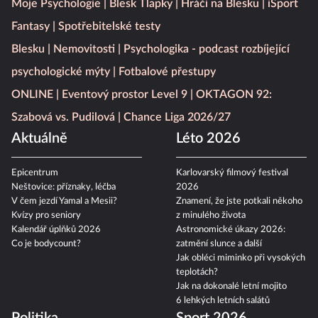
Moje Psychologie
Blesk Tlapky
Hráči na Blesku
iSport
Fantasy
Spotřebitelské testy
Blesku
Nemovitosti
Psychologika - podcast rozbíjející
psychologické mýty
Fotbalové přestupy
ONLINE
Eventový prostor Level 9
OKTAGON 92:
Szabová vs. Pudilová
Chance Liga 2026/27
Aktuálně
Léto 2026
Epicentrum
Karlovarský filmový festival
Neštovice: příznaky, léčba
2026
V čem jezdí Yamal a Mesii?
Znamení, že jste potkali někoho
Kvízy pro seniory
z minulého života
Kalendář úplňků 2026
Astronomické úkazy 2026:
Co je bodycount?
zatmění slunce a další
Jak obléci miminko při vysokých
teplotách?
Jak na dokonalé letní mojito
6 lehkých letních salátů