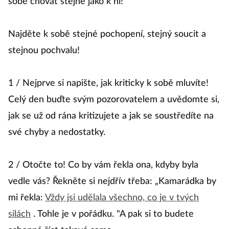
sobě chovat stejně jako k ní!
Najděte k sobě stejné pochopení, stejný soucit a
stejnou pochvalu!
1 / Nejprve si napište, jak kriticky k sobě mluvíte!
Celý den buďte svým pozorovatelem a uvědomte si,
jak se už od rána kritizujete a jak se soustředíte na
své chyby a nedostatky.
2 / Otočte to! Co by vám řekla ona, kdyby byla
vedle vás? Řekněte si nejdřív třeba: „Kamarádka by
mi řekla:
Vždy jsi udělala všechno, co je v tvých
silách
. Tohle je v pořádku. "A pak si to budete