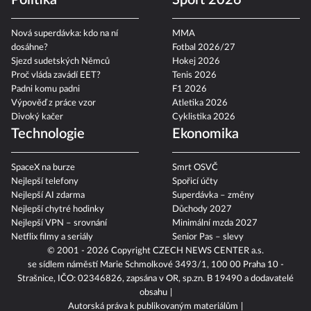
Politika
Sport 2026
Nová superdávka: kdo na ní
MMA
dosáhne?
Fotbal 2026/27
Sjezd sudetských Němců
Hokej 2026
Proč vláda zavádí EET?
Tenis 2026
Padni komu padni
F1 2026
Výpověď z práce vzor
Atletika 2026
Divoký kačer
Cyklistika 2026
Technologie
Ekonomika
SpaceX na burze
Smrt OSVČ
Nejlepší telefony
Spořicí účty
Nejlepší AI zdarma
Superdávka – změny
Nejlepší chytré hodinky
Důchody 2027
Nejlepší VPN – srovnání
Minimální mzda 2027
Netflix filmy a seriály
Senior Pas – slevy
© 2001 - 2026 Copyright
CZECH NEWS CENTER a.s.
se sídlem náměstí Marie Schmolkové 3493/1, 100 00 Praha 10 -
Strašnice, IČO: 02346826, zapsána v OR, sp.zn. B 19490 a dodavatelé
obsahu
Autorská práva k publikovaným materiálům