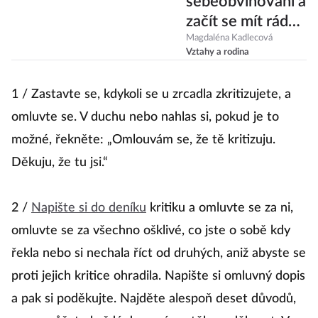
sebeobviňování a
začít se mít rád?
Zkuste tipy Marie
Magdaléna Kadlecová
Vztahy a rodina
Kondo!
1 / Zastavte se, kdykoli se u zrcadla zkritizujete, a
omluvte se. V duchu nebo nahlas si, pokud je to
možné, řekněte: „Omlouvám se, že tě kritizuju.
Děkuju, že tu jsi.“
2 /
Napište si do deníku
kritiku a omluvte se za ni,
omluvte se za všechno ošklivé, co jste o sobě kdy
řekla nebo si nechala říct od druhých, aniž abyste se
proti jejich kritice ohradila. Napište si omluvný dopis
a pak si poděkujte. Najděte alespoň deset důvodů,