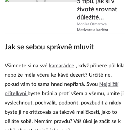
5 tipů, jak si v
životě srovnat
důležité
myšlenky. Který
Monika Otmarová
Motivace a kariéra
bude vyhovovat
vám?
Jak se sebou správně mluvit
Všimnete si na své
kamarádce
, když přibere půl kila
nebo že měla včera ke kávě dezert? Určitě ne,
pokud vám to sama hned nepřizná. Svou
Nejbližší
přítelkyni
byste bránila proti všem a všemu, umíte ji
vyslechnout, pochválit, podpořit, povzbudit a nikdy
byste ji nekritizovala za takové maličkosti, jako to
děláte sobě. Nemám pravdu? Váš úkol je začít se k