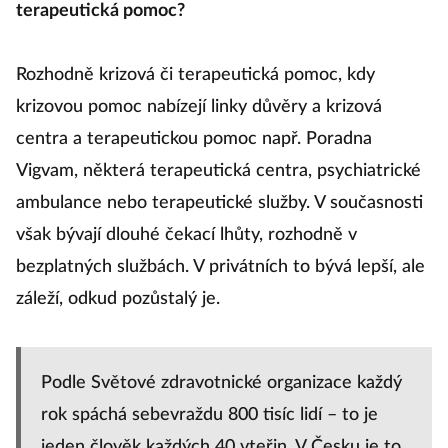
terapeutická pomoc?
Rozhodně krizová či terapeutická pomoc, kdy
krizovou pomoc nabízejí linky důvěry a krizová
centra a terapeutickou pomoc např. Poradna
Vigvam, některá terapeutická centra, psychiatrické
ambulance nebo terapeutické služby. V současnosti
však bývají dlouhé čekací lhůty, rozhodně v
bezplatných službách. V privátních to bývá lepší, ale
záleží, odkud pozůstalý je.
Podle Světové zdravotnické organizace každý
rok spáchá sebevraždu 800 tisíc lidí – to je
jeden člověk každých 40 vteřin. V Česku je to