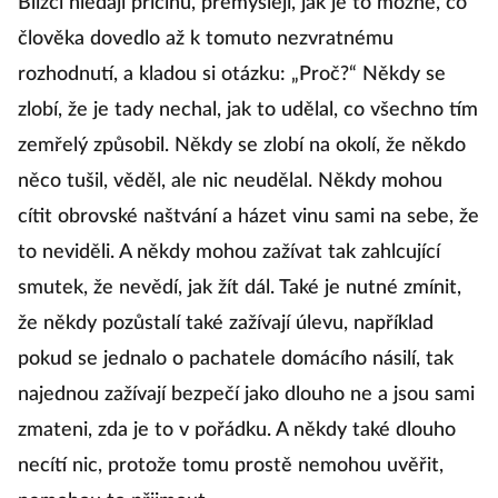
Blízcí hledají příčinu, přemýšlejí, jak je to možné, co
člověka dovedlo až k tomuto nezvratnému
rozhodnutí, a kladou si otázku: „Proč?“ Někdy se
zlobí, že je tady nechal, jak to udělal, co všechno tím
zemřelý způsobil. Někdy se zlobí na okolí, že někdo
něco tušil, věděl, ale nic neudělal. Někdy mohou
cítit obrovské naštvání a házet vinu sami na sebe, že
to neviděli. A někdy mohou zažívat tak zahlcující
smutek, že nevědí, jak žít dál. Také je nutné zmínit,
že někdy pozůstalí také zažívají úlevu, například
pokud se jednalo o pachatele domácího násilí, tak
najednou zažívají bezpečí jako dlouho ne a jsou sami
zmateni, zda je to v pořádku. A někdy také dlouho
necítí nic, protože tomu prostě nemohou uvěřit,