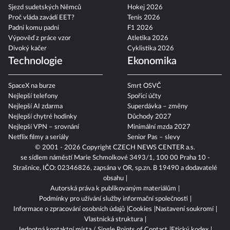
Sjezd sudetských Němců
Hokej 2026
Proč vláda zavádí EET?
Tenis 2026
Padni komu padni
F1 2026
Výpověď z práce vzor
Atletika 2026
Divoký kačer
Cyklistika 2026
Technologie
Ekonomika
SpaceX na burze
Smrt OSVČ
Nejlepší telefony
Spořicí účty
Nejlepší AI zdarma
Superdávka – změny
Nejlepší chytré hodinky
Důchody 2027
Nejlepší VPN – srovnání
Minimální mzda 2027
Netflix filmy a seriály
Senior Pas – slevy
© 2001 - 2026 Copyright
CZECH NEWS CENTER a.s.
se sídlem náměstí Marie Schmolkové 3493/1, 100 00 Praha 10 -
Strašnice, IČO: 02346826, zapsána v OR, sp.zn. B 19490 a dodavatelé
obsahu
Autorská práva k publikovaným materiálům
Podmínky pro užívání služby informační společnosti
Informace o zpracování osobních údajů
Cookies
Nastavení soukromí
Vlastnická struktura
Jednotná kontaktní místa / Single Points of Contact
Etický kodex