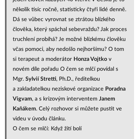
několik tisíc ročně, statisticky čtyři lidé denně.
Dá se vůbec vyrovnat se ztrátou blízkého
člověka, který spáchal sebevraždu? Jak proces
truchlení probíhá? Je možné blízkému člověku
včas pomoci, aby nedošlo nejhoršímu? O tom
si terapeut a moderátor
Honza Vojtko
v
novém díle pořadu O čem se mlčí povídal s
Mgr.
Sylvií Stretti
, Ph.D., ředitelkou
a zakladatelkou neziskové organizace
Poradna
Vigvam
, a s krizovým interventem
Janem
Kaňákem
. Celý rozhovor si můžete pustit ve
videu v úvodu článku.
O čem se mlčí: Když žití bolí