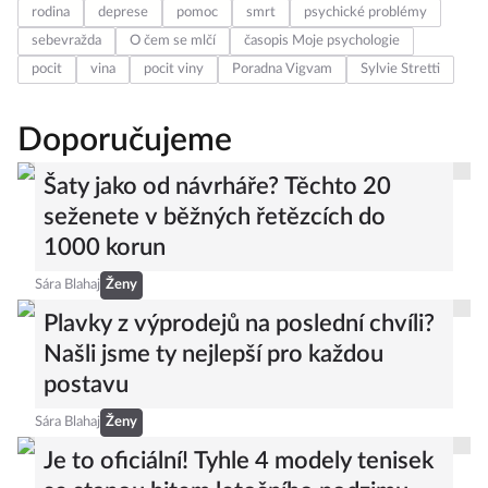
rodina
deprese
pomoc
smrt
psychické problémy
sebevražda
O čem se mlčí
časopis Moje psychologie
pocit
vina
pocit viny
Poradna Vigvam
Sylvie Stretti
Doporučujeme
Šaty jako od návrháře? Těchto 20
seženete v běžných řetězcích do
1000 korun
Sára Blahaj
Ženy
Plavky z výprodejů na poslední chvíli?
Našli jsme ty nejlepší pro každou
postavu
Sára Blahaj
Ženy
Je to oficiální! Tyhle 4 modely tenisek