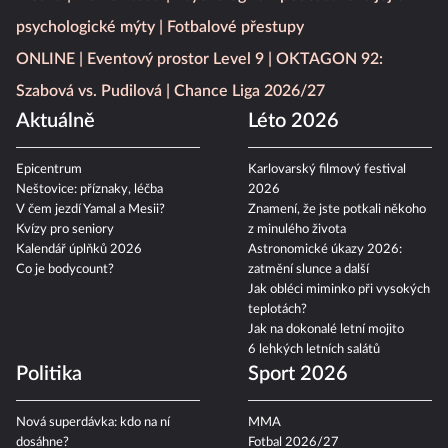
psychologické mýty
Fotbalové přestupy
ONLINE
Eventový prostor Level 9
OKTAGON 92:
Szabová vs. Pudilová
Chance Liga 2026/27
Aktuálně
Léto 2026
Epicentrum
Karlovarský filmový festival
Neštovice: příznaky, léčba
2026
V čem jezdí Yamal a Mesii?
Znamení, že jste potkali někoho
Kvízy pro seniory
z minulého života
Kalendář úplňků 2026
Astronomické úkazy 2026:
Co je bodycount?
zatmění slunce a další
Jak obléci miminko při vysokých
teplotách?
Jak na dokonalé letní mojito
6 lehkých letních salátů
Politika
Sport 2026
Nová superdávka: kdo na ní
MMA
dosáhne?
Fotbal 2026/27