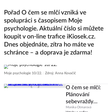
Pořad O čem se mlčí vzniká ve
spolupráci s časopisem Moje
psychologie. Aktuální číslo si můžete
koupit v on-line trafice
iKiosek.cz
.
Dnes objednáte, zítra ho máte ve
schránce – a doprava je zdarma!
Moje psychologie 10/22.
|
Zdroj: Anna Kovačič
O čem se mlčí:
Plánování
sebevraždy
můžeme
Monika Otmarová