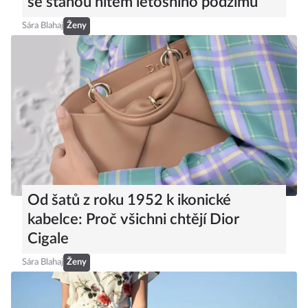
se stanou hitem letošního podzimu
Sára Blahaj
Ženy
Od šatů z roku 1952 k ikonické
kabelce: Proč všichni chtějí Dior
Cigale
Sára Blahaj
Ženy