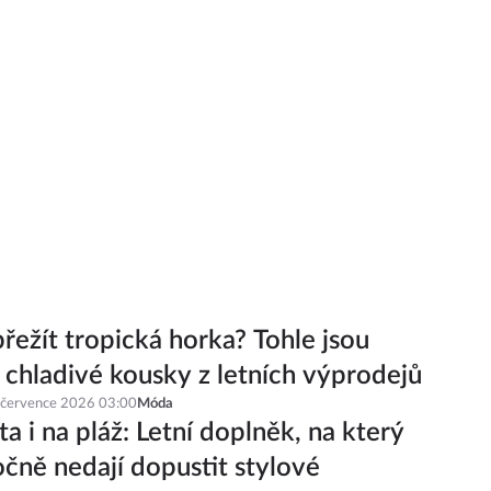
řežít tropická horka? Tohle jsou
í chladivé kousky z letních výprodejů
 července 2026 03:00
Móda
a i na pláž: Letní doplněk, na který
čně nedají dopustit stylové