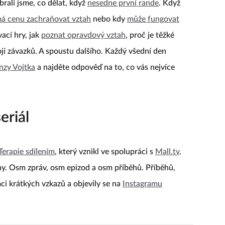
brali jsme, co dělat, když
nesedne první rande
. Když
á cenu zachraňovat vztah
nebo kdy
může fungovat
vací hry, jak
poznat opravdový vztah
, proč je těžké
jí závazků. A spoustu dalšího. Každý všední den
nzy Vojtka
a najděte odpověď na to, co vás nejvíce
eriál
 Terapie sdílením
, který vznikl ve spolupráci s
Mall.tv
.
y. Osm zpráv, osm epizod a osm příběhů. Příběhů,
emci krátkých vzkazů a objevily se na
Instagramu