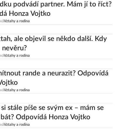
ku podvádí partner. Mám jí to říct?
dá Honza Vojtko
ová
Vztahy a rodina
ah, ale objevil se někdo další. Kdy
o nevěru?
ová
Vztahy a rodina
ítnout rande a neurazit? Odpovídá
Vojtko
ová
Vztahy a rodina
 si stále píše se svým ex – mám se
 bát? Odpovídá Honza Vojtko
ová
Vztahy a rodina