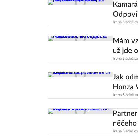
Kamarád
Odpoví
Irena Sládečk
Mám vzt
už jde 
Irena Sládečk
Jak odm
Honza 
Irena Sládečk
Partner
něčeho
Irena Sládečk