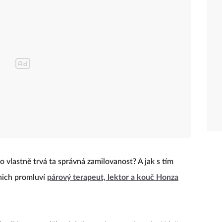
o vlastně trvá ta správná zamilovanost? A jak s tím
 nich promluví
párový terapeut, lektor a kouč Honza