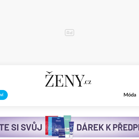
Móda
ví