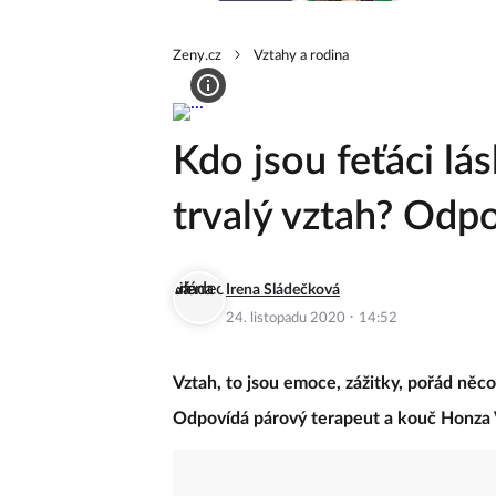
Zeny.cz
Vztahy a rodina
Kdo jsou feťáci lás
trvalý vztah? Odp
Irena Sládečková
·
24. listopadu 2020
14:52
Vztah, to jsou emoce, zážitky, pořád něc
Odpovídá párový terapeut a kouč Honza 