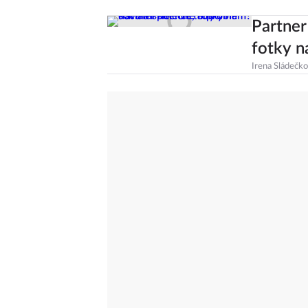
Partner
fotky na
Irena Sládečk