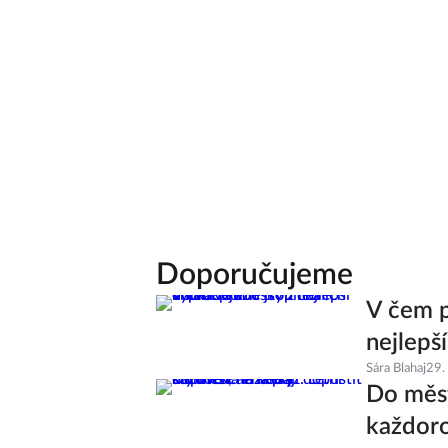
Doporučujeme
V čem p
nejlepš
Sára Blahaj
29.
Do měst
každoro