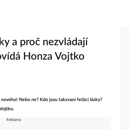
ky a proč nezvládají
ovídá Honza Vojtko
o nového! Nebo ne? Kdo jsou takzvaní feťáci lásky?
Vojtko.