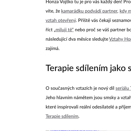
Honza Vojtko tu je pro vás každý den! Pro
víte, že
kamarádku podvádí partner
,
kdy m
vztah otevřený
. Příště vás čekají seznamo
říct „
miluji tě“
nebo proč se váš partner bo
následující dva měsíce sledujte
Vztahy Ho
zajímá.
Terapie sdílením jako s
O současných vztazích je nový díl
seriálu
Jeho hlavním námětem jsou smsky a vztah
které inspirovali reální odesilatelé a příj
Terapie sdílením
.