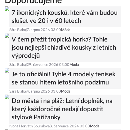
Doporučujeme
7 ikonických kousků, které vám budou
slušet ve 20 i v 60 letech
Sára Blahaj
7. srpna 2026 03:00
Móda
V čem přežít tropická horka? Tohle
jsou nejlepší chladivé kousky z letních
výprodejů
Sára Blahaj
29. července 2026 03:00
Móda
Je to oficiální! Tyhle 4 modely tenisek
se stanou hitem letošního podzimu
Sára Blahaj
4. srpna 2026 03:00
Móda
Do města i na pláž: Letní doplněk, na
který každoročně nedají dopustit
stylové Pařížanky
Ivona Horváth Souralová
8. července 2024 03:00
Móda