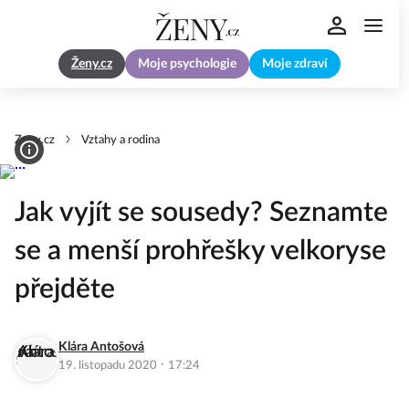
Ženy.cz
Moje psychologie
Moje zdraví
Zeny.cz
Vztahy a rodina
Jak vyjít se sousedy? Seznamte
se a menší prohřešky velkoryse
přejděte
Klára Antošová
·
19. listopadu 2020
17:24