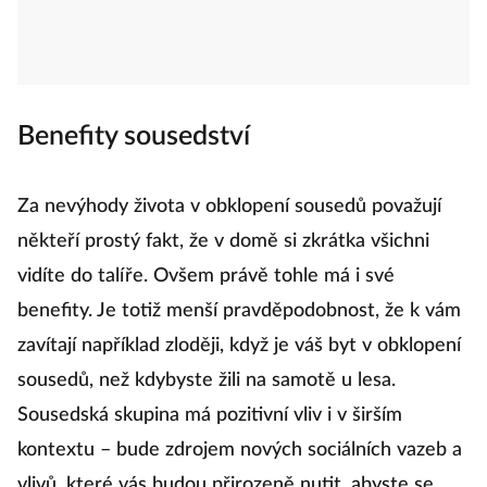
Benefity sousedství
Za nevýhody života v obklopení sousedů považují
někteří prostý fakt, že v domě si zkrátka všichni
vidíte do talíře. Ovšem právě tohle má i své
benefity. Je totiž menší pravděpodobnost, že k vám
zavítají například zloději, když je váš byt v obklopení
sousedů, než kdybyste žili na samotě u lesa.
Sousedská skupina má pozitivní vliv i v širším
kontextu – bude zdrojem nových sociálních vazeb a
vlivů, které vás budou přirozeně nutit, abyste se