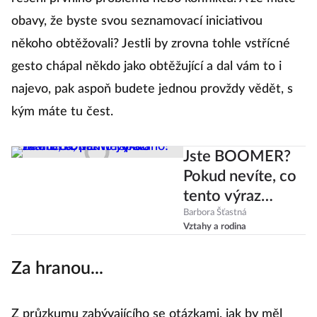
obavy, že byste svou seznamovací iniciativou
někoho obtěžovali? Jestli by zrovna tohle vstřícné
gesto chápal někdo jako obtěžující a dal vám to i
najevo, pak aspoň budete jednou provždy vědět, s
kým máte tu čest.
Jste BOOMER?
Pokud nevíte, co
tento výraz
znamená, pak
Barbora Šťastná
Vztahy a rodina
nejspíš ano!
Za hranou...
Z průzkumu zabývajícího se otázkami, jak by měl