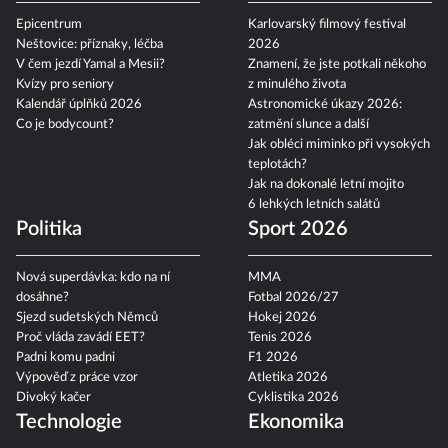
Epicentrum
Karlovarský filmový festival
Neštovice: příznaky, léčba
2026
V čem jezdí Yamal a Mesii?
Znamení, že jste potkali někoho
Kvízy pro seniory
z minulého života
Kalendář úplňků 2026
Astronomické úkazy 2026:
Co je bodycount?
zatmění slunce a další
Jak obléci miminko při vysokých
teplotách?
Jak na dokonalé letní mojito
6 lehkých letních salátů
Politika
Sport 2026
Nová superdávka: kdo na ní
MMA
dosáhne?
Fotbal 2026/27
Sjezd sudetských Němců
Hokej 2026
Proč vláda zavádí EET?
Tenis 2026
Padni komu padni
F1 2026
Výpověď z práce vzor
Atletika 2026
Divoký kačer
Cyklistika 2026
Technologie
Ekonomika