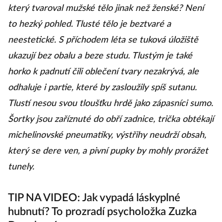
který tvaroval mužské tělo jinak než ženské? Není
to hezký pohled. Tlusté tělo je beztvaré a
neestetické. S příchodem léta se tuková úložiště
ukazují bez obalu a beze studu. Tlustým je také
horko k padnutí čili oblečení tvary nezakrývá, ale
odhaluje i partie, které by zasloužily spíš sutanu.
Tlustí nesou svou tloušťku hrdě jako zápasníci sumo.
Šortky jsou zaříznuté do obří zadnice, trička obtékají
michelinovské pneumatiky, výstřihy neudrží obsah,
který se dere ven, a pivní pupky by mohly prorážet
tunely.
TIP NA VIDEO: Jak vypadá láskyplné
hubnutí? To prozradí psycholožka Zuzka