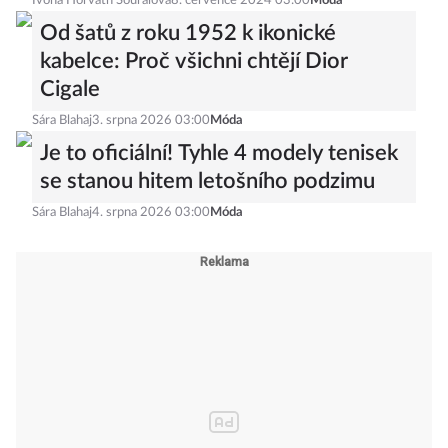
Ivona Horváth Souralová
8. července 2024 03:00
Móda
Od šatů z roku 1952 k ikonické
kabelce: Proč všichni chtějí Dior
Cigale
Sára Blahaj
3. srpna 2026 03:00
Móda
Je to oficiální! Tyhle 4 modely tenisek
se stanou hitem letošního podzimu
Sára Blahaj
4. srpna 2026 03:00
Móda