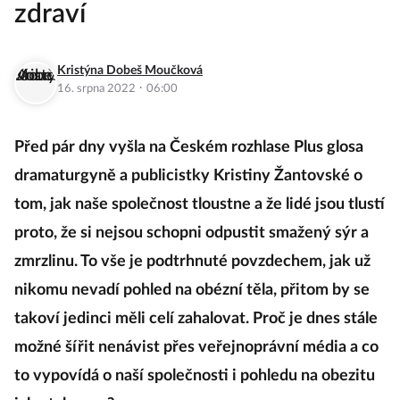
zdraví
Kristýna Dobeš Moučková
·
16. srpna 2022
06:00
Před pár dny vyšla na Českém rozhlase Plus glosa
dramaturgyně a publicistky Kristiny Žantovské o
tom, jak naše společnost tloustne a že lidé jsou tlustí
proto, že si nejsou schopni odpustit smažený sýr a
zmrzlinu. To vše je podtrhnuté povzdechem, jak už
nikomu nevadí pohled na obézní těla, přitom by se
takoví jedinci měli celí zahalovat. Proč je dnes stále
možné šířit nenávist přes veřejnoprávní média a co
to vypovídá o naší společnosti i pohledu na obezitu