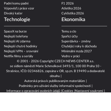
Padni komu padni
F1 2026
Výpověď z práce vzor
Atletika 2026
Divoký kačer
Cyklistika 2026
Technologie
Ekonomika
SpaceX na burze
Temu a clo
Nejlepší telefony
Spořicí účty
Nejlepší AI zdarma
Superdávka – změny
Nejlepší chytré hodinky
Chybějící roky k důchodu
Nejlepší VPN – srovnání
Minimální mzda 2027
Netflix filmy a seriály
Vedro v práci
© 2001 - 2026 Copyright
CZECH NEWS CENTER a.s.
se sídlem náměstí Marie Schmolkové 3493/1, 100 00 Praha 10 -
Strašnice, IČO: 02346826, zapsána v OR, sp.zn. B 19490 a dodavatelé
obsahu
Autorská práva k publikovaným materiálům
Podmínky pro užívání služby informační společnosti
Informace o zpracování osobních údajů
Cookies
Nastavení soukromí
Vlastnická struktura
Jednotná kontaktní místa / Single Points of Contact
Etický kodex
Povinně zveřejňované informace