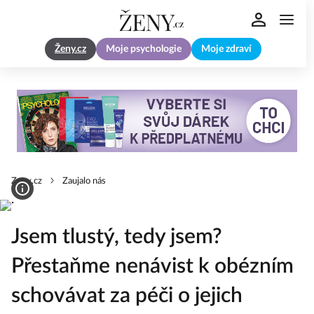
Ženy.cz
Moje psychologie
Moje zdraví
Zeny.cz
Zaujalo nás
Jsem tlustý, tedy jsem?
Přestaňme nenávist k obézním
schovávat za péči o jejich