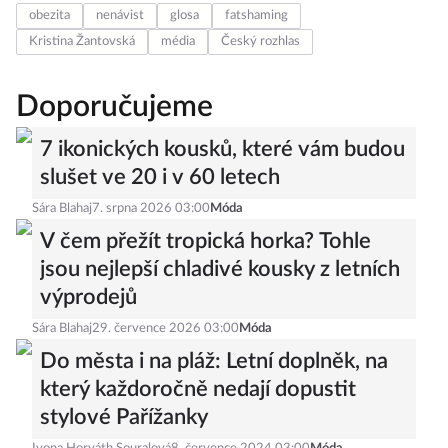
obezita
nenávist
glosa
fatshaming
Kristina Žantovská
média
Český rozhlas
Doporučujeme
7 ikonických kousků, které vám budou
slušet ve 20 i v 60 letech
Sára Blahaj
7. srpna 2026 03:00
Móda
V čem přežít tropická horka? Tohle
jsou nejlepší chladivé kousky z letních
výprodejů
Sára Blahaj
29. července 2026 03:00
Móda
Do města i na pláž: Letní doplněk, na
který každoročně nedají dopustit
stylové Pařížanky