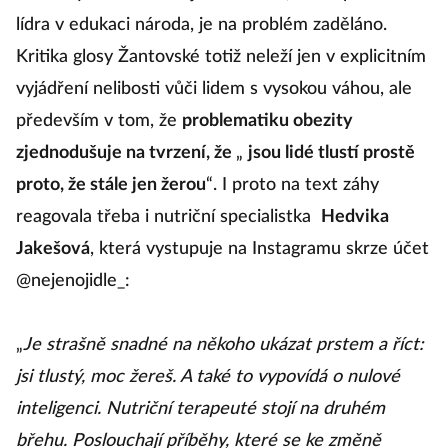
lídra v edukaci národa, je na problém zaděláno.
Kritika glosy Žantovské totiž neleží jen v explicitním
vyjádření nelibosti vůči lidem s vysokou váhou, ale
především v tom, že
problematiku obezity
zjednodušuje na tvrzení, že
„
jsou lidé tlustí prostě
proto, že stále jen žerou
“. I proto na text záhy
reagovala třeba i nutriční specialistka
Hedvika
Jakešová
, která vystupuje na Instagramu skrze účet
@nejenojidle_:
„
Je strašně snadné na někoho ukázat prstem a říct:
jsi tlustý, moc žereš. A také to vypovídá o nulové
inteligenci. Nutriční terapeuté stojí na druhém
břehu. Poslouchají příběhy, které se ke změně