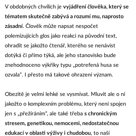
V obdobných chvílích je
vyjádření člověka, který se
tématem skutečně zabývá a rozumí mu, naprosto
zásadní
. Člověk může napsat nespočet
polemizujících glos jako reakci na původní text,
ohradit se jakožto čtenář, kterého se nenávist
dotýká či přímo týká, ale jeho stanovisko bude
znehodnoceno výkřiky typu „potrefená husa se
ozvala“. I přesto má takové ohrazení význam.
Obezitě je velmi lehké se vysmívat. Mluvit ale o ní
jakožto o komplexním problému, který není spojen
jen s „přežíráním“, ale také třeba
s chronickým
stresem, genetikou, nemocemi, nedostatečnou
edukací v oblasti výživy i chudobou
, to naší