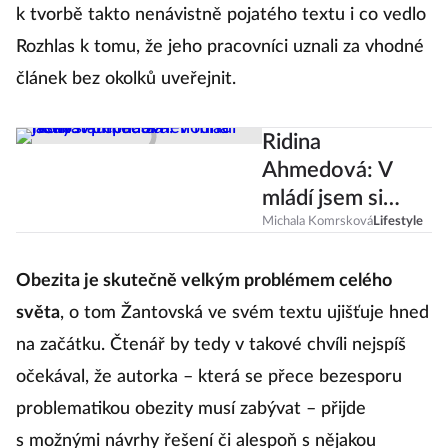
k tvorbě takto nenávistně pojatého textu i co vedlo
Rozhlas k tomu, že jeho pracovníci uznali za vhodné
článek bez okolků uveřejnit.
Ridina
Ahmedová: V
mládí jsem si
připadala
Michala Komrsková
Lifestyle
nedostatečná a
nehodná lásky
Obezita je skutečně velkým problémem celého
světa
, o tom Žantovská ve svém textu ujišťuje hned
na začátku. Čtenář by tedy v takové chvíli nejspíš
očekával, že autorka – která se přece bezesporu
problematikou obezity musí zabývat – přijde
s možnými návrhy řešení či alespoň s nějakou