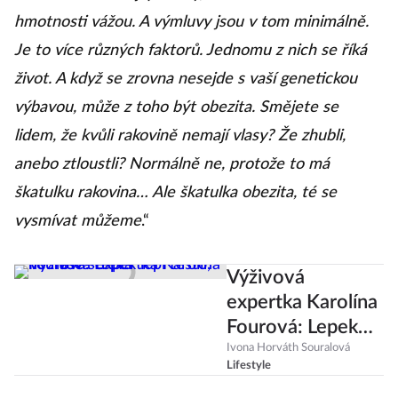
hmotnosti vážou. A výmluvy jsou v tom minimálně.
Je to více různých faktorů. Jednomu z nich se říká
život. A když se zrovna nesejde s vaší genetickou
výbavou, může z toho být obezita. Smějete se
lidem, že kvůli rakovině nemají vlasy? Že zhubli,
anebo ztloustli? Normálně ne, protože to má
škatulku rakovina… Ale škatulka obezita, té se
vysmívat můžeme
.“
Výživová
expertka Karolína
Fourová: Lepek
lepí těsto, ne naše
Ivona Horváth Souralová
Lifestyle
střeva