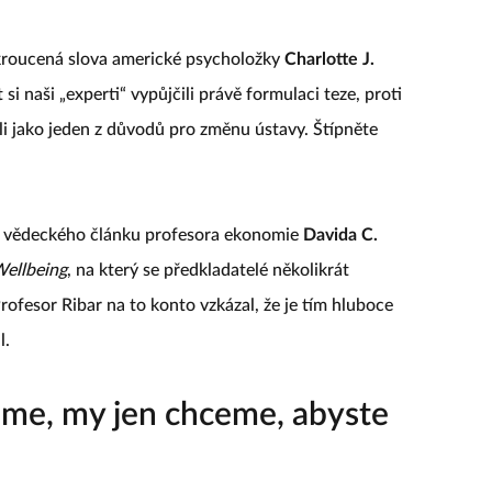
ekroucená slova americké psycholožky
Charlotte J.
t si naši „experti“ vypůjčili právě formulaci teze, proti
li jako jeden z důvodů pro změnu ústavy. Štípněte
tí vědeckého článku profesora ekonomie
Davida C.
Wellbeing
, na který se předkladatelé několikrát
Profesor Ribar na to konto vzkázal, že je tím hluboce
l.
eme, my jen chceme, abyste