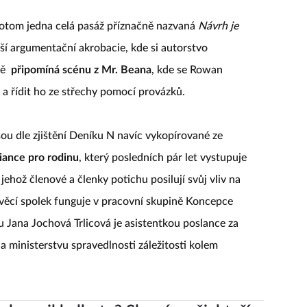
e potom jedna celá pasáž příznačně nazvaná
Návrh je
tší argumentační akrobacie, kde si autorstvo
ně
připomíná scénu z Mr. Beana
, kde se Rowan
a řídit ho ze střechy pomocí provázků.
ou dle zjištění Deníku N navíc vykopírované ze
iance pro rodinu
, který posledních pár let vystupuje
jehož členové a členky potichu posilují svůj vliv na
 věcí spolek funguje v pracovní skupině Koncepce
 Jana Jochová Trlicová je asistentkou poslance za
a ministerstvu spravedlnosti záležitosti kolem