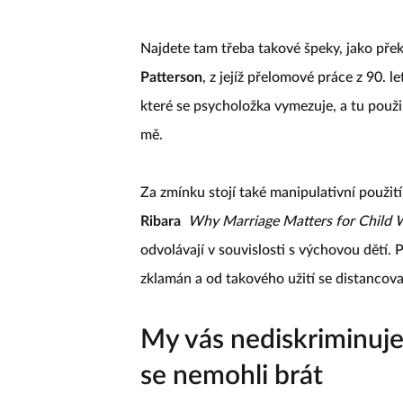
základních práv a svobod.
Najdete tam třeba takové špeky, jako př
Patterson
, z jejíž přelomové práce z 90. le
které se psycholožka vymezuje, a tu použi
mě.
Za zmínku stojí také manipulativní použi
Ribara
Why Marriage Matters for Child 
odvolávají v souvislosti s výchovou dětí. 
zklamán a od takového užití se distancova
My vás nediskriminuj
se nemohli brát