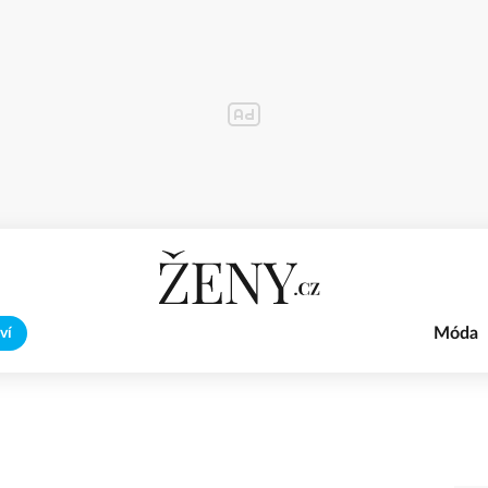
Móda
ví