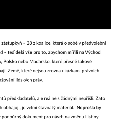
zástupkyň – 28 z koalice, která o sobě v předvolební
ad – teď
dělá vše pro to, abychom mířili na Východ
.
o, Polsko nebo Maďarsko, které přesně takové
ají. Země, které nejsou zrovna ukázkami právních
žování lidských práv.
ů předkladatelů, ale reálně s žádnými nepřišli. Zato
rh obhajují, je velmi šťavnatý materiál.
Neprošla by
itý podpůrný dokument pro návrh na změnu Listiny