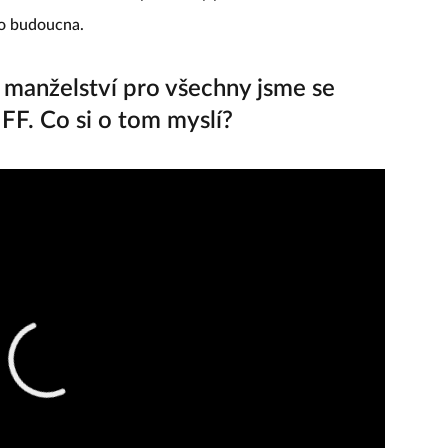
naha maximálně ztížit podmínky pro uzákonění
 do budoucna.
manželství pro všechny jsme se
FF. Co si o tom myslí?