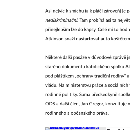
Asi nejvíc k smíchu (a k pláči zároveň) j
nediskriminační
. Tam probíhá asi ta nejvě
přinejlepším lže do kapsy. Celé mi to hod
Atkinson snaží nastartovat auto koštětem 
Některé další pasáže v důvodové zprávě js
starého dokumentu katolického spolku
Al
pod pláštíkem „ochrany tradiční rodiny“ a 
vládu. Na ministerstvu práce a sociálních
rodinné politiky. Sama předsedkyně spolku
ODS a další člen, Jan Gregor, konzultuje n
rodinného a občanského práva.