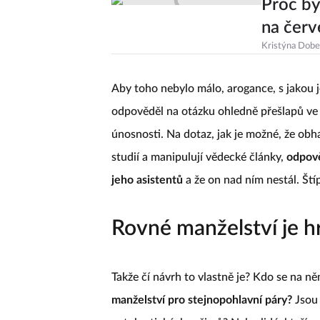
Proč by
na červ
Kristýna Dob
Aby toho nebylo málo, arogance, s jakou
odpověděl na otázku ohledně přešlapů ve
únosnosti. Na dotaz, jak je možné, že obh
studií a manipulují vědecké články,
odpově
jeho asistentů
a že on nad ním nestál. Št
Rovné manželství je h
Takže čí návrh to vlastně je? Kdo se na ně
manželství pro stejnopohlavní páry?
Jsou 