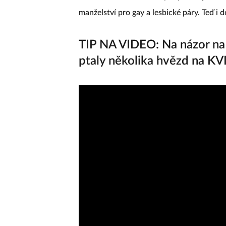
rodinného života“ se skrývá prostě jen s
manželství pro gay a lesbické páry. Teď i
TIP NA VIDEO: Na názor na 
ptaly několika hvězd na KVI