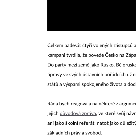
Celkem padesát čtyři volených zástupců a 
kampani tvrdila, že povede Česko na Záp
Do party mezi země jako Rusko, Bělorusk
úpravy ve svých ústavních pořádcích už m
států a výspami spokojeného života a dodr
Ráda bych reagovala na některé z argument
jejich
důvodová zpráva
, ve které svůj náv
ani jako školní referát
, natož jako důlež