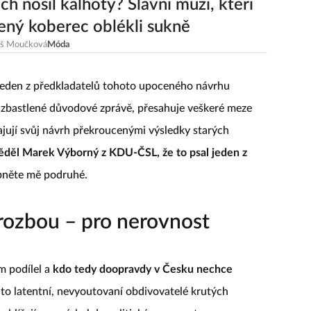
ch nosil kalhoty? Slavní muži, kteří
ený koberec oblékli sukně
eš Moučková
Móda
 jeden z předkladatelů tohoto upoceného návrhu
 zbastlené důvodové zprávě, přesahuje veškeré meze
ajují svůj návrh překroucenými výsledky starých
děl Marek Výborný z KDU-ČSL, že to psal jeden z
ípněte mě podruhé.
rozbou – pro nerovnost
m podílel a
kdo tedy doopravdy v Česku nechce
to latentní, nevyoutovaní obdivovatelé krutých