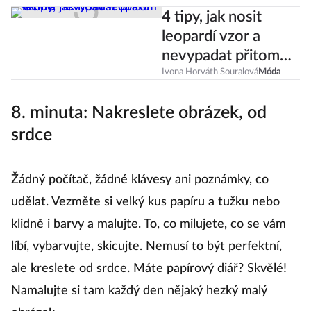
4 tipy, jak nosit
leopardí vzor a
nevypadat přitom
lacině
Ivona Horváth Souralová
Móda
8. minuta: Nakreslete obrázek, od
srdce
Žádný počítač, žádné klávesy ani poznámky, co
udělat. Vezměte si velký kus papíru a tužku nebo
klidně i barvy a malujte. To, co milujete, co se vám
líbí, vybarvujte, skicujte. Nemusí to být perfektní,
ale kreslete od srdce. Máte papírový diář? Skvělé!
Namalujte si tam každý den nějaký hezký malý