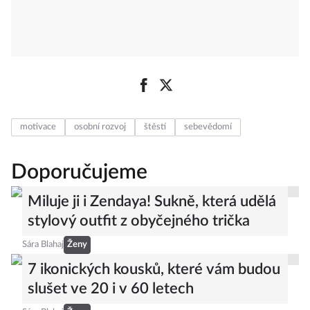
motivace
osobní rozvoj
štěstí
sebevědomí
Doporučujeme
Miluje ji i Zendaya! Sukně, která udělá
stylový outfit z obyčejného trička
Sára Blahaj
Ženy
7 ikonických kousků, které vám budou
slušet ve 20 i v 60 letech