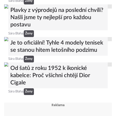
Sára Blahaj
Ženy
Plavky z výprodejů na poslední chvíli?
Našli jsme ty nejlepší pro každou
postavu
Sára Blahaj
Ženy
Je to oficiální! Tyhle 4 modely tenisek
se stanou hitem letošního podzimu
Sára Blahaj
Ženy
Od šatů z roku 1952 k ikonické
kabelce: Proč všichni chtějí Dior
Cigale
Sára Blahaj
Ženy