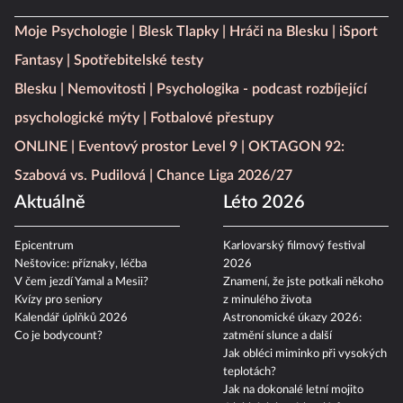
Moje Psychologie
Blesk Tlapky
Hráči na Blesku
iSport
Fantasy
Spotřebitelské testy
Blesku
Nemovitosti
Psychologika - podcast rozbíjející
psychologické mýty
Fotbalové přestupy
ONLINE
Eventový prostor Level 9
OKTAGON 92:
Szabová vs. Pudilová
Chance Liga 2026/27
Aktuálně
Léto 2026
Epicentrum
Karlovarský filmový festival
Neštovice: příznaky, léčba
2026
V čem jezdí Yamal a Mesii?
Znamení, že jste potkali někoho
Kvízy pro seniory
z minulého života
Kalendář úplňků 2026
Astronomické úkazy 2026:
Co je bodycount?
zatmění slunce a další
Jak obléci miminko při vysokých
teplotách?
Jak na dokonalé letní mojito