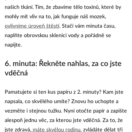
našich tkání. Tím, že zbavíme tělo toxinů, které by
mohly mít vliv na to, jak funguje náš mozek,
ovlivníme úroveň štěstí
. Stačí vám minuta času,
naplňte obrovskou sklenici vody a pořádně se
napijte.
6. minuta: Řekněte nahlas, za co jste
vděčná
Pamatujete si ten kus papíru z 2. minuty? Kam jste
napsala, co skvělého umíte? Znovu ho uchopte a
vezměte i stejnou tužku. Nyní otočte papír a zapište
alespoň jednu věc, za kterou jste vděčná. Za to, že
jste zdravá,
máte skvělou rodinu
, zvládáte dělat tři