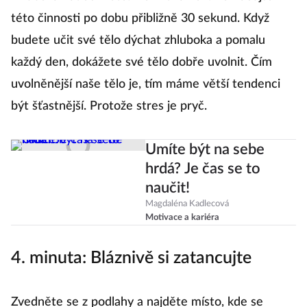
této činnosti po dobu přibližně 30 sekund. Když
budete učit své tělo dýchat zhluboka a pomalu
každý den, dokážete své tělo dobře uvolnit. Čím
uvolněnější naše tělo je, tím máme větší tendenci
být šťastnější. Protože stres je pryč.
Umíte být na sebe
hrdá? Je čas se to
naučit!
Magdaléna Kadlecová
Motivace a kariéra
4. minuta: Bláznivě si zatancujte
Zvedněte se z podlahy a najděte místo, kde se