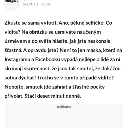
·
3. září 2018
01:06
Zkuste se sama vyfotit. Ano, pěkné selfíčko. Co
vidíte? Na obrázku se usmíváte naučeným
úsměvem a do světa hlásíte, jak jste neskonale
šťastná. A opravdu jste? Není to jen maska, která na
Instagramu a Facebooku vypadá nejlépe a lidé za ní
skrývají skutečnost, že jsou tak smutní, že dokážou
sotva dýchat? Trochu se v tomto případě vidíte?
Nebojte, smutek jde zahnat a šťastné pocity
přivolat. Stačí deset minut denně.