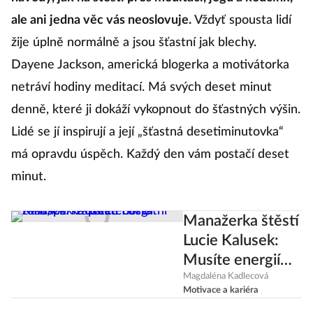
ale ani jedna věc vás neoslovuje.
Vždyť spousta lidí
žije úplně normálně a jsou šťastní jak blechy.
Dayene Jackson, americká blogerka a motivátorka
netráví hodiny meditací. Má svých deset minut
denně, které ji dokáží vykopnout do šťastných výšin.
Lidé se jí inspirují a její „šťastná desetiminutovka“
má opravdu úspěch. Každý den vám postačí deset
minut.
Manažerka štěstí
Lucie Kalusek:
Musíte energií
zářit, pak zapálíte
Magdaléna Kadlecová
Motivace a kariéra
i ostatní