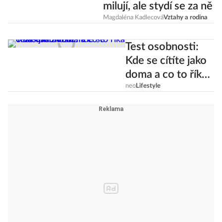
milují, ale stydí se za ně
Magdaléna Kadlecová
Vztahy a rodina
Test osobnosti:
Kde se cítíte jako
doma a co to říká
o vašem životě?
neo
Lifestyle