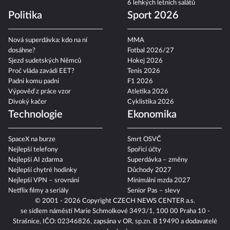
6 lehkých letních salátů
Politika
Sport 2026
Nová superdávka: kdo na ní
MMA
dosáhne?
Fotbal 2026/27
Sjezd sudetských Němců
Hokej 2026
Proč vláda zavádí EET?
Tenis 2026
Padni komu padni
F1 2026
Výpověď z práce vzor
Atletika 2026
Divoký kačer
Cyklistika 2026
Technologie
Ekonomika
SpaceX na burze
Smrt OSVČ
Nejlepší telefony
Spořicí účty
Nejlepší AI zdarma
Superdávka – změny
Nejlepší chytré hodinky
Důchody 2027
Nejlepší VPN – srovnání
Minimální mzda 2027
Netflix filmy a seriály
Senior Pas – slevy
© 2001 - 2026 Copyright
CZECH NEWS CENTER a.s.
se sídlem náměstí Marie Schmolkové 3493/1, 100 00 Praha 10 -
Strašnice, IČO: 02346826, zapsána v OR, sp.zn. B 19490 a dodavatelé