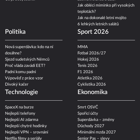
Jak obléci miminko při vysokých
teplotách?
Jak na dokonalé letní mojito
6 lehkých letních salátů
Politika
Sport 2026
Nová superdávka: kdo na ní
MMA
dosáhne?
Fotbal 2026/27
Sjezd sudetských Němců
Hokej 2026
Proč vláda zavádí EET?
Tenis 2026
Padni komu padni
F1 2026
Výpověď z práce vzor
Atletika 2026
Divoký kačer
Cyklistika 2026
Technologie
Ekonomika
SpaceX na burze
Smrt OSVČ
Nejlepší telefony
Spořicí účty
Nejlepší AI zdarma
Superdávka – změny
Nejlepší chytré hodinky
Důchody 2027
Nejlepší VPN – srovnání
Minimální mzda 2027
Netflix filmy a seriály
Senior Pas – slevy