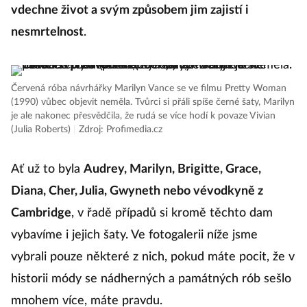
vdechne život a svým způsobem jim zajistí i
nesmrtelnost
.
Červená róba návrhářky Marilyn Vance se ve filmu Pretty Woman
(1990) vůbec objevit neměla. Tvůrci si přáli spíše černé šaty, Marilyn
je ale nakonec přesvědčila, že rudá se více hodí k povaze Vivian
(Julia Roberts)
|
Zdroj: Profimedia.cz
Ať už to byla
Audrey, Marilyn, Brigitte, Grace,
Diana, Cher, Julia, Gwyneth nebo vévodkyně z
Cambridge
, v řadě případů si kromě těchto dam
vybavíme i jejich šaty. Ve fotogalerii níže jsme
vybrali pouze některé z nich, pokud máte pocit, že v
historii módy se nádherných a památných rób sešlo
mnohem více, máte pravdu.