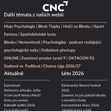
Další témata z našich webů
Moje Psychologie
Blesk Tlapky
Hráči na Blesku
iSport
Fantasy
Spotřebitelské testy
Blesku
Nemovitosti
Psychologika - podcast rozbíjející
psychologické mýty
Fotbalové přestupy
ONLINE
Eventový prostor Level 9
OKTAGON 92:
Szabová vs. Pudilová
Chance Liga 2026/27
Aktuálně
Léto 2026
Epicentrum
Karlovarský filmový festival
Neštovice: příznaky, léčba
2026
V čem jezdí Yamal a Mesii?
Znamení, že jste potkali někoho
Kvízy pro seniory
z minulého života
Kalendář úplňků 2026
Astronomické úkazy 2026:
Co je bodycount?
zatmění slunce a další