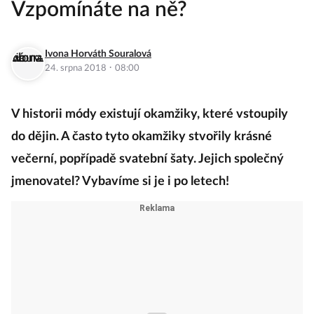
Vzpomínáte na ně?
Ivona Horváth Souralová
·
24. srpna 2018
08:00
V historii módy existují okamžiky, které vstoupily
do dějin. A často tyto okamžiky stvořily krásné
večerní, popřípadě svatební šaty. Jejich společný
jmenovatel? Vybavíme si je i po letech!