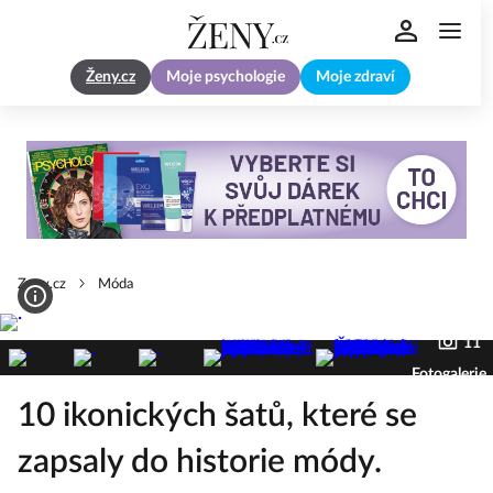
Ženy.cz
Moje psychologie
Moje zdraví
Zeny.cz
Móda
11
Fotogalerie
10 ikonických šatů, které se
zapsaly do historie módy.