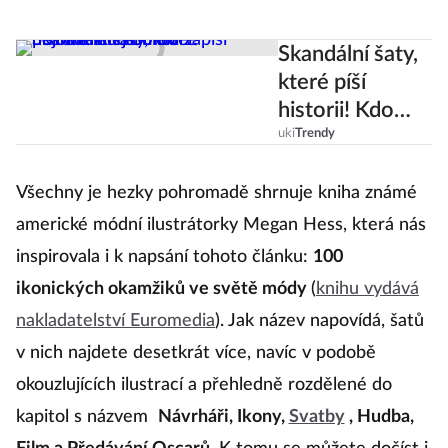
Skandální šaty,
které píší
historii! Kdo
oblékl za
uki
Trendy
posledních 100
let
Všechny je hezky pohromadě shrnuje kniha známé
nejodvážnější
americké módní ilustrátorky Megan Hess, která nás
model?
inspirovala i k napsání tohoto článku:
100
ikonických okamžiků ve světě módy
(
knihu vydává
nakladatelství Euromedia
). Jak název napovídá, šatů
v nich najdete desetkrát více, navíc v podobě
okouzlujících ilustrací a přehledně rozdělené do
kapitol s názvem
Návrháři, Ikony,
Svatby
, Hudba,