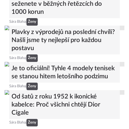
seženete v běžných řetězcích do
1000 korun
Sára Blahaj
Ženy
Plavky z výprodejů na poslední chvíli?
Našli jsme ty nejlepší pro každou
postavu
Sára Blahaj
Ženy
Je to oficiální! Tyhle 4 modely tenisek
se stanou hitem letošního podzimu
Sára Blahaj
Ženy
Od šatů z roku 1952 k ikonické
kabelce: Proč všichni chtějí Dior
Cigale
Sára Blahaj
Ženy