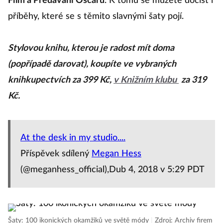
Film a Předávání Oscarů
. K tomu se můžete dočíst i
příběhy, které se s těmito slavnými šaty pojí.
Stylovou knihu, kterou je radost mít doma
(popřípadě darovat), koupíte ve vybraných
knihkupectvích za 399 Kč,
v Knižním klubu
za 319
Kč.
At the desk in my studio....
Příspěvek sdílený
Megan Hess
(@meganhess_official),Dub 4, 2018 v 5:29 PDT
Šaty: 100 ikonických okamžiků ve světě módy
|
Zdroj: Archiv firem