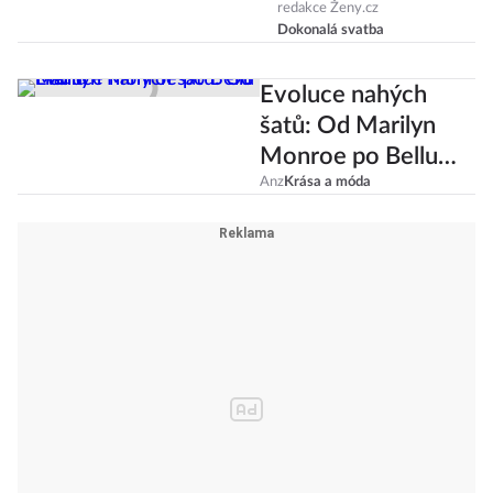
troufla porušit
redakce Ženy.cz
Dokonalá svatba
tradice?
Evoluce nahých
šatů: Od Marilyn
Monroe po Bellu
Hadid
Anz
Krása a móda