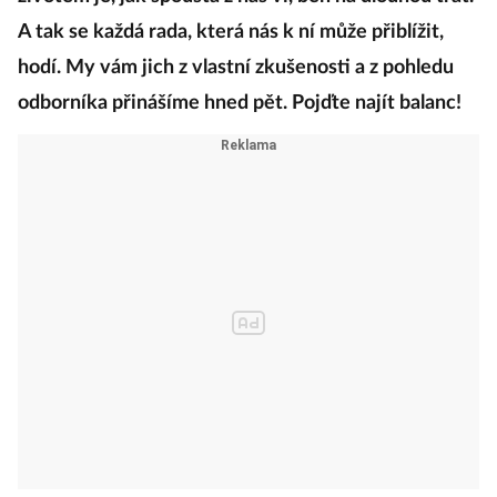
životem je, jak spousta z nás ví, běh na dlouhou trať.
A tak se každá rada, která nás k ní může přiblížit,
hodí. My vám jich z vlastní zkušenosti a z pohledu
odborníka přinášíme hned pět. Pojďte najít balanc!