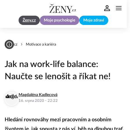
Ženy.cz
Moje psychologie
Moje zdraví
Zeny.cz
Motivace a kariéra
Jak na work-life balance:
Naučte se lenošit a říkat ne!
Magdaléna Kadlecová
·
16. srpna 2020
22:22
Hledání rovnováhy mezi pracovním a osobním