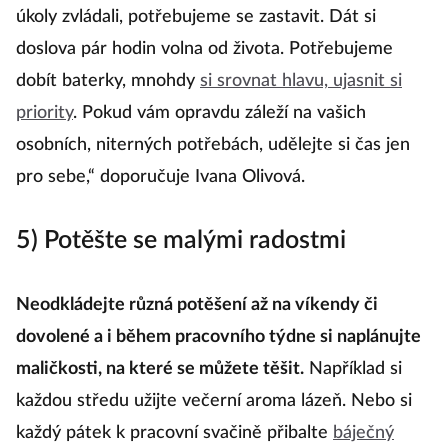
osobně těší a nabíjejí.
„Abychom všechny denní
úkoly zvládali, potřebujeme se zastavit. Dát si
doslova pár hodin volna od života. Potřebujeme
dobít baterky, mnohdy
si srovnat hlavu, ujasnit si
priority
. Pokud vám opravdu záleží na vašich
osobních, niterných potřebách, udělejte si čas jen
pro sebe,“ doporučuje Ivana Olivová.
5) Potěšte se malými radostmi
Neodkládejte různá potěšení až na víkendy či
dovolené a i během pracovního týdne si naplánujte
maličkosti, na které se můžete těšit.
Například si
každou středu užijte večerní aroma lázeň. Nebo si