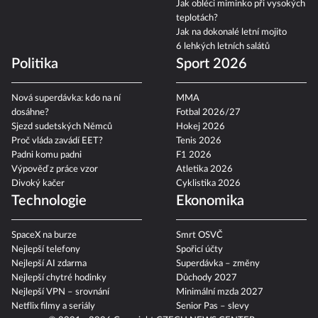
Co je bodycount?
zatmění slunce a další
Jak obléci miminko při vysokých
teplotách?
Jak na dokonalé letní mojito
6 lehkých letních salátů
Politika
Sport 2026
Nová superdávka: kdo na ní
MMA
dosáhne?
Fotbal 2026/27
Sjezd sudetských Němců
Hokej 2026
Proč vláda zavádí EET?
Tenis 2026
Padni komu padni
F1 2026
Výpověď z práce vzor
Atletika 2026
Divoký kačer
Cyklistika 2026
Technologie
Ekonomika
SpaceX na burze
Smrt OSVČ
Nejlepší telefony
Spořicí účty
Nejlepší AI zdarma
Superdávka – změny
Nejlepší chytré hodinky
Důchody 2027
Nejlepší VPN – srovnání
Minimální mzda 2027
Netflix filmy a seriály
Senior Pas – slevy