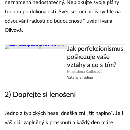
neznamená nedostatečný. Neblokujte svoje plány
touhou po dokonalosti. Svět se točí příliš rychle na
odsouvání radosti do budoucnosti,“ uvádí Ivana
Olivová.
Jak perfekcionismus
poškozuje vaše
vztahy a co s tím?
Magdaléna Kadlecová
Vztahy a rodina
2) Dopřejte si lenošení
Jedno z typických hesel dneška zní „žít naplno“. Je i
váš diář zaplněný k prasknutí a každý den máte