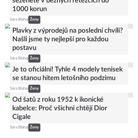
seženete v běžných řetězcích do
1000 korun
Sára Blahaj
Ženy
Plavky z výprodejů na poslední chvíli?
Našli jsme ty nejlepší pro každou
postavu
Sára Blahaj
Ženy
Je to oficiální! Tyhle 4 modely tenisek
se stanou hitem letošního podzimu
Sára Blahaj
Ženy
Od šatů z roku 1952 k ikonické
kabelce: Proč všichni chtějí Dior
Cigale
Sára Blahaj
Ženy