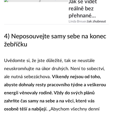
Jak se vidět
reálně bez
přehnané
sebekritiky a jak
Linda Breuer
Jak zhubnout
správně mluvit
4) Neposouvejte samy sebe na konec
sama se sebou?
žebříčku
Uvědomte si, že jste důležité, tak se neustále
neuskromňujte na úkor druhých. Není to sobectví,
ale nutná sebezáchova.
Víkendy nejsou od toho,
abyste dohnaly resty pracovního týdne a veškerou
energii věnovaly rodině. Vždy do svých plánů
zahrňte čas samy na sebe a na věci, které vás